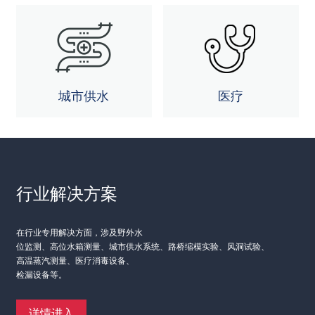
城市供水
医疗
行业解决方案
在行业专用解决方面，涉及野外水
位监测、高位水箱测量、城市供水系统、路桥缩模实验、风洞试验、
高温蒸汽测量、医疗消毒设备、
检漏设备等。
详情进入