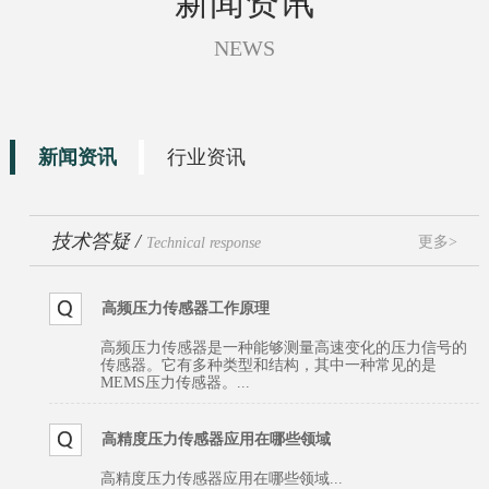
新闻资讯
NEWS
新闻资讯
行业资讯
技术答疑 /
更多>
Technical response
高频压力传感器工作原理
高频压力传感器是一种能够测量高速变化的压力信号的
传感器。它有多种类型和结构，其中一种常见的是
MEMS压力传感器。...
高精度压力传感器应用在哪些领域
高精度压力传感器应用在哪些领域...