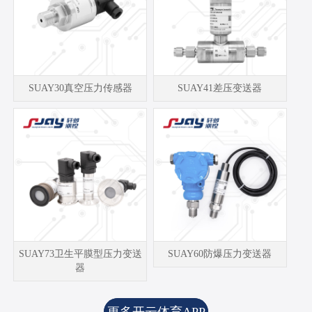
SUAY30真空压力传感器
SUAY41差压变送器
SUAY73卫生平膜型压力变送
SUAY60防爆压力变送器
器