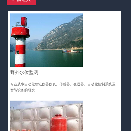
野外水位监测
专业从事自动化领域仪器仪表、传感器、变送器、自动化控制系统及
智能设备的研发