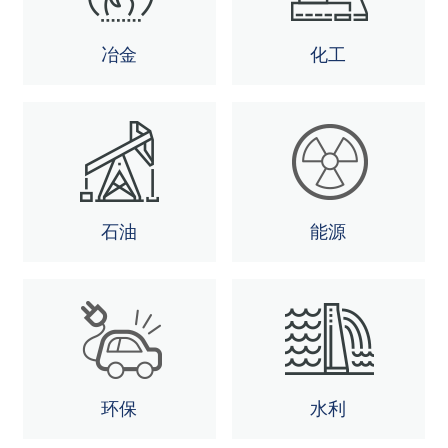
冶金
化工
石油
能源
环保
水利