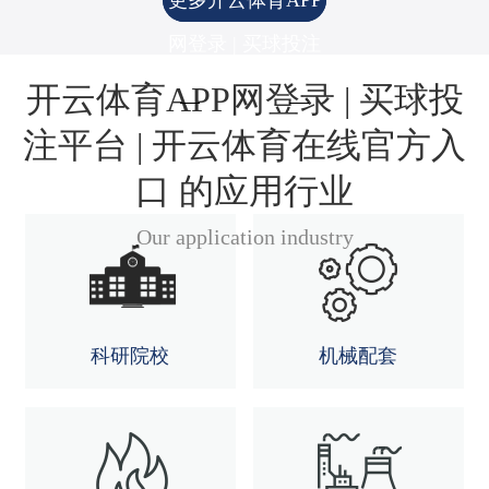
更多开云体育APP
网登录 | 买球投注
平台 | 开云体育在
开云体育APP网登录 | 买球投
线官方入口进入
注平台 | 开云体育在线官方入
口 的应用行业
Our application industry
科研院校
机械配套