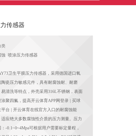
压力传感器
力类
腐蚀 喷涂压力传感器
UAY73卫生平膜压力传感器，采用德国进口氧
铝陶瓷压力敏感元件，具有耐腐蚀耐、耐磨
、易清洗等特点，外壳采用316L不锈钢，表面
喷涂聚四氟，提高开云体育APP网登录 | 买球
注平台 | 开云体育在线官方入口的耐腐蚀能
，适应绝大多数腐蚀性介质的压力测量。压力
：-0.1~0~4Mpa可根据用户需要标定量程，