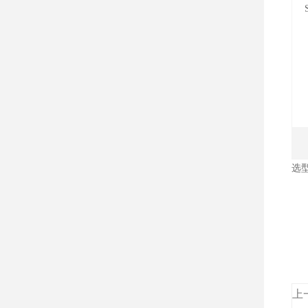
选
1
2
3
上