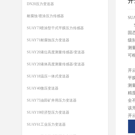
开
DN20压力变送器
耐腐蚀 喷涂压力传感器
S
S
SUAY73喷涂型干式平膜压力传感器
固
SUAY71耐腐蚀压力变送器
级
测
SUAY20液位高度测量传感器/变送器
可
SUAY20液体高度测量传感器/变送器
开云
SUAY18温压一体式变送器
平
测量
SUAY40微压变送器
精
SUAY75油田矿井用压力变送器
全
该开
SUAY19经济型压力变送器
开云
SUAY61工业压力变送器