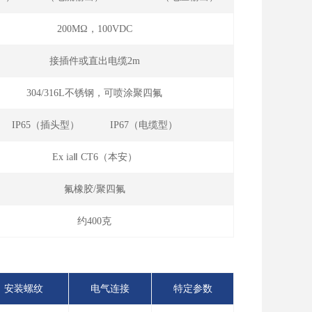
200MΩ，100VDC
接插件或直出电缆2m
304/316L不锈钢，可喷涂聚四氟
IP65（插头型） IP67（电缆型）
Ex iaⅡ CT6（本安）
氟橡胶/聚四氟
约400克
安装螺纹
电气连接
特定参数