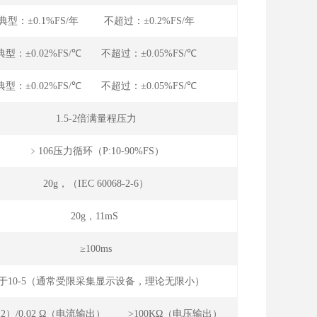
典型：±0.1%FS/年 不超过：±0.2%FS/年
典型：±0.02%FS/℃ 不超过：±0.05%FS/℃
典型：±0.02%FS/℃ 不超过：±0.05%FS/℃
1.5-2倍满量程压力
﹥106压力循环（P:10-90%FS）
20g，（IEC 60068-2-6）
20g，11mS
≥100ms
于10-5（通常受限采集显示设备，理论无限小）
-12）/0.02 Ω（电流输出） >100KΩ（电压输出）