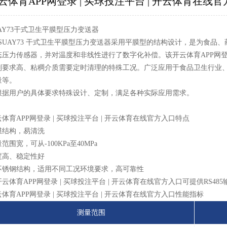
云体育APP网登录 | 买球投注平台 | 开云体育在线
UAY73干式卫生平膜型压力变送器
UAY73 干式卫生平膜型压力变送器采用平膜型的结构设计，是为食品
态压力传感器，并对温度和非线性进行了数字化补偿。该开云体育APP网登录
别要求高、粘稠介质需要定时清理的特殊工况。广泛应用于食品卫生行业
量等。
根据用户的具体要求特殊设计、定制，满足各种实际应用需求。
体育APP网登录 | 买球投注平台 | 开云体育在线官方入口特点
膜结构，易清洗
范围宽，可从-100KPa至40MPa
度高、稳定性好
不锈钢结构，适用不同工况环境要求，高可靠性
云体育APP网登录 | 买球投注平台 | 开云体育在线官方入口可提供RS485
体育APP网登录 | 买球投注平台 | 开云体育在线官方入口性能指标
测量范围