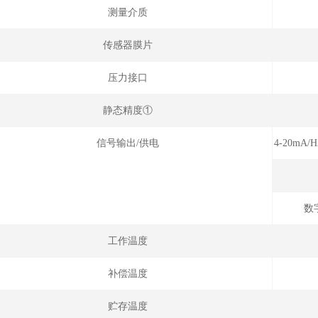
测量介质
传感器膜片
压力接口
静态精度①
信号输出/供电
4-20mA/H
数
工作温度
补偿温度
贮存温度