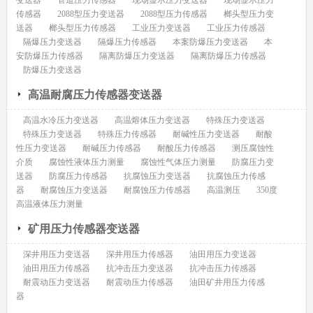
变送器
管道压力传感器
现场显示压力变送器
现场显示压力
传感器
2088型压力变送器
2088型压力传感器
榔头型压力变
送器
榔头型压力传感器
工业压力变送器
工业压力传感器
隔爆压力变送器
隔爆压力传感器
本案防爆压力变送器
本
安防爆压力传感器
隔离防爆压力变送器
隔离防爆压力传感器
防爆压力变送器
高温耐腐压力传感器变送器
高温水冷压力变送器
高温熔体压力变送器
特殊压力变送器
特殊压力变送器
特殊压力传感器
耐碱性压力变送器
耐酸
性压力变送器
耐碱压力传感器
耐酸压力传感器
测压腐蚀性
介质
腐蚀性液体压力测量
腐蚀性气体压力测量
防腐压力变
送器
防腐压力传感器
抗腐蚀压力变送器
抗腐蚀压力传感
器
耐腐蚀压力变送器
耐腐蚀压力传感器
高温测压
350度
高温液体压力测量
矿用压力传感器变送器
深井用压力变送器
深井用压力传感器
油田用压力变送器
油田用压力传感器
抗冲击压力变送器
抗冲击压力传感器
耐震动压力变送器
耐震动压力传感器
油田矿井用压力传感
器