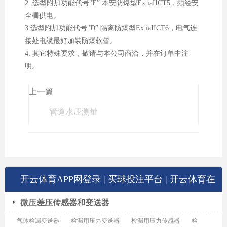
2. 选型附加功能代号"E” 本安防爆型Ex iaIICT5，须经安
全栅供电。
3.选型附加功能代号"D” 隔离防爆型Ex iaIICT6，电气连
接处电缆最好加装防爆软管。
4. 其它特殊要求，敬请与本公司商洽，并在订单中注
明。
上一篇
管道水压测量
开云体育APP网登录 | 买球投注平台 | 开云体育在
微压差压传感器和变送器
线官方入口展示
气体检漏变送器
检漏用压力变送器
检漏用压力传感器
检