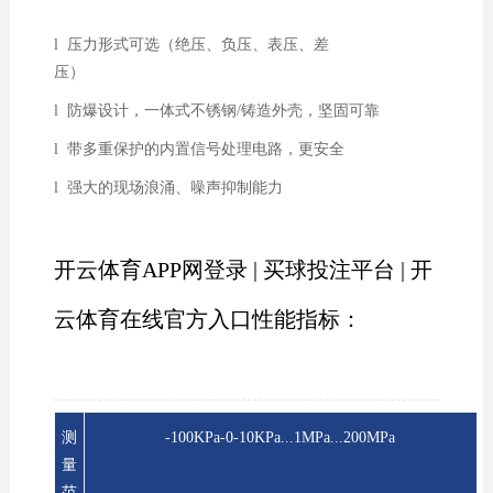
l 压力形式可选（绝压、负压、表压、差
压）
l 防爆设计，一体式不锈钢/铸造外壳，坚固可靠
l 带多重保护的内置信号处理电路，更安全
l 强大的现场浪涌、噪声抑制能力
开云体育APP网登录 | 买球投注平台 | 开
云体育在线官方入口性能指标：
测
-100KPa-0-10KPa...1MPa...200MPa
量
范