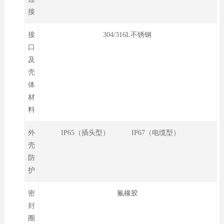
接
接
304/316L不锈钢
口
及
壳
体
材
料
外
IP65（插头型） IP67（电缆型）
壳
防
护
密
氟橡胶
封
圈