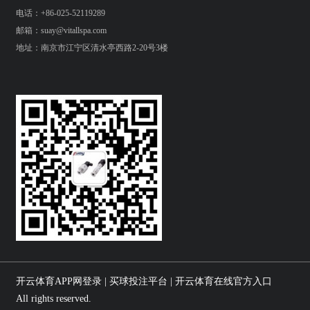
电话：+86-025-52119289
邮箱：suay@vitallspa.com
地址：南京市江宁区清水亭西路2-20号3楼
开云体育APP网登录 | 买球投注平台 | 开云体育在线官方入口
All rights reserved.