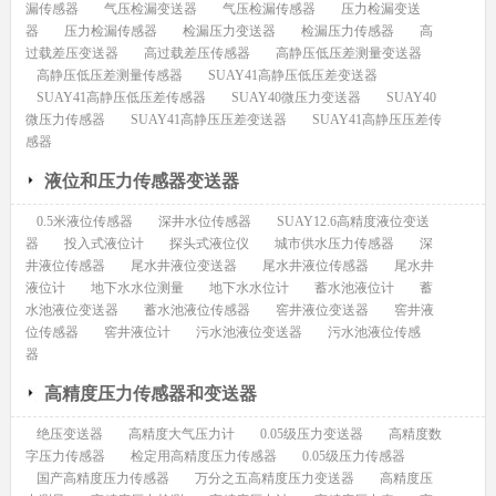
漏传感器
气压检漏变送器
气压检漏传感器
压力检漏变送
器
压力检漏传感器
检漏压力变送器
检漏压力传感器
高
过载差压变送器
高过载差压传感器
高静压低压差测量变送器
高静压低压差测量传感器
SUAY41高静压低压差变送器
SUAY41高静压低压差传感器
SUAY40微压力变送器
SUAY40
微压力传感器
SUAY41高静压压差变送器
SUAY41高静压压差传
感器
液位和压力传感器变送器
0.5米液位传感器
深井水位传感器
SUAY12.6高精度液位变送
器
投入式液位计
探头式液位仪
城市供水压力传感器
深
井液位传感器
尾水井液位变送器
尾水井液位传感器
尾水井
液位计
地下水水位测量
地下水水位计
蓄水池液位计
蓄
水池液位变送器
蓄水池液位传感器
窖井液位变送器
窖井液
位传感器
窖井液位计
污水池液位变送器
污水池液位传感
器
高精度压力传感器和变送器
绝压变送器
高精度大气压力计
0.05级压力变送器
高精度数
字压力传感器
检定用高精度压力传感器
0.05级压力传感器
国产高精度压力传感器
万分之五高精度压力变送器
高精度压