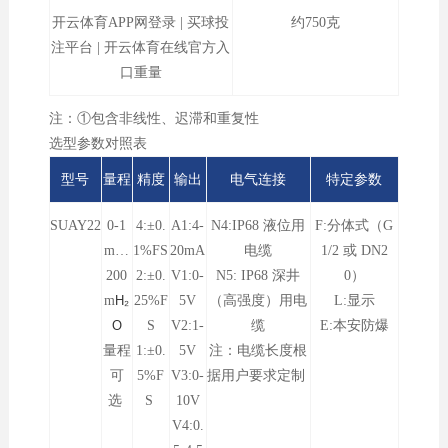
开云体育APP网登录 | 买球投
约750克
注平台 | 开云体育在线官方入
口重量
注：①包含非线性、迟滞和重复性
选型参数对照表
型号
量程
精度
输出
电气连接
特定参数
SUAY22
0-
1
4:±0.
A1:4-
N4:IP68 液位用
F:分体式（G
m…
1%FS
20mA
电
缆
1/2 或 DN2
200
2:±0.
V1:0-
N5: IP68 深井
0）
m
H₂
25%F
5V
（高强度）用电
L:显示
O
S
V2:1-
缆
E:本安防爆
量程
1:±0.
5V
注：电缆长度根
可
5%F
V3:0-
据用户要求定制
选
S
10V
V4:0.