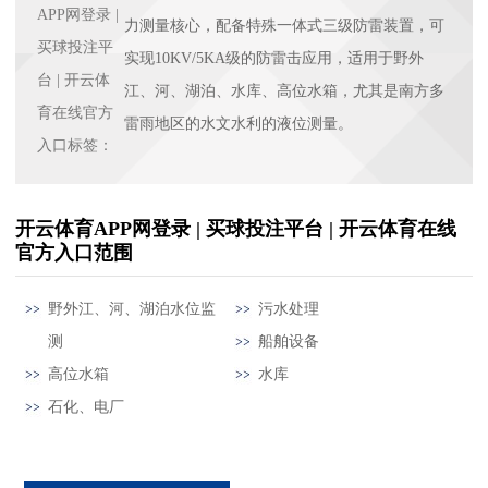
APP网登录 |
力测量核心，配备特殊一体式三级防雷装置，可
买球投注平
实现10KV/5KA级的防雷击应用，适用于野外
台 | 开云体
江、河、湖泊、水库、高位水箱，尤其是南方多
育在线官方
雷雨地区的水文水利的液位测量。
入口标签：
开云体育APP网登录 | 买球投注平台 | 开云体育在线
官方入口范围
野外江、河、湖泊水位监
污水处理
测
船舶设备
高位水箱
水库
石化、电厂