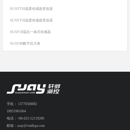
SUAYT10温度传感器变送器
SUAYT10温度传感器变送器
SUAY18温压一体式传感器
SUAY80数字压力表
手机： 13770560082
18951961664
电话：+86-025-52119289
邮箱：suay@vitallspa.com