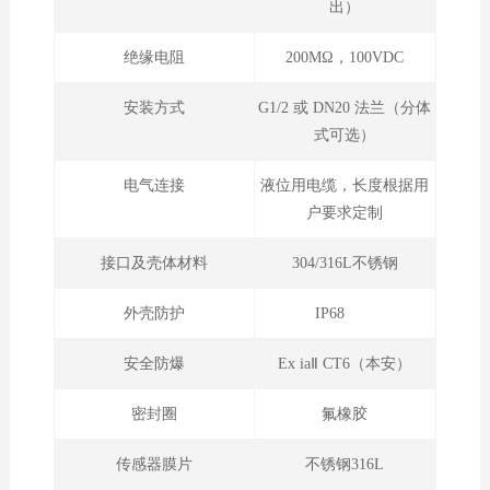
出）
绝缘电阻
200MΩ，100VDC
安装方式
G1/2 或 DN20 法兰（分体
式可选）
电气连接
液位用电缆，长度根据用
户要求定制
接口及壳体材料
304/316L不锈钢
外壳防护
IP68
安全防爆
Ex iaⅡ CT6（本安）
密封圈
氟橡胶
传感器膜片
不锈钢316L