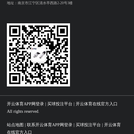
地址：南京市江宁区清水亭西路2-20号3楼
开云体育APP网登录 | 买球投注平台 | 开云体育在线官方入口
All rights reserved.
站点地图 | 联系开云体育APP网登录 | 买球投注平台 | 开云体育
在线官方入口