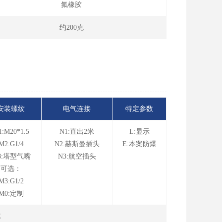
氟橡胶
约200克
安装螺纹
电气连接
特定参数
:M20*1.5
N1:直出2米
L:显示
M2:G1/4
N2:赫斯曼插头
E:本案防爆
8:塔型气嘴
N3:航空插头
可选：
M3:G1/2
M0:定制
E