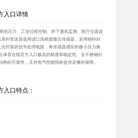
官方入口详情
风量系统压力、工业过程控制、井下通风监测、医疗仪器设
该系列变送器选用进口高精度微压传感器，采用独特封
二次封装的信号处理电路，将传感器感应的微小压力换
| 开云体育在线官方入口极高的精度和稳定性。全不锈钢封
入口结构的可靠性，又对电气性能指标提供足够的保障。
官方入口特点：