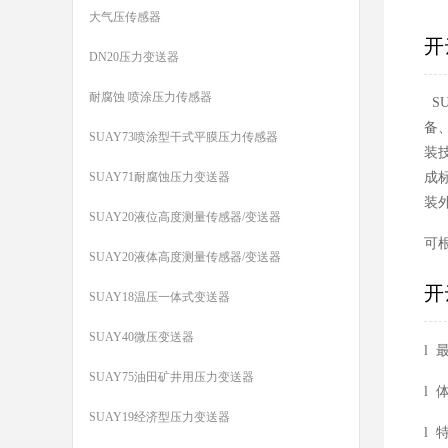
大气压传感器
开
DN20压力变送器
耐腐蚀 喷涂压力传感器
S
备
SUAY73喷涂型干式平膜压力传感器
装
SUAY71耐腐蚀压力变送器
成
装
SUAY20液位高度测量传感器/变送器
可
SUAY20液体高度测量传感器/变送器
开
SUAY18温压一体式变送器
SUAY40微压变送器
l 
SUAY75油田矿井用压力变送器
l
SUAY19经济型压力变送器
l