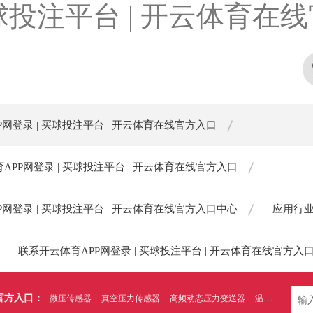
买球投注平台 | 开云体育在
P网登录 | 买球投注平台 | 开云体育在线官方入口
APP网登录 | 买球投注平台 | 开云体育在线官方入口
P网登录 | 买球投注平台 | 开云体育在线官方入口中心
应用行
联系开云体育APP网登录 | 买球投注平台 | 开云体育在线官方入
线官方入口：
微压传感器
真空压力传感器
高频动态压力变送器
温压一体式压力传感器