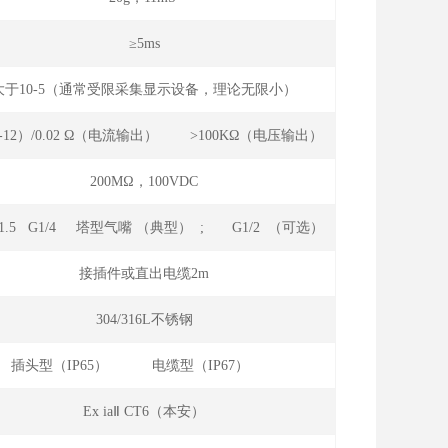
≥5ms
大于10-5（通常受限采集显示设备，理论无限小）
-12）/0.02 Ω（电流输出） >100KΩ（电压输出）
200MΩ，100VDC
*1.5 G1/4 塔型气嘴 （典型） ; G1/2 （可选）
接插件或直出电缆2m
304/316L不锈钢
插头型（IP65） 电缆型（IP67）
Ex iaⅡ CT6（本安）