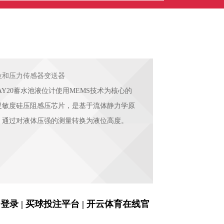
位和压力传感器变送器
AY20蓄水池液位计使用MEMS技术为核心的
灵敏度硅压阻感压芯片，是基于流体静力学原
，通过对液体压强的测量转换为液位高度。
登录 | 买球投注平台 | 开云体育在线官