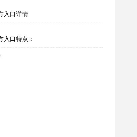
官方入口详情
官方入口特点：
性