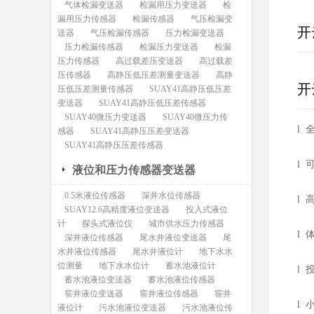
气体检漏变送器
检漏用压力变送器
检
漏用压力传感器
检漏传感器
气压检漏变
开
送器
气压检漏传感器
压力检漏变送器
压力检漏传感器
检漏压力变送器
检漏
压力传感器
高过载差压变送器
高过载差
压传感器
高静压低压差测量变送器
高静
开
压低压差测量传感器
SUAY41高静压低压差
变送器
SUAY41高静压低压差传感器
SUAY40微压力变送器
SUAY40微压力传
l
感器
SUAY41高静压压差变送器
SUAY41高静压压差传感器
l 
液位和压力传感器变送器
0.5米液位传感器
深井水位传感器
l
SUAY12.6高精度液位变送器
投入式液位
计
探头式液位仪
城市供水压力传感器
l
深井液位传感器
尾水井液位变送器
尾
水井液位传感器
尾水井液位计
地下水水
位测量
地下水水位计
蓄水池液位计
l
蓄水池液位变送器
蓄水池液位传感器
窖井液位变送器
窖井液位传感器
窖井
l
液位计
污水池液位变送器
污水池液位传