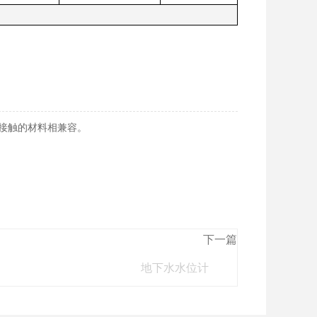
入口接触的材料相兼容。
下一篇
地下水水位计