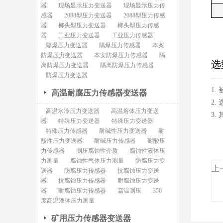
器
现场显示压力变送器
现场显示压力传
感器
2088型压力变送器
2088型压力传感
器
榔头型压力变送器
榔头型压力传感
器
工业压力变送器
工业压力传感器
隔爆压力变送器
隔爆压力传感器
本案
防爆压力变送器
本安防爆压力传感器
隔
选
离防爆压力变送器
隔离防爆压力传感器
防爆压力变送器
1.
高温耐腐压力传感器变送器
2.
高温水冷压力变送器
高温熔体压力变送
3
器
特殊压力变送器
特殊压力变送器
特殊压力传感器
耐碱性压力变送器
耐
酸性压力变送器
耐碱压力传感器
耐酸压
力传感器
测压腐蚀性介质
腐蚀性液体压
力测量
腐蚀性气体压力测量
防腐压力变
上
送器
防腐压力传感器
抗腐蚀压力变送
器
抗腐蚀压力传感器
耐腐蚀压力变送
器
耐腐蚀压力传感器
高温测压
350
度高温液体压力测量
矿用压力传感器变送器