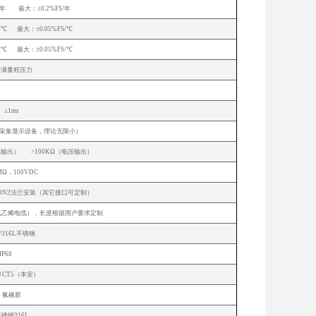
/年 最大：±0.2%FS/年
S/℃ 最大：±0.05%FS/℃
S/℃ 最大：±0.05%FS/℃
倍满量程压力
（P:10-90%FS）
≤1ms
限采集显示设备，理论无限小）
（电流输出） >100KΩ（电压输出）
MΩ，100VDC
或DN2法兰安装（其它接口可定制）
聚氯乙烯电缆），长度根据用户要求定制
4/316L不锈钢
IP68
aⅡ CT5（本安）
氟橡胶
锈钢316L