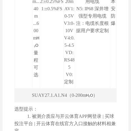
m...
2:±0.25%FS
20m
用电缆
本
40
1:±0.5%FS
AV1:
N5: IP68 深井增
安
m
0-5V
强型专用电缆
防
...6
V3:0-
注：电缆长度根
爆
00
10V
据用户要求定制
m
V4:0.
H
5-4.5
₂O
VD:
量
RS48
程
5
可
V0:
选
定制
SUAY27.1.A1.N4（0-200m
）
H₂O
选型提示：
1. 被测介质应与开云体育APP网登录 | 买球
投注平台 | 开云体育在线官方入口接触的材料相兼
容，