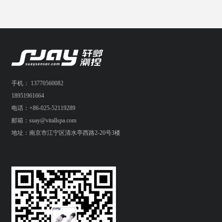
手机： 13770560082
18951961664
电话：+86-025-52119289
邮箱：suay@vitallspa.com
地址：南京市江宁区清水亭西路2-20号3楼