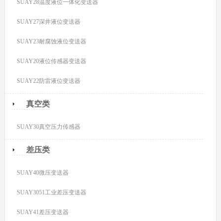
SUAY28温度液位一体化变送器
SUAY27深井液位变送器
SUAY23耐腐蚀液位变送器
SUAY20液位传感器变送器
SUAY22防雷液位变送器
真空类
SUAY30真空压力传感器
差压类
SUAY40微压变送器
SUAY3051工业差压变送器
SUAY41差压变送器