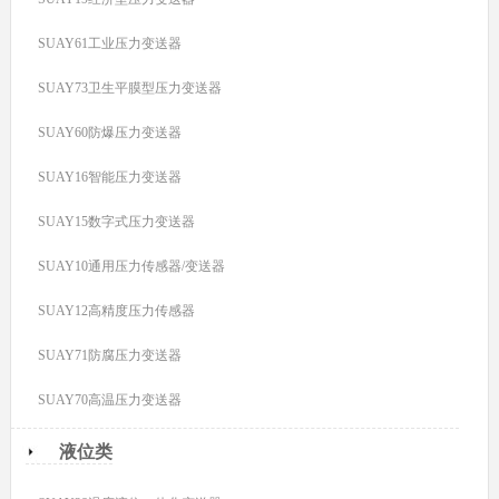
SUAY61工业压力变送器
SUAY73卫生平膜型压力变送器
SUAY60防爆压力变送器
SUAY16智能压力变送器
SUAY15数字式压力变送器
SUAY10通用压力传感器/变送器
SUAY12高精度压力传感器
SUAY71防腐压力变送器
SUAY70高温压力变送器
液位类