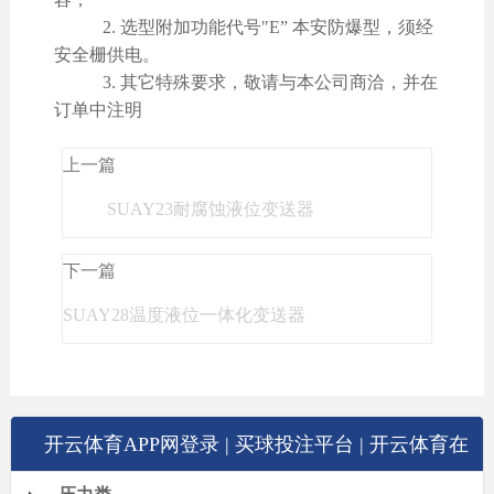
2. 选型附加功能代号"E” 本安防爆型，须经
安全栅供电。
3. 其它特殊要求，敬请与本公司商洽，并在
订单中注明
上一篇
SUAY23耐腐蚀液位变送器
下一篇
SUAY28温度液位一体化变送器
开云体育APP网登录 | 买球投注平台 | 开云体育在