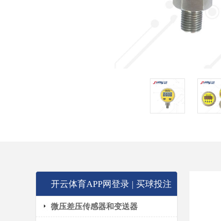
开云体育APP网登录 | 买球投注
微压差压传感器和变送器
平台 | 开云体育在线官方入口展示