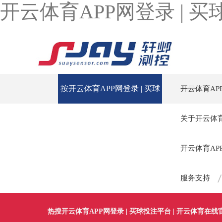
开云体育APP网登录 | 
按开云体育APP网登录 | 买球
开云体育AP
投注平台 | 开云体育在线官方
关于开云体育
入口范围分类
开云体育AP
服务支持
热搜开云体育APP网登录 | 买球投注平台 | 开云体育在