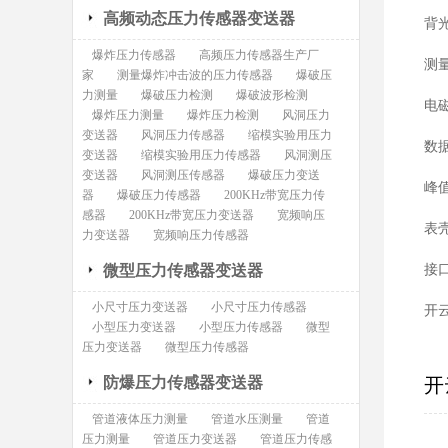
高频动态压力传感器变送器
背
爆炸压力传感器
高频压力传感器生产厂
测
家
测量爆炸冲击波的压力传感器
爆破压
力测量
爆破压力检测
爆破波形检测
电磁
爆炸压力测量
爆炸压力检测
风洞压力
变送器
风洞压力传感器
缩模实验用压力
数据
变送器
缩模实验用压力传感器
风洞测压
变送器
风洞测压传感器
爆破压力变送
峰
器
爆破压力传感器
200KHz带宽压力传
感器
200KHz带宽压力变送器
宽频响压
表
力变送器
宽频响压力传感器
微型压力传感器变送器
接
小尺寸压力变送器
小尺寸压力传感器
开
小型压力变送器
小型压力传感器
微型
压力变送器
微型压力传感器
防爆压力传感器变送器
开
管道液体压力测量
管道水压测量
管道
压力测量
管道压力变送器
管道压力传感