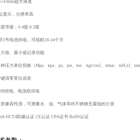
65×43mm超大液显
4位显示，分辨率高
精度等级：0.4级 0.2级
3节5号电池供电，可续航18-24个月
 最大值、最小值记录功能
多种压力单位切换（Mpa、kpa、pa、psi、bar、kgf/cm2、mbar、inH₂O、m
 一键清零零位误差
USB供电、电池双供电
 介质兼容性强，可测量水、油、气体等对不锈钢无腐蚀的介质
Exib IICT4防爆认证 CE认证 CPA证书 RoHS认证