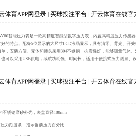
云体育APP网登录 | 买球投注平台 | 开云体育在线
UAY80智能压力表是一款高精度智能型数字压力表，内置高精度压力传感
性好的特点。配备5位显示的大尺寸LCD液晶显示，具有清零、背光、开
简单，安装方便。壳体和接头采用304不锈钢，抗震性好，能够测量气体、
，也可以采用USB供电，续航功耗低、时间长，适用于便携式压力测量、
云体育APP网登录 | 买球投注平台 | 开云体育在线
304不锈钢磨砂外壳，表盘直径100mm
 带压力刻度条，指示当前压力百分比