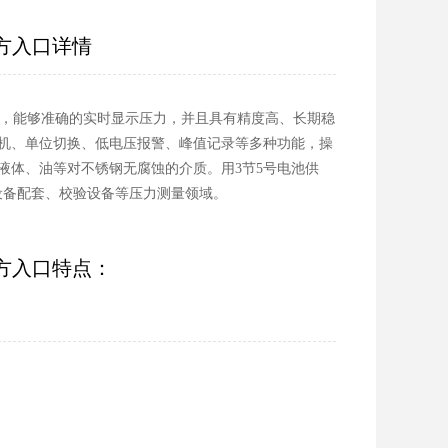
官方入口详情
器，能够准确的实时显示压力，并且具有精度高、长期稳
关机、单位切换、低电压报警、峰值记录等多种功能，操
液体、油等对不锈钢无腐蚀的介质。用3节5号电池供
设备配套、校验设备等压力测量领域。
官方入口特点：