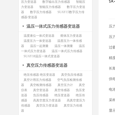
技
压力变送器
数字输出压力传感器
智能压
力变送器
智能压力传感器
数字压力变送
器
数字压力传感器
SUAY15数字压力传
感器/变送器
温压一体式压力传感器变送器
压力
温度液位一体式变送器
熔体压力变送器
压
温度压力一体变送器
温度压力一体传感
器
温压一起测量
温压一体测量
温压
过载
一体式压力变送器
温压一体式压力传感器
SUAY18温压一体式变送器
精度
真空压力传感器变送器
长期
绝压传感器 绝压变送器
真空负压传感器
供电
真空计用压力传感器
空气负压检测传感
器
真空检测传感器
真空压力计
真空
电
仪表
真空变送器
真空传感器
负压变
送器
负压传感器
绝压变送器
绝压传
采
感器
高真空度压力变送器
高真空度压力
传感器
真空压力变送器
真空压力传感
显
器