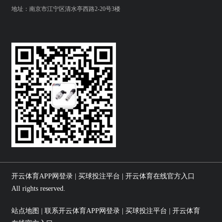
地址：南京市江宁区清水亭西路2-20号3楼
开云体育APP网登录 | 买球投注平台 | 开云体育在线官方入口
All rights reserved.
站点地图 | 联系开云体育APP网登录 | 买球投注平台 | 开云体育