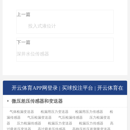
上一篇
投入式液位计
下一篇
深井水位传感器
开云体育APP网登录 | 买球投注平台 | 开云体育在
微压差压传感器和变送器
线官方入口展示
气体检漏变送器
检漏用压力变送器
检漏用压力传感器
检
漏传感器
气压检漏变送器
气压检漏传感器
压力检漏变送
器
压力检漏传感器
检漏压力变送器
检漏压力传感器
高
过载差压变送器
高过载差压传感器
高静压低压差测量变送器