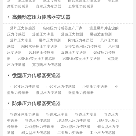
器
绝压变送器
绝压传感器
高真空度压力变送器
高真空
度压力传感器
真空压力变送器
真空压力传感器
高频动态压力传感器变送器
爆炸压力传感器
高频压力传感器生产厂家
测量爆炸冲击波的
压力传感器
爆破压力测量
爆破压力检测
爆破波形检测
爆炸压力测量
爆炸压力检测
风洞压力变送器
风洞压力传
感器
缩模实验用压力变送器
缩模实验用压力传感器
风洞测
压变送器
风洞测压传感器
爆破压力变送器
爆破压力传感
器
200KHz带宽压力传感器
200KHz带宽压力变送器
宽频响
压力变送器
宽频响压力传感器
微型压力传感器变送器
小尺寸压力变送器
小尺寸压力传感器
小型压力变送器
小
型压力传感器
微型压力变送器
微型压力传感器
防爆压力传感器变送器
管道液体压力测量
管道水压测量
管道压力测量
管道压力
变送器
管道压力传感器
现场显示压力变送器
现场显示压力
传感器
2088型压力变送器
2088型压力传感器
榔头型压力变
送器
榔头型压力传感器
工业压力变送器
工业压力传感器