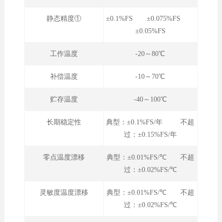
静态精度①
±0.1%FS ±0.075%FS
±0.05%FS
工作温度
-20～80℃
补偿温度
-10～70℃
贮存温度
-40～100℃
长期稳定性
典型：±0.1%FS/年 不超
过：±0.15%FS/年
零点温度漂移
典型：±0.01%FS/℃ 不超
过：±0.02%FS/℃
灵敏度温度漂移
典型：±0.01%FS/℃ 不超
过：±0.02%FS/℃