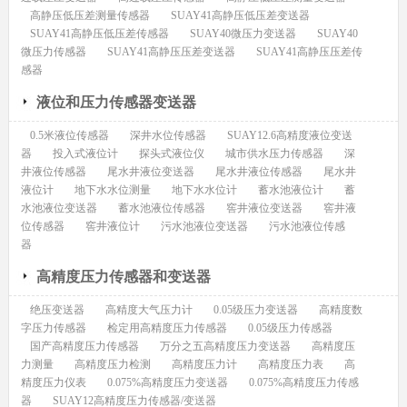
高静压低压差测量传感器
SUAY41高静压低压差变送器
SUAY41高静压低压差传感器
SUAY40微压力变送器
SUAY40
微压力传感器
SUAY41高静压压差变送器
SUAY41高静压压差传
感器
液位和压力传感器变送器
0.5米液位传感器
深井水位传感器
SUAY12.6高精度液位变送
器
投入式液位计
探头式液位仪
城市供水压力传感器
深
井液位传感器
尾水井液位变送器
尾水井液位传感器
尾水井
液位计
地下水水位测量
地下水水位计
蓄水池液位计
蓄
水池液位变送器
蓄水池液位传感器
窖井液位变送器
窖井液
位传感器
窖井液位计
污水池液位变送器
污水池液位传感
器
高精度压力传感器和变送器
绝压变送器
高精度大气压力计
0.05级压力变送器
高精度数
字压力传感器
检定用高精度压力传感器
0.05级压力传感器
国产高精度压力传感器
万分之五高精度压力变送器
高精度压
力测量
高精度压力检测
高精度压力计
高精度压力表
高
精度压力仪表
0.075%高精度压力变送器
0.075%高精度压力传感
器
SUAY12高精度压力传感器/变送器