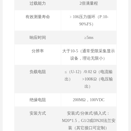
过载能力
2倍满量程
有效测量寿命
﹥106压力循环（P:10-
90%FS）
响应时间
≥5ms
分辨率
大于10-5（通常受限采集显示
设备，理论无限小）
负载电阻
≤（U-12）/0.02 Ω（电流输
出） >100KΩ（电压输
出）
绝缘电阻
200MΩ，100VDC
安装方式
安装式/分体式/插入式：
M20*1.5，G1/2或DN20法兰安
装（其它接口可定制）