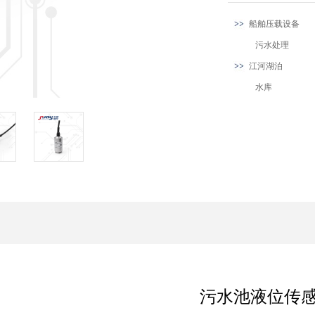
船舶压
污水处理
江河
水库
污水池液位传