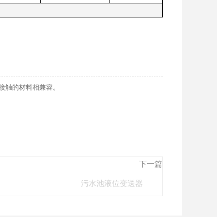
入口接触的材料相兼容。
下一篇
污水池液位变送器