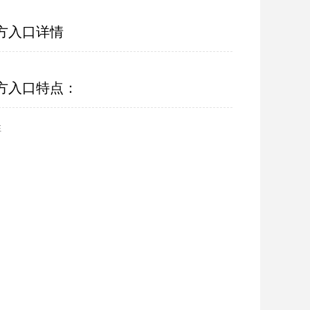
官方入口详情
官方入口特点：
性