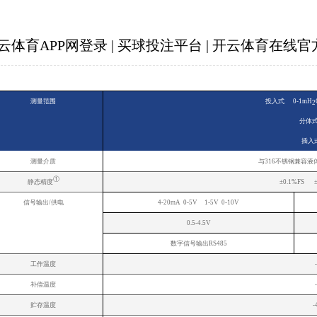
云体育APP网登录 | 买球投注平台 | 开云体育在线
测量范围
投入式 0-1mH
2
分体式
插入式
测量介质
与316不锈钢兼容
①
静态精度
±0.1%FS ±
信号输出/供电
4-20mA 0-5V 1-5V 0-10V
0.5-4.5V
数字信号输出RS485
工作温度
补偿温度
贮存温度
-