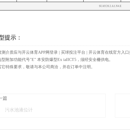
SUAY20.2.A1.N4.E
型提示：
 被测介质应与开云体育APP网登录 | 买球投注平台 | 开云体育在线官方
 选型附加功能代号"E” 本安防爆型Ex iaIICT5，须经安全栅供电。
. 其它特殊要求，敬请与本公司商洽，并在订单中注明。
一篇
污水池液位计