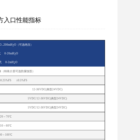
官方入口性能指标
O...200mH
O（可选绝压）
2
 0-20mH
O
2
 0-2mH
O
2
液体（特殊介质可选防腐蚀型）
0.25%FS ±0.5%FS
12-36VDC(典型24VDC)
5VDC/12-36VDC(典型24VDC)
5VDC/12-36VDC(典型24VDC)
-20～70℃
-10～60℃
40～100℃