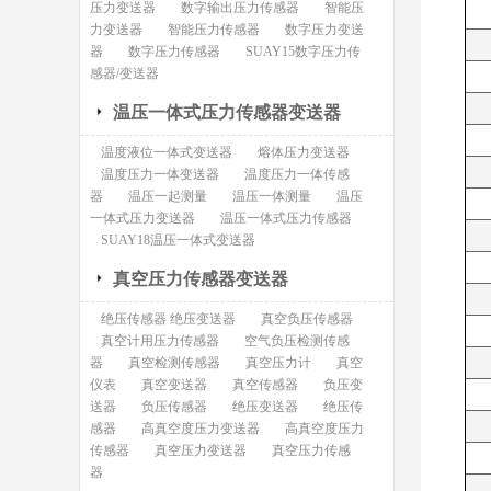
压力变送器
数字输出压力传感器
智能压
力变送器
智能压力传感器
数字压力变送
器
数字压力传感器
SUAY15数字压力传
感器/变送器
温压一体式压力传感器变送器
温度液位一体式变送器
熔体压力变送器
温度压力一体变送器
温度压力一体传感
器
温压一起测量
温压一体测量
温压
一体式压力变送器
温压一体式压力传感器
SUAY18温压一体式变送器
真空压力传感器变送器
绝压传感器 绝压变送器
真空负压传感器
真空计用压力传感器
空气负压检测传感
器
真空检测传感器
真空压力计
真空
仪表
真空变送器
真空传感器
负压变
送器
负压传感器
绝压变送器
绝压传
感器
高真空度压力变送器
高真空度压力
传感器
真空压力变送器
真空压力传感
器