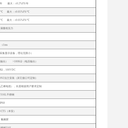
/年 最大：±0.2%FS/年
S/℃ 最大：±0.05%FS/℃
S/℃ 最大：±0.05%FS/℃
倍满量程压力
（P:10-90%FS）
≤1ms
限采集显示设备，理论无限小）
（电流输出） >100KΩ（电压输出）
MΩ，100VDC
或DN2法兰安装（其它接口可定制）
聚氯乙烯电缆），长度根据用户要求定制
4/316L不锈钢
IP68
aⅡ CT5（本安）
氟橡胶
锈钢316L