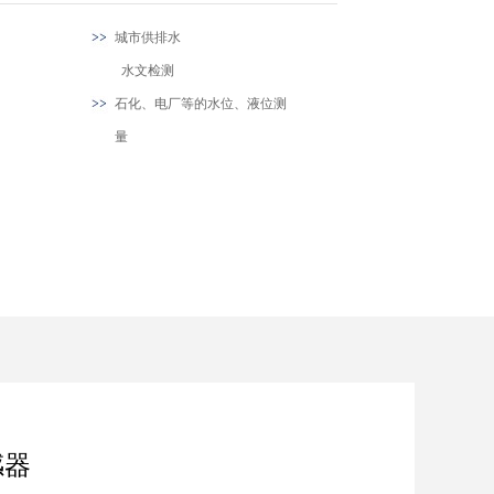
载设备
城市供排水
水文检测
湖泊
石化、电厂等的水位、液位测
量
感器