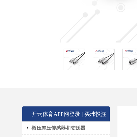
开云体育APP网登录 | 买球投注
微压差压传感器和变送器
平台 | 开云体育在线官方入口展示