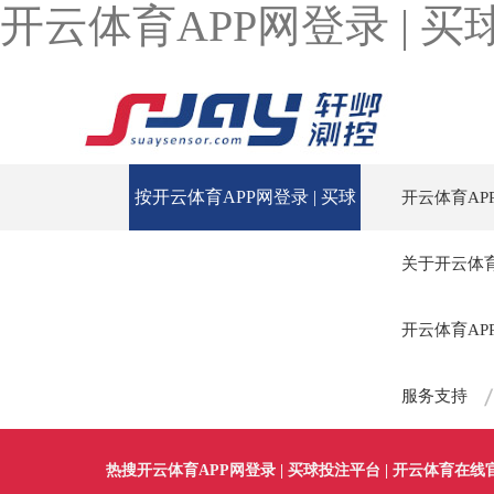
开云体育APP网登录 | 
按开云体育APP网登录 | 买球
开云体育AP
投注平台 | 开云体育在线官方
关于开云体育
入口范围分类
开云体育AP
服务支持
热搜开云体育APP网登录 | 买球投注平台 | 开云体育在