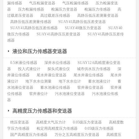
漏传感器
气压检漏变送器
气压检漏传感器
压力检漏变送
器
压力检漏传感器
检漏压力变送器
检漏压力传感器
高
过载差压变送器
高过载差压传感器
高静压低压差测量变送器
高静压低压差测量传感器
SUAY41高静压低压差变送器
SUAY41高静压低压差传感器
SUAY40微压力变送器
SUAY40
微压力传感器
SUAY41高静压压差变送器
SUAY41高静压压差传
感器
液位和压力传感器变送器
0.5米液位传感器
深井水位传感器
SUAY12.6高精度液位变送
器
投入式液位计
探头式液位仪
城市供水压力传感器
深
井液位传感器
尾水井液位变送器
尾水井液位传感器
尾水井
液位计
地下水水位测量
地下水水位计
蓄水池液位计
蓄
水池液位变送器
蓄水池液位传感器
窖井液位变送器
窖井液
位传感器
窖井液位计
污水池液位变送器
污水池液位传感
器
高精度压力传感器和变送器
绝压变送器
高精度大气压力计
0.05级压力变送器
高精度数
字压力传感器
检定用高精度压力传感器
0.05级压力传感器
国产高精度压力传感器
万分之五高精度压力变送器
高精度压