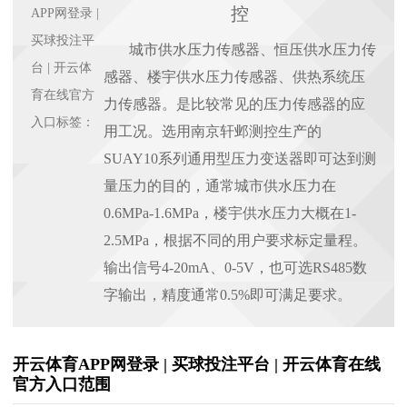
控
APP网登录 |
买球投注平
城市供水压力传感器、恒压供水压力传
台 | 开云体
感器、楼宇供水压力传感器、供热系统压
育在线官方
力传感器。是比较常见的压力传感器的应
入口标签：
用工况。选用南京轩邺测控生产的
SUAY10系列通用型压力变送器即可达到测
量压力的目的，通常城市供水压力在
0.6MPa-1.6MPa，楼宇供水压力大概在1-
2.5MPa，根据不同的用户要求标定量程。
输出信号4-20mA、0-5V，也可选RS485数
字输出，精度通常0.5%即可满足要求。
开云体育APP网登录 | 买球投注平台 | 开云体育在线
官方入口范围