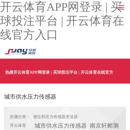
开云体育APP网登录 | 买
球投注平台 | 开云体育在
线官方入口
热搜开云体育APP网登录 | 买球投注平台 | 开云体育在线官方入口：
城市供水压力传感器
所属分类：
液位和压力传感器变送器
城市供水压力传感器 南京轩邺测
开云体育