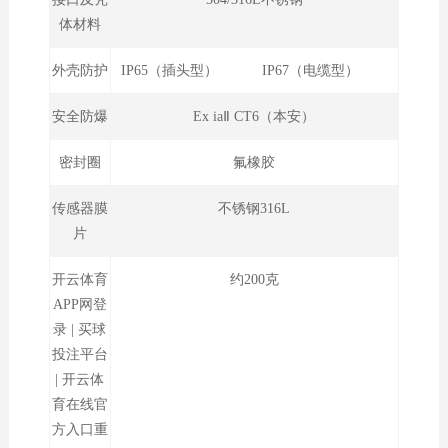
体材料
外壳防护
IP65（插头型） IP67（电缆型）
安全防爆
Ex iaⅡ CT6（本安）
密封圈
氟橡胶
传感器膜
不锈钢316L
片
开云体育
约200克
APP网登
录 | 买球
投注平台
| 开云体
育在线官
方入口重