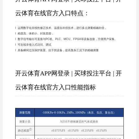
云体育在线官方入口特点：
l 运用数字化非线性修正技术、温度自补偿技术，进行多点测量精确补偿，
l 精度高、体积小、封装坚固，
l 数字信号输出可直接与PC机、PLC、MCU、FPGA等设备连接，方便用户采集。
l 可在线非侵入式访问、调试
l 具备瞬间过压保护装置、抗干扰设备，提高复杂工况下的精确测量
开云体育APP网登录 | 买球投注平台 | 开
云体育在线官方入口性能指标
测量范围
-100KPa~0-10KPa...1MPa...100MPa（表压、负压、复合压）
测量介质
与316不锈钢兼容的气体或液体
①
静态精度
±0.075%FS ±0.1%FS ±0.25%FS ±0.5%FS