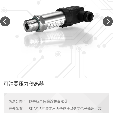
可清零压力传感器
所属分类：
数字压力传感器和变送器
开云体育
SUAY15可清零压力传感器是数字信号输出、高