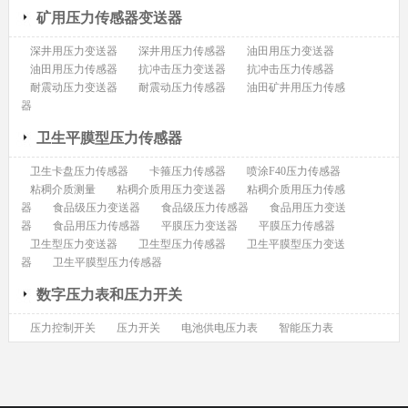
矿用压力传感器变送器
深井用压力变送器
深井用压力传感器
油田用压力变送器
油田用压力传感器
抗冲击压力变送器
抗冲击压力传感器
耐震动压力变送器
耐震动压力传感器
油田矿井用压力传感
器
卫生平膜型压力传感器
卫生卡盘压力传感器
卡箍压力传感器
喷涂F40压力传感器
粘稠介质测量
粘稠介质用压力变送器
粘稠介质用压力传感
器
食品级压力变送器
食品级压力传感器
食品用压力变送
器
食品用压力传感器
平膜压力变送器
平膜压力传感器
卫生型压力变送器
卫生型压力传感器
卫生平膜型压力变送
器
卫生平膜型压力传感器
数字压力表和压力开关
压力控制开关
压力开关
电池供电压力表
智能压力表