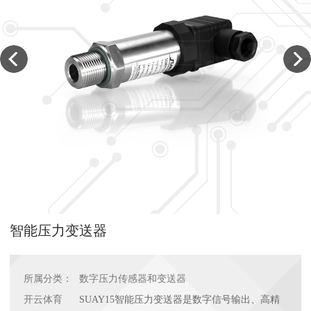
智能压力变送器
所属分类：
数字压力传感器和变送器
开云体育
SUAY15智能压力变送器是数字信号输出、高精