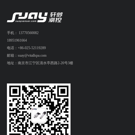
手机： 13770560082
18951961664
电话：+86-025-52119289
邮箱：suay@vitallspa.com
地址：南京市江宁区清水亭西路2-20号3楼