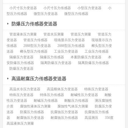
小尺寸压力变送器
小尺寸压力传感器
小型压力变送器
小
型压力传感器
微型压力变送器
微型压力传感器
防爆压力传感器变送器
管道液体压力测量
管道水压测量
管道压力测量
管道压力
变送器
管道压力传感器
现场显示压力变送器
现场显示压力
传感器
2088型压力变送器
2088型压力传感器
榔头型压力变
送器
榔头型压力传感器
工业压力变送器
工业压力传感器
隔爆压力变送器
隔爆压力传感器
本案防爆压力变送器
本
安防爆压力传感器
隔离防爆压力变送器
隔离防爆压力传感器
防爆压力变送器
高温耐腐压力传感器变送器
高温水冷压力变送器
高温熔体压力变送器
特殊压力变送器
特殊压力变送器
特殊压力传感器
耐碱性压力变送器
耐酸
性压力变送器
耐碱压力传感器
耐酸压力传感器
测压腐蚀性
介质
腐蚀性液体压力测量
腐蚀性气体压力测量
防腐压力变
送器
防腐压力传感器
抗腐蚀压力变送器
抗腐蚀压力传感
器
耐腐蚀压力变送器
耐腐蚀压力传感器
高温测压
350度
高温液体压力测量