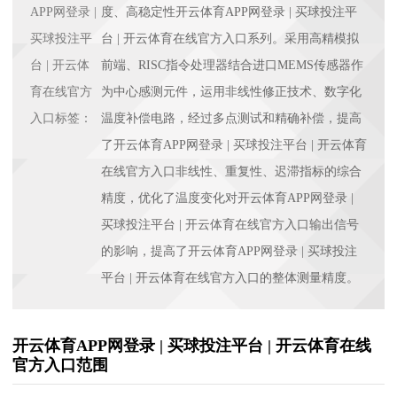
APP网登录 |
度、高稳定性开云体育APP网登录 | 买球投注平
买球投注平
台 | 开云体育在线官方入口系列。采用高精模拟
台 | 开云体
前端、RISC指令处理器结合进口MEMS传感器作
育在线官方
为中心感测元件，运用非线性修正技术、数字化
入口标签：
温度补偿电路，经过多点测试和精确补偿，提高
了开云体育APP网登录 | 买球投注平台 | 开云体育
在线官方入口非线性、重复性、迟滞指标的综合
精度，优化了温度变化对开云体育APP网登录 |
买球投注平台 | 开云体育在线官方入口输出信号
的影响，提高了开云体育APP网登录 | 买球投注
平台 | 开云体育在线官方入口的整体测量精度。
开云体育APP网登录 | 买球投注平台 | 开云体育在线
官方入口范围