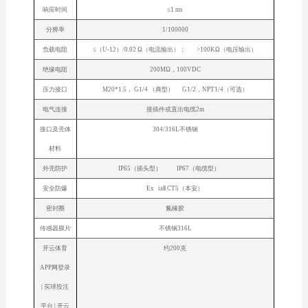
响应时间
≤1 ms
分辨率
1/100000
负载电阻
≤（U-12）/0.02 Ω（电流输出）； >100KΩ（电压输出）
绝缘电阻
200MΩ，100VDC
压力接口
M20*1.5， G1/4 （典型） G1/2，NPT1/4（可选）
电气连接
接插件或直出电缆2m
接口及壳体
304/316L不锈钢
材料
外壳防护
IP65（插头型） IP67（电缆型）
安全防爆
Ex iaⅡ CT5（本安）
密封圈
氟橡胶
传感器膜片
不锈钢316L
开云体育
约200克
APP网登录
| 买球投注
平台 | 开云