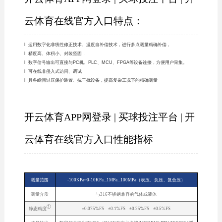
云体育在线官方入口特点：
l 运用数字化非线性修正技术、温度自补偿技术，进行多点测量精确补偿，
l 精度高、体积小、封装坚固，
l 数字信号输出可直接与PC机、PLC、MCU、FPGA等设备连接，方便用户采集。
l 可在线非侵入式访问、调试
l 具备瞬间过压保护装置、抗干扰设备，提高复杂工况下的精确测量
开云体育APP网登录 | 买球投注平台 | 开
云体育在线官方入口性能指标
测量范围
-100KPa~0-10KPa...1MPa...100MPa（表压、负压、复合压）
测量介质
与316不锈钢兼容的气体或液体
①
静态精度
±0.075%FS ±0.1%FS ±0.25%FS ±0.5%FS