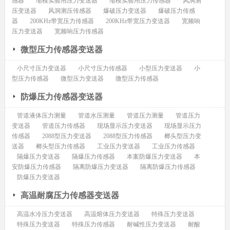
感器
缩模实验用压力变送器
缩模实验用压力传感器
风洞测
压变送器
风洞测压传感器
爆破压力变送器
爆破压力传感
器
200KHz带宽压力传感器
200KHz带宽压力变送器
宽频响
压力变送器
宽频响压力传感器
微型压力传感器变送器
小尺寸压力变送器
小尺寸压力传感器
小型压力变送器
小
型压力传感器
微型压力变送器
微型压力传感器
防爆压力传感器变送器
管道液体压力测量
管道水压测量
管道压力测量
管道压力
变送器
管道压力传感器
现场显示压力变送器
现场显示压力
传感器
2088型压力变送器
2088型压力传感器
榔头型压力变
送器
榔头型压力传感器
工业压力变送器
工业压力传感器
隔爆压力变送器
隔爆压力传感器
本案防爆压力变送器
本
安防爆压力传感器
隔离防爆压力变送器
隔离防爆压力传感器
防爆压力变送器
高温耐腐压力传感器变送器
高温水冷压力变送器
高温熔体压力变送器
特殊压力变送器
特殊压力变送器
特殊压力传感器
耐碱性压力变送器
耐酸