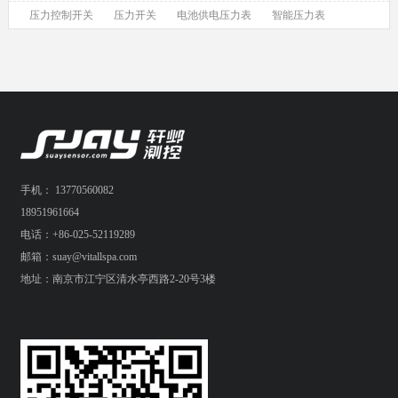
压力控制开关
压力开关
电池供电压力表
智能压力表
手机： 13770560082
18951961664
电话：+86-025-52119289
邮箱：suay@vitallspa.com
地址：南京市江宁区清水亭西路2-20号3楼