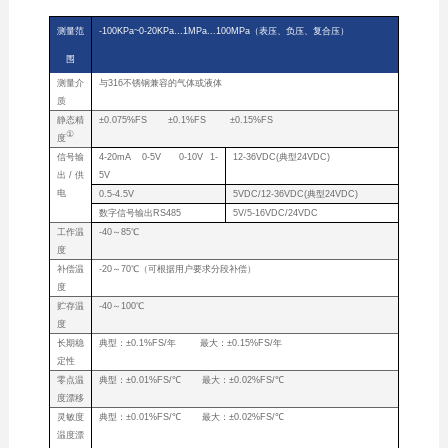
测量范
-100KPa~0-20KPa...1MPa...100MPa（表压、负压、复合压）
围
测量介
与316不锈钢兼容的气体或液体
质
静态精
±0.075%FS ±0.1%FS ±0.15%FS
①
度
信号输
4-20mA 0-5V 0-10V 1-
12-36VDC(典型24VDC)
出/供
5V
电
0.5-4.5V
5VDC/12-36VDC(典型24VDC)
数字信号输出RS485
5V/5-16VDC/24VDC
工作温
-40～85℃
度
补偿温
-20～70℃（可根据用户要求分段补偿）
度
贮存温
-40～100℃
度
长期稳
典型：±0.1%FS/年 最大：±0.15%FS/年
定性
零点温
典型：±0.01%FS/℃ 最大：±0.02%FS/℃
度漂移
灵敏度
典型：±0.01%FS/℃ 最大：±0.02%FS/℃
温度漂