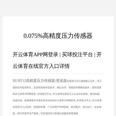
0.075%高精度压力传感器
开云体育APP网登录 | 买球投注平台 | 开
云体育在线官方入口详情
SUAY12高精度压力传感器/变送器
采用进口压力感测核心元件，军工
级的信号处理单元，先进的智能补偿技术，辅以合理、精密的外围模拟器件，使得该系
列开云体育APP网登录 | 买球投注平台 | 开云体育在线官方入口在综合精度、静态性能、
温度性能、使用体验等方面皆具有优良的开云体育APP网登录 | 买球投注平台 | 开云体育
在线官方入口技术、性能和质量。广泛应用于科研院校、航空航天、电力化工、水文地
质、医疗环保等生产领域，可实现对压力和液位的极高精度测量。