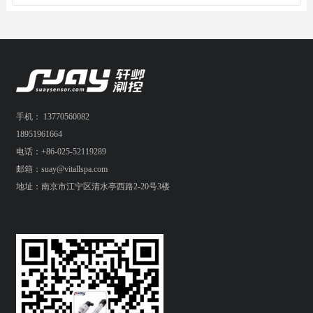
手机： 13770560082
18951961664
电话：+86-025-52119289
邮箱：suay@vitallspa.com
地址：南京市江宁区清水亭西路2-20号3楼