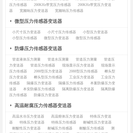
压力传感器
200KHz带宽压力传感器
200KHz带宽压力变送
器
宽频响压力变送器
宽频响压力传感器
微型压力传感器变送器
小尺寸压力变送器
小尺寸压力传感器
小型压力变送器
小型压力传感器
微型压力变送器
微型压力传感器
防爆压力传感器变送器
管道液体压力测量
管道水压测量
管道压力测量
管道压
力变送器
管道压力传感器
现场显示压力变送器
现场显示
压力传感器
2088型压力变送器
2088型压力传感器
榔头型
压力变送器
榔头型压力传感器
工业压力变送器
工业压力
传感器
隔爆压力变送器
隔爆压力传感器
本案防爆压力变
送器
本安防爆压力传感器
隔离防爆压力变送器
隔离防爆
压力传感器
防爆压力变送器
高温耐腐压力传感器变送器
高温水冷压力变送器
高温熔体压力变送器
特殊压力变送
器
特殊压力变送器
特殊压力传感器
耐碱性压力变送器
耐酸性压力变送器
耐碱压力传感器
耐酸压力传感器
测