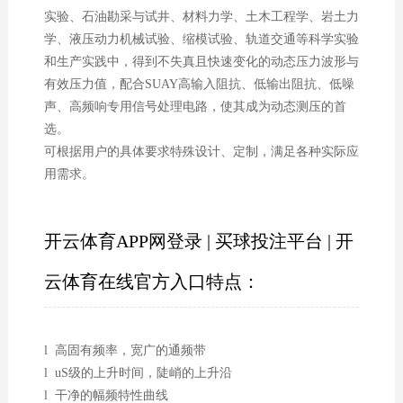
实验、石油勘采与试井、材料力学、土木工程学、岩土力
学、液压动力机械试验、缩模试验、轨道交通等科学实验
和生产实践中，得到不失真且快速变化的动态压力波形与
有效压力值，配合SUAY高输入阻抗、低输出阻抗、低噪
声、高频响专用信号处理电路，使其成为动态测压的首
选。
可根据用户的具体要求特殊设计、定制，满足各种实际应
用需求。
开云体育APP网登录 | 买球投注平台 | 开
云体育在线官方入口特点：
l 高固有频率，宽广的通频带
l uS级的上升时间，陡峭的上升沿
l 干净的幅频特性曲线