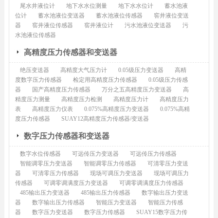
尾水井液位计
地下水水位测量
地下水水位计
蓄水池液
位计
蓄水池液位变送器
蓄水池液位传感器
窖井液位变送
器
窖井液位传感器
窖井液位计
污水池液位变送器
污
水池液位传感器
高精度压力传感器和变送器
绝压变送器
高精度大气压力计
0.05级压力变送器
高精
度数字压力传感器
检定用高精度压力传感器
0.05级压力传感
器
国产高精度压力传感器
万分之五高精度压力变送器
高
精度压力测量
高精度压力检测
高精度压力计
高精度压力
表
高精度压力仪表
0.075%高精度压力变送器
0.075%高精
度压力传感器
SUAY12高精度压力传感器/变送器
数字压力传感器和变送器
数字水位传感器
可远传压力变送器
可远传压力传感器
智能调零压力变送器
智能调零压力传感器
可清零压力变送
器
可清零压力传感器
现场可调压力变送器
现场可调压力
传感器
可调零调满度压力变送器
可调零调满度压力传感器
485输出压力变送器
485输出压力传感器
数字输出压力变送
器
数字输出压力传感器
智能压力变送器
智能压力传感
器
数字压力变送器
数字压力传感器
SUAY15数字压力传