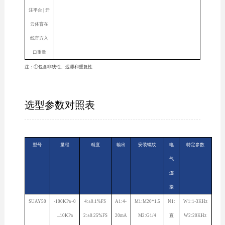
注平台 | 开
云体育在
线官方入
口重量
注：①包含非线性、迟滞和重复性
选型参数对照表
型号
量程
精度
输出
安装螺纹
电
特定参数
气
连
接
SUAY50
-100KPa~0
4:±0.1%FS
A1:4-
M1:M20*1.5
N1:
W1:1-3KHz
...10KPa
2:±0.25%FS
20mA
M2:G1/4
直
W2:20KHz