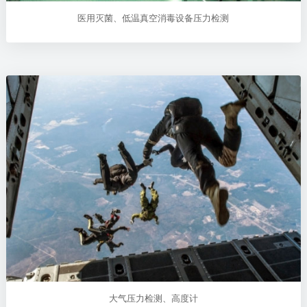
医用灭菌、低温真空消毒设备压力检测
大气压力检测、高度计