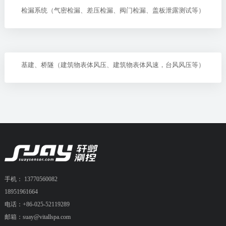
检漏系统（气密检漏、差压检漏、阀门检漏、盖板泄露测试等）
基建、桥隧（建筑物表体风压、建筑物表体风速，台风风压等）
手机： 13770560082
18951961664
电话：+86-025-52119289
邮箱：suay@vitallspa.com