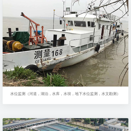
水位监测（河道，湖泊，水库，水坝，地下水位监测，水文勘测）