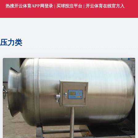
热搜开云体育APP网登录 | 买球投注平台 | 开云体育在线官方入口：
压力类