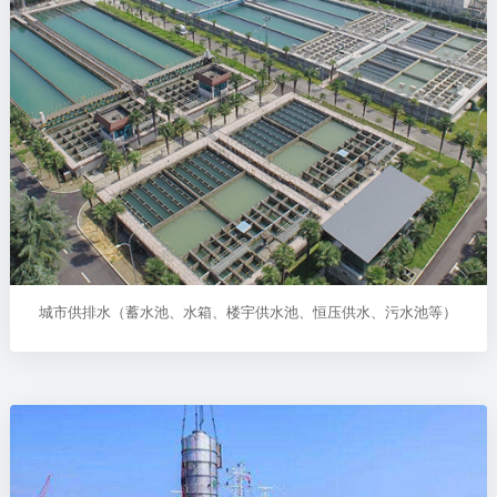
城市供排水（蓄水池、水箱、楼宇供水池、恒压供水、污水池等）