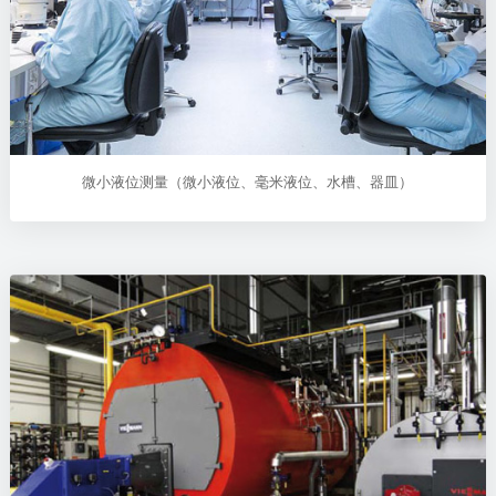
微小液位测量（微小液位、毫米液位、水槽、器皿）