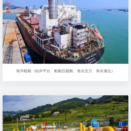
海洋船舶（钻井平台、船舶压载舱、海水压力、海水液位）