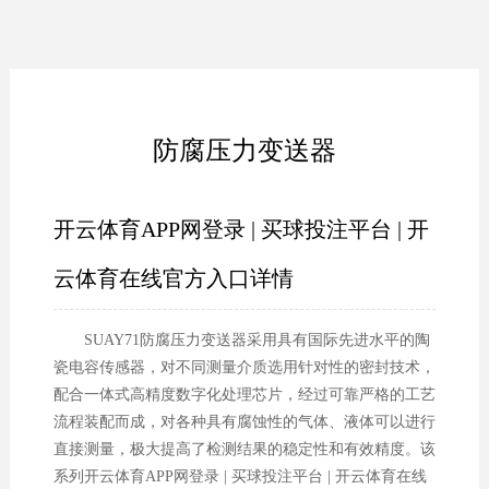
防腐压力变送器
开云体育APP网登录 | 买球投注平台 | 开
云体育在线官方入口详情
SUAY71防腐压力变送器采用具有国际先进水平的陶
瓷电容传感器，对不同测量介质选用针对性的密封技术，
配合一体式高精度数字化处理芯片，经过可靠严格的工艺
流程装配而成，对各种具有腐蚀性的气体、液体可以进行
直接测量，极大提高了检测结果的稳定性和有效精度。该
系列开云体育APP网登录 | 买球投注平台 | 开云体育在线