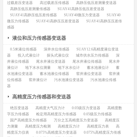
过载差压变送器
高过载差压传感器
高静压低压差测量变送器
高静压低压差测量传感器
SUAY41高静压低压差变送器
SUAY41高静压低压差传感器
SUAY40微压力变送器
SUAY40
微压力传感器
SUAY41高静压压差变送器
SUAY41高静压压差传
感器
液位和压力传感器变送器
0.5米液位传感器
深井水位传感器
SUAY12.6高精度液位变送
器
投入式液位计
探头式液位仪
城市供水压力传感器
深
井液位传感器
尾水井液位变送器
尾水井液位传感器
尾水井
液位计
地下水水位测量
地下水水位计
蓄水池液位计
蓄
水池液位变送器
蓄水池液位传感器
窖井液位变送器
窖井液
位传感器
窖井液位计
污水池液位变送器
污水池液位传感
器
高精度压力传感器和变送器
绝压变送器
高精度大气压力计
0.05级压力变送器
高精度数
字压力传感器
检定用高精度压力传感器
0.05级压力传感器
国产高精度压力传感器
万分之五高精度压力变送器
高精度压
力测量
高精度压力检测
高精度压力计
高精度压力表
高
精度压力仪表
0.075%高精度压力变送器
0.075%高精度压力传感