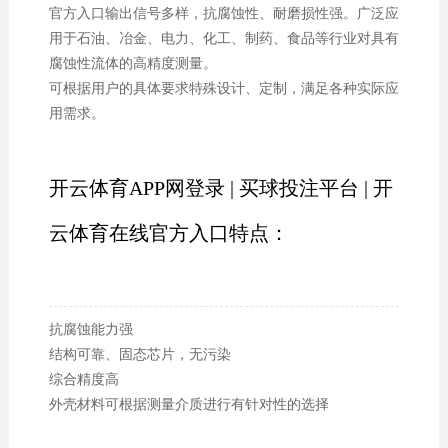
官方入口输出信号多样，抗腐蚀性、耐磨损性强。广泛应
用于石油、冶金、电力、化工、制药、食品等行业对具有
腐蚀性流体的高精度测量。
可根据用户的具体要求特殊设计、定制，满足各种实际应
用需求。
开云体育APP网登录 | 买球投注平台 | 开
云体育在线官方入口特点：
抗腐蚀能力强
结构可靠、固态芯片，无污染
综合精度高
外壳材料可根据测量介质进行有针对性的选择