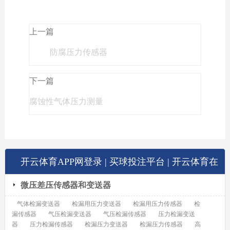
上一篇
防腐压力传感器
下一篇
腐蚀性气体压力测量
开云体育APP网登录 | 买球投注平台 | 开云体育在
微压差压传感器和变送器
线官方入口展示
气体检漏变送器
检漏用压力变送器
检漏用压力传感器
检
漏传感器
气压检漏变送器
气压检漏传感器
压力检漏变送
器
压力检漏传感器
检漏压力变送器
检漏压力传感器
高