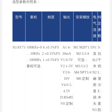
选型参数对照表：
型号
量程
精度
输出
安装螺纹
电
特
气
定
连
参
接
数
SUAY71
-100KPa~0
4:±0.1%FS
A1:4-
M1:M20*1.5
N1:
S:
...10KPa
2:±0.25%FS
20mA
M2:G1/4
直
抗
...100MPa
1:±0.5%FS
V1:0-5V
可选：
出2
干
量程可选
V2:1-5V
M3:G1/2
米
扰
V3:0-
M4:NPT1/4
N2:
L:
10V
M0:定制
赫
显
V4:0.5-
斯
示
4.5V
曼
E:
D:RS485
插
本
V0:定制
头
案
N3:
防