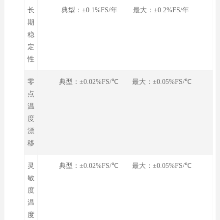
长
典型：±0.1%FS/年 最大：±0.2%FS/年
期
稳
定
性
零
典型：±0.02%FS/℃ 最大：±0.05%FS/℃
点
温
度
漂
移
灵
典型：±0.02%FS/℃ 最大：±0.05%FS/℃
敏
度
温
度