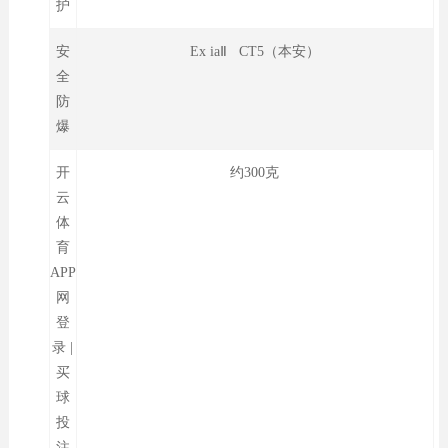
护
安
Ex iaⅡ CT5（本安）
全
防
爆
开
约300克
云
体
育
APP
网
登
录 |
买
球
投
注