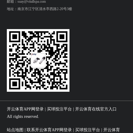
邮箱：suay@vitallspa.com
地址：南京市江宁区清水亭西路2-20号3楼
开云体育APP网登录 | 买球投注平台 | 开云体育在线官方入口
All rights reserved.
站点地图 | 联系开云体育APP网登录 | 买球投注平台 | 开云体育