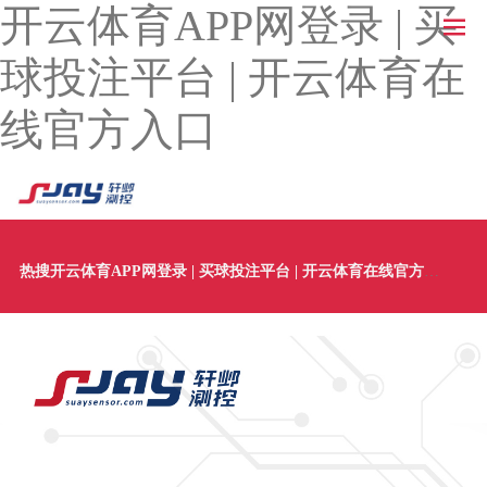
开云体育APP网登录 | 买
球投注平台 | 开云体育在
线官方入口
热搜开云体育APP网登录 | 买球投注平台 | 开云体育在线官方入口：