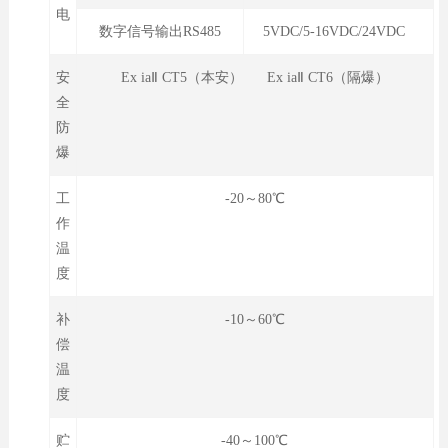
电
数字信号输出RS485
5VDC/5-16VDC/24VDC
安
Ex iaⅡ CT5（本安） Ex iaⅡ CT6（隔爆）
全
防
爆
工
-20～80℃
作
温
度
补
-10～60℃
偿
温
度
贮
-40～100℃