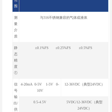
围
测
与316不锈钢兼容的气体或液体
量
介
质
静
±0.1%FS ±0.25%FS ±0.5%FS
态
精
度
①
信
4-20mA 0-5V 1-5V 0-
12-36VDC（典型24VDC）
号
10V
输
0.5-4.5V
5VDC/12-36VDC（典型
出/
24VDC）
供