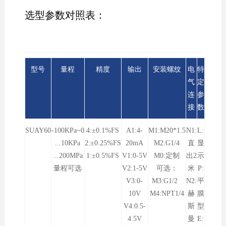
选型参数对照表：
型号
量程
精度
输出
安装螺纹
电
特
气
定
连
参
接
数
SUAY60
-100KPa~0
4:±0.1%FS
A1:4-
M1:M20*1.5
N1:
L:
...10KPa
2:±0.25%FS
20mA
M2:G1/4
直
显
...200MPa
1:±0.5%FS
V1:0-5V
M0:定制
出2
示
量程可选
V2:1-5V
可选：
米
P:
V3:0-
M3:G1/2
N2:
平
10V
M4:NPT1/4
赫
膜
V4:0.5-
斯
型
4.5V
曼
E: