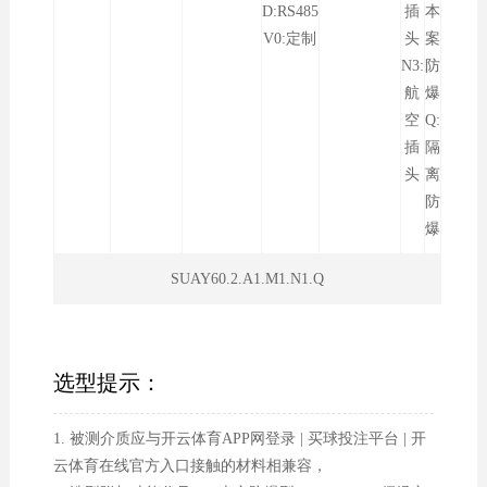
D:RS485
插
本
V0:定制
头
案
N3:
防
航
爆
空
Q:
插
隔
头
离
防
爆
SUAY60.2.A1.M1.N1.Q
选型提示：
1. 被测介质应与开云体育APP网登录 | 买球投注平台 | 开
云体育在线官方入口接触的材料相兼容，