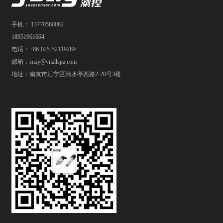
手机： 13770560082
18951961664
电话：+86-025-52119289
邮箱：suay@vitallspa.com
地址：南京市江宁区清水亭西路2-20号3楼