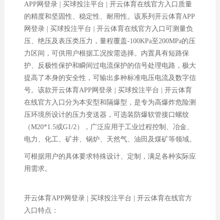
APP网登录 | 买球投注平台 | 开云体育在线官方入口质量
的精度和坚固性、稳定性、耐用性。该系列开云体育APP
网登录 | 买球投注平台 | 开云体育在线官方入口可测量负
压、绝压及表压类压力，量程覆盖-100KPa至200MPa的压
力区间，可供用户根据工况按需选择。内置具有短路保
护、反极性保护和瞬间过电流保护的信号处理电路，极大
提高了本身的安全性，可输出多种标准电压电流及数字信
号。该款开云体育APP网登录 | 买球投注平台 | 开云体育
在线官方入口分为本安型和隔爆型，是专为高爆炸危险测
压环境所设计的压力变送器，可选装防爆软管接口螺纹
（M20*1.5或G1/2），广泛应用于工业过程控制、冶金、
电力、化工、矿井、锅炉、天然气、油田及煤矿等领域。
可根据用户的具体要求特殊设计、定制，满足各种实际应
用需求。
开云体育APP网登录 | 买球投注平台 | 开云体育在线官方
入口特点：