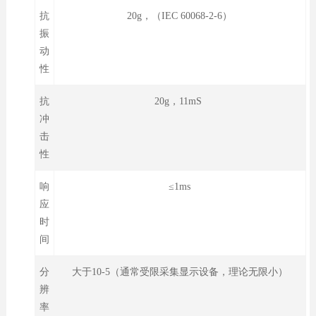
抗
20g，（IEC 60068-2-6）
振
动
性
抗
20g，11mS
冲
击
性
响
≤1ms
应
时
间
分
大于10-5（通常受限采集显示设备，理论无限小）
辨
率