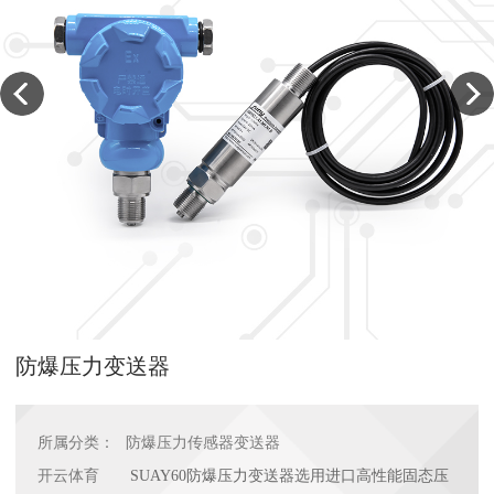
防爆压力变送器
所属分类：
防爆压力传感器变送器
开云体育
SUAY60防爆压力变送器选用进口高性能固态压