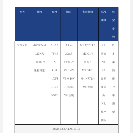
型号
量程
精度
输出
安装螺纹
电气
特
连接
定
参
数
SUAY12
-100KPa~0
5:±0.0
A1:4-
M1:M20*1.5
N1:
E:
...20KPa
75%F
20mA
M2:G1/4
直出
本
...100MPa
S
V1:0-5V
可选：
2米
案
量程可选
4:±0.
V2:1-5V
M3:G1/2
N2:
防
1%FS
V3:0-10V
M4:NPT1/4
赫斯
爆
3:±0.1
D:RS485
M0:定制
曼插
P:
5%FS
V0:定制
头
平
N3:
膜
航空
型
插头
SUAY12.4.A1.M1.N1.E