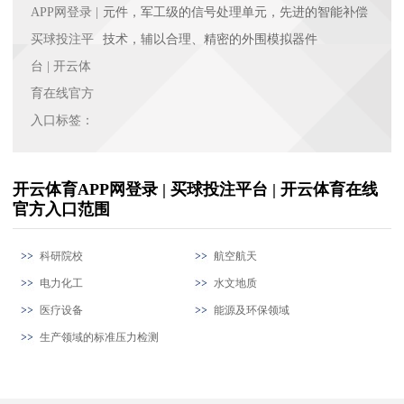
APP网登录 |
元件，军工级的信号处理单元，先进的智能补偿
买球投注平
技术，辅以合理、精密的外围模拟器件
台 | 开云体
育在线官方
入口标签：
开云体育APP网登录 | 买球投注平台 | 开云体育在线
官方入口范围
科研院校
航空航天
电力化工
水文地质
医疗设备
能源及环保领域
生产领域的标准压力检测