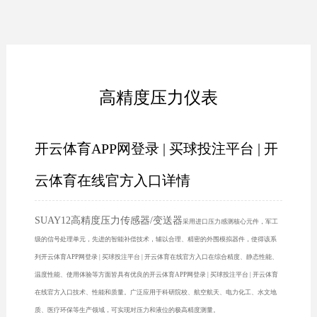
高精度压力仪表
开云体育APP网登录 | 买球投注平台 | 开
云体育在线官方入口详情
SUAY12高精度压力传感器/变送器
采用进口压力感测核心元件，军工
级的信号处理单元，先进的智能补偿技术，辅以合理、精密的外围模拟器件，使得该系
列开云体育APP网登录 | 买球投注平台 | 开云体育在线官方入口在综合精度、静态性能、
温度性能、使用体验等方面皆具有优良的开云体育APP网登录 | 买球投注平台 | 开云体育
在线官方入口技术、性能和质量。广泛应用于科研院校、航空航天、电力化工、水文地
质、医疗环保等生产领域，可实现对压力和液位的极高精度测量。