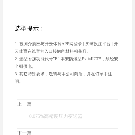
选型提示：
1. 被测介质应与开云体育APP网登录 | 买球投注平台 | 开
云体育在线官方入口接触的材料相兼容。
2. 选型附加功能代号"E” 本安防爆型Ex iaIICT5，须经安
全栅供电。
3. 其它特殊要求，敬请与本公司商洽，并在订单中注
明。
上一篇
0.075%高精度压力变送器
下一篇