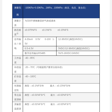
测量范
-100KPa~0-20KPa...1MPa...100MPa（表压、负压、复合压）
围
测量介
与316不锈钢兼容的气体或液体
质
静态精
±0.075%FS ±0.1%FS ±0.15%FS
①
度
信号输
4-20mA 0-5V 0-10V 1-
12-36VDC(典型24VDC)
出/供
5V
电
0.5-4.5V
5VDC/12-36VDC(典型24VDC)
数字信号输出RS485
5V/5-16VDC/24VDC
工作温
-40～85℃
度
补偿温
-20～70℃（可根据用户要求分段补偿）
度
贮存温
-40～100℃
度
长期稳
典型：±0.1%FS/年 最大：±0.15%FS/年
定性
零点温
典型：±0.01%FS/℃ 最大：±0.02%FS/℃
度漂移
灵敏度
典型：±0.01%FS/℃ 最大：±0.02%FS/℃
温度漂