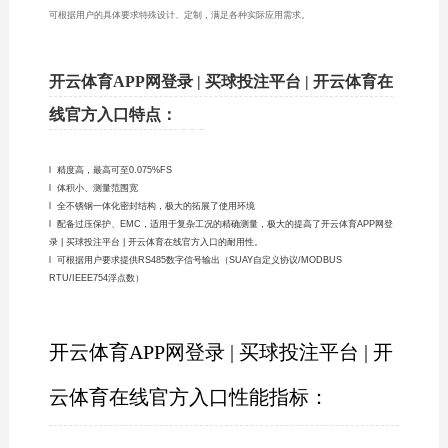
可根据用户的具体要求特殊设计、定制，满足各种实际应用需求。
开云体育APP网登录 | 买球投注平台 | 开云体育在
线官方入口特点：
l 精度高，最高可至0.075%FS
l 体积小、测量范围宽
l 全不锈钢一体化密封结构，极大的拓展了使用环境
l 配备过压保护、EMC，适用于复杂工况的精确测量，极大的提高了开云体育APP网登
录 | 买球投注平台 | 开云体育在线官方入口的耐用性。
l 可根据用户要求提供RS485数字信号输出（SUAY自定义协议/MODBUS
RTU/IEEE754浮点数）
开云体育APP网登录 | 买球投注平台 | 开
云体育在线官方入口性能指标：