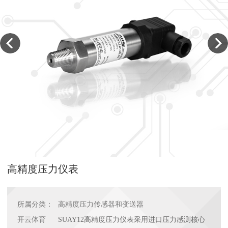
高精度压力仪表
所属分类：
高精度压力传感器和变送器
开云体育
SUAY12高精度压力仪表采用进口压力感测核心