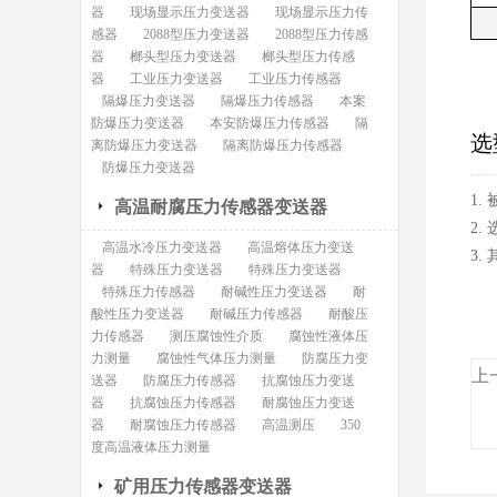
器
现场显示压力变送器
现场显示压力传
感器
2088型压力变送器
2088型压力传感
器
榔头型压力变送器
榔头型压力传感
器
工业压力变送器
工业压力传感器
隔爆压力变送器
隔爆压力传感器
本案
防爆压力变送器
本安防爆压力传感器
隔
选
离防爆压力变送器
隔离防爆压力传感器
防爆压力变送器
1.
高温耐腐压力传感器变送器
2.
高温水冷压力变送器
高温熔体压力变送
3
器
特殊压力变送器
特殊压力变送器
特殊压力传感器
耐碱性压力变送器
耐
酸性压力变送器
耐碱压力传感器
耐酸压
力传感器
测压腐蚀性介质
腐蚀性液体压
力测量
腐蚀性气体压力测量
防腐压力变
上
送器
防腐压力传感器
抗腐蚀压力变送
器
抗腐蚀压力传感器
耐腐蚀压力变送
器
耐腐蚀压力传感器
高温测压
350
度高温液体压力测量
矿用压力传感器变送器