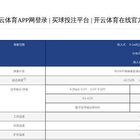
云体育APP网登录 | 买球投注平台 | 开云体育在线
测量范围
投入式 0-1mH
2
分体式
插入式
测量介质
与316不锈钢兼容
①
静态精度
±0.1%FS ±
信号输出/供电
4-20mA 0-5V 1-5V 0-10V
0.5-4.5V
数字信号输出RS485
工作温度
补偿温度
贮存温度
-