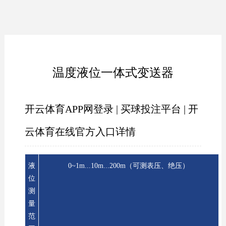
温度液位一体式变送器
开云体育APP网登录 | 买球投注平台 | 开
云体育在线官方入口详情
液
0~1m...10m...200m（可测表压、绝压）
位
测
量
范