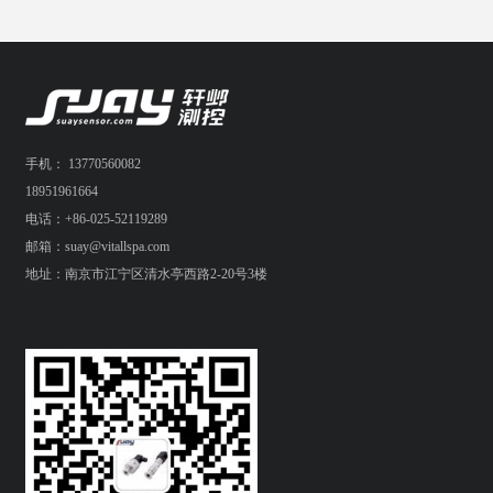
手机： 13770560082
18951961664
电话：+86-025-52119289
邮箱：suay@vitallspa.com
地址：南京市江宁区清水亭西路2-20号3楼