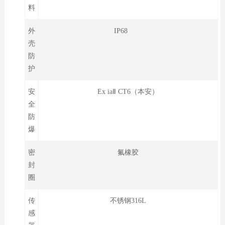
料
外
IP68
壳
防
护
安
Ex iaⅡ CT6（本安）
全
防
爆
密
氟橡胶
封
圈
传
不锈钢316L
感