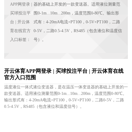
APP网登录 |
器的基础上开发的一款变送器。适用液位测量范
买球投注平
围0-1m...10m...200m，温度范围0-80℃。输出形
台 | 开云体
式有：4-20mA电流+PT100，0-5V+PT100，二路
育在线官方
0-5V，二路0.5-4.5V，RS485（包含液位和温度信
入口标签：
号）。
开云体育APP网登录 | 买球投注平台 | 开云体育在线
官方入口范围
温度液位一体式液位变送器，是在温压一体变送器的基础上开发的一
款变送器。适用液位测量范围0-1m...10m...200m，温度范围0-80℃。
输出形式有：4-20mA电流+PT100，0-5V+PT100，二路0-5V，二路
0.5-4.5V，RS485（包含液位和温度信号）。