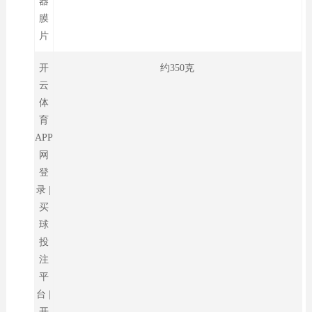
器
膜
片
开
约350克
云
体
育
APP
网
登
录 |
买
球
投
注
平
台 |
开