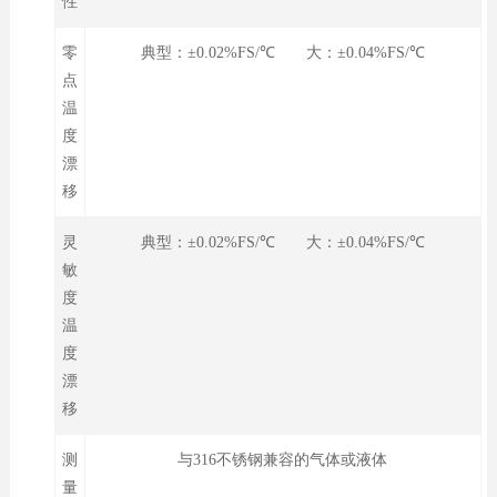
性
零
典型：±0.02%FS/℃ 大：±0.04%FS/℃
点
温
度
漂
移
灵
典型：±0.02%FS/℃ 大：±0.04%FS/℃
敏
度
温
度
漂
移
测
与316不锈钢兼容的气体或液体
量