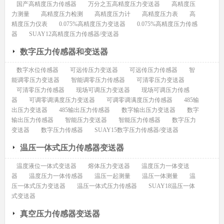
国产高精度压力传感器
万分之五高精度压力变送器
高精度压
力测量
高精度压力检测
高精度压力计
高精度压力表
高
精度压力仪表
0.075%高精度压力变送器
0.075%高精度压力传感
器
SUAY12高精度压力传感器/变送器
数字压力传感器和变送器
数字水位传感器
可远传压力变送器
可远传压力传感器
智
能调零压力变送器
智能调零压力传感器
可清零压力变送器
可清零压力传感器
现场可调压力变送器
现场可调压力传感
器
可调零调满度压力变送器
可调零调满度压力传感器
485输
出压力变送器
485输出压力传感器
数字输出压力变送器
数字
输出压力传感器
智能压力变送器
智能压力传感器
数字压力
变送器
数字压力传感器
SUAY15数字压力传感器/变送器
温压一体式压力传感器变送器
温度液位一体式变送器
熔体压力变送器
温度压力一体变送
器
温度压力一体传感器
温压一起测量
温压一体测量
温
压一体式压力变送器
温压一体式压力传感器
SUAY18温压一体
式变送器
真空压力传感器变送器