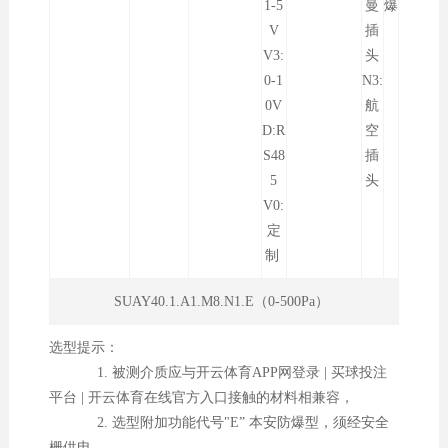
1-5
曼
爆
V
插
V3:
头
0-1
N3:
0V
航
D:R
空
S48
插
5
头
V0:
定
制
SUAY40.1.A1.M8.N1.E（0-500Pa）
选型提示：
1. 被测介质应与开云体育APP网登录 | 买球投注
平台 | 开云体育在线官方入口接触的材料相兼容，
2. 选型附加功能代号"E” 本安防爆型，须经安全
栅供电。