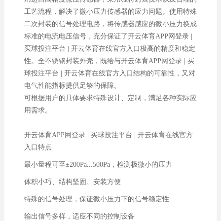
工艺流程，解决了微小压力传感器的应力问题。使用特殊
二次封装的信号处理电路，将传感器感应的微小压力换成
标准的电流电压信号，充分保证了开云体育APP网登录 |
买球投注平台 | 开云体育在线官方入口极高的精度和稳定
性。全不锈钢封装外壳，既给与开云体育APP网登录 | 买
球投注平台 | 开云体育在线官方入口结构的可靠性，又对
电气性能指标提供足够的保障。
可根据用户的具体要求特殊设计、定制，满足各种实际应
用需求。
开云体育APP网登录 | 买球投注平台 | 开云体育在线官方
入口特点
最小量程可至±200Pa...500Pa，检测极微小的压力
体积小巧、结构坚固、安装方便
特殊的信号处理，保证微小压力下的信号稳定性
输出信号多样，适应不同的控制设备