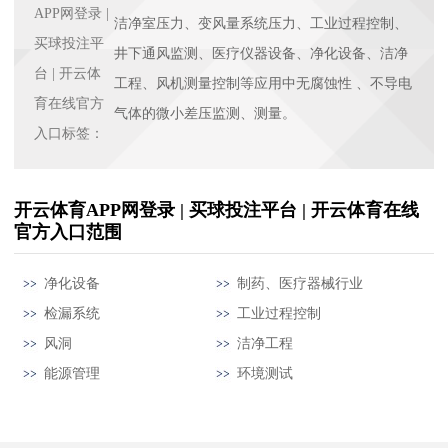
APP网登录 |
洁净室压力、变风量系统压力、工业过程控制、
买球投注平
井下通风监测、医疗仪器设备、净化设备、洁净
台 | 开云体
工程、风机测量控制等应用中无腐蚀性 、不导电
育在线官方
气体的微小差压监测、测量。
入口标签：
开云体育APP网登录 | 买球投注平台 | 开云体育在线
官方入口范围
净化设备
制药、医疗器械行业
检漏系统
工业过程控制
风洞
洁净工程
能源管理
环境测试