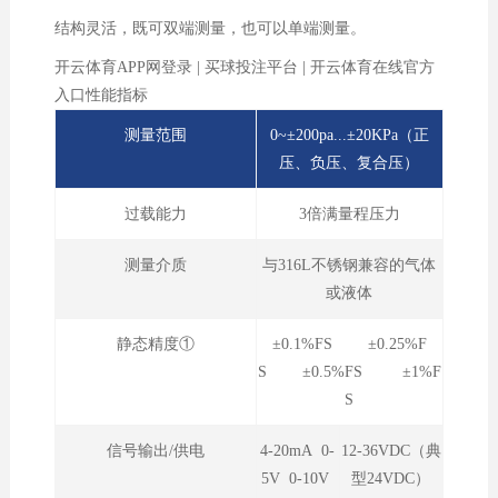
结构灵活，既可双端测量，也可以单端测量。
开云体育APP网登录 | 买球投注平台 | 开云体育在线官方
入口性能指标
测量范围
0~±200pa...±20KPa（正
压、负压、复合压）
过载能力
3倍满量程压力
测量介质
与316L不锈钢兼容的气体
或液体
静态精度①
±0.1%FS ±0.25%F
S ±0.5%FS ±1%F
S
信号输出/供电
4-20mA 0-
12-36VDC（典
5V 0-10V
型24VDC）