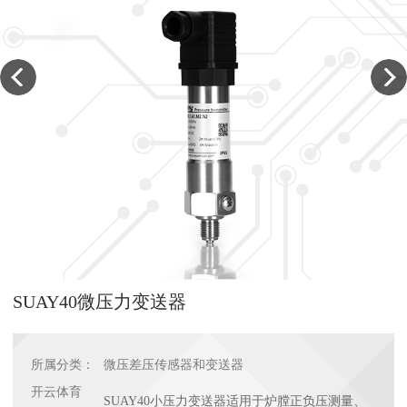
SUAY40微压力变送器
所属分类：
微压差压传感器和变送器
开云体育
SUAY40小压力变送器适用于炉膛正负压测量、