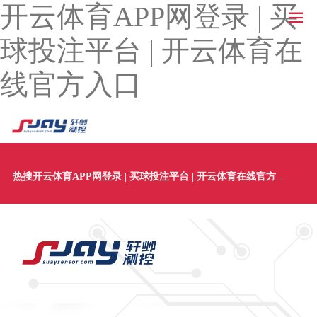
开云体育APP网登录 | 买
球投注平台 | 开云体育在
线官方入口
热搜开云体育APP网登录 | 买球投注平台 | 开云体育在线官方入口：