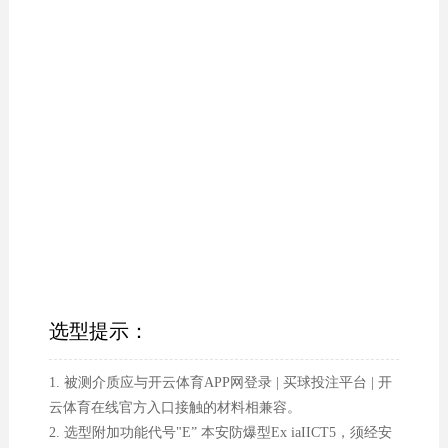
选型提示：
1. 被测介质应与开云体育APP网登录 | 买球投注平台 | 开
云体育在线官方入口接触的材料相兼容。
2. 选型附加功能代号"E” 本安防爆型Ex iaIICT5，须经安