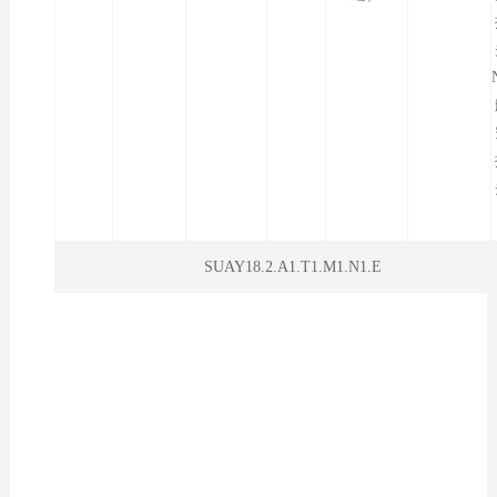
SUAY18.2.A1.T1.M1.N1.E