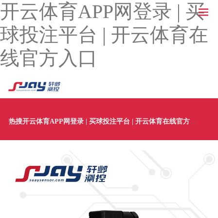
开云体育APP网登录 | 买
球投注平台 | 开云体育在
线官方入口
热搜开云体育APP网登录 | 买球投注平台 | 开云体育在线官方入口：