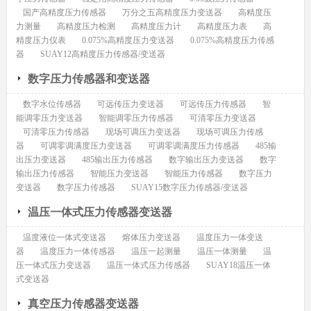
国产高精度压力传感器
万分之五高精度压力变送器
高精度压
力测量
高精度压力检测
高精度压力计
高精度压力表
高
精度压力仪表
0.075%高精度压力变送器
0.075%高精度压力传感
器
SUAY12高精度压力传感器/变送器
数字压力传感器和变送器
数字水位传感器
可远传压力变送器
可远传压力传感器
智
能调零压力变送器
智能调零压力传感器
可清零压力变送器
可清零压力传感器
现场可调压力变送器
现场可调压力传感
器
可调零调满度压力变送器
可调零调满度压力传感器
485输
出压力变送器
485输出压力传感器
数字输出压力变送器
数字
输出压力传感器
智能压力变送器
智能压力传感器
数字压力
变送器
数字压力传感器
SUAY15数字压力传感器/变送器
温压一体式压力传感器变送器
温度液位一体式变送器
熔体压力变送器
温度压力一体变送
器
温度压力一体传感器
温压一起测量
温压一体测量
温
压一体式压力变送器
温压一体式压力传感器
SUAY18温压一体
式变送器
真空压力传感器变送器