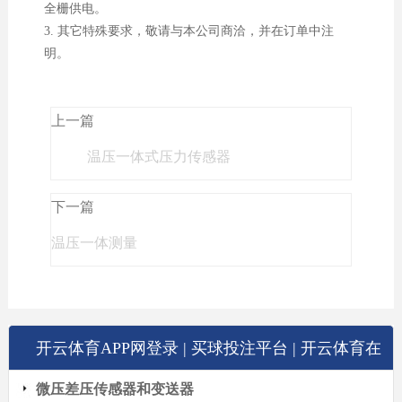
全栅供电。
3. 其它特殊要求，敬请与本公司商洽，并在订单中注
明。
上一篇
温压一体式压力传感器
下一篇
温压一体测量
开云体育APP网登录 | 买球投注平台 | 开云体育在
微压差压传感器和变送器
线官方入口展示