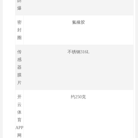
防
爆
密
氟橡胶
封
圈
传
不锈钢316L
感
器
膜
片
开
约250克
云
体
育
APP
网