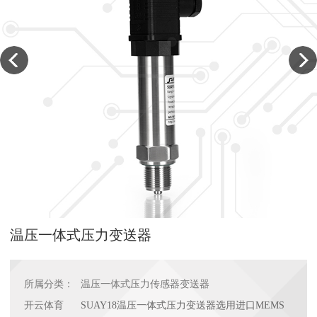
温压一体式压力变送器
所属分类：
温压一体式压力传感器变送器
开云体育
SUAY18温压一体式压力变送器选用进口MEMS