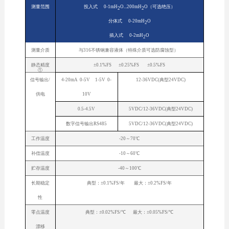
测量范围
投入式 0-1mH
O...200mH
O（可选绝压）
2
2
分体式 0-20mH
O
2
插入式 0-2mH
O
2
测量介质
与316不锈钢兼容液体（特殊介质可选防腐蚀型）
静态精度
±0.1%FS ±0.25%FS ±0.5%FS
①
信号输出/
4-20mA 0-5V 1-5V 0-
12-36VDC(典型24VDC)
供电
10V
0.5-4.5V
5VDC/12-36VDC(典型24VDC)
数字信号输出RS485
5VDC/12-36VDC(典型24VDC)
工作温度
-20～70℃
补偿温度
-10～60℃
贮存温度
-40～100℃
长期稳定
典型：±0.1%FS/年 最大：±0.2%FS/年
性
零点温度
典型：±0.02%FS/℃ 最大：±0.05%FS/℃
漂移