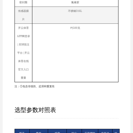
密封圈
氟橡胶
传感器膜
不锈钢316L
片
开云体育
约500克
APP网登录
| 买球投注
平台 | 开云
体育在线
官方入口
重量
注：①包含非线性、迟滞和重复性
选型参数对照表