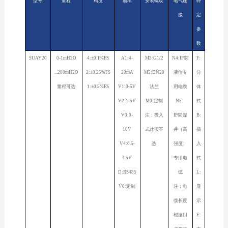
型号
量程
精度
输出
安装螺纹
电气连
特
接
定
参
数
SUAY20
0-1mH2O
4:±0.1%FS
A1:4-
M3:G1/2
N4:IP68
F:
...200mH2O
2:±0.25%FS
20mA
M5:DN20
液位专
分
量程可选
1:±0.5%FS
V1:0-5V
法兰
用电缆
体
V2:1-5V
M0:定制
N5:
式
V3:0-
注：投入
IP68深
B:
10V
式此项不
井（高
插
V4:0.5-
选
强度）
入
4.5V
专用电
式
D:RS485
缆
L:
V0:定制
注：电
显
缆长度
示
根据用
E: