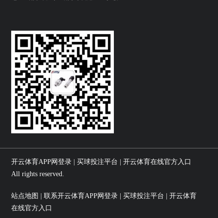
开云体育APP网登录 | 买球投注平台 | 开云体育在线官方入口
All rights reserved.
站点地图 | 联系开云体育APP网登录 | 买球投注平台 | 开云体育
在线官方入口