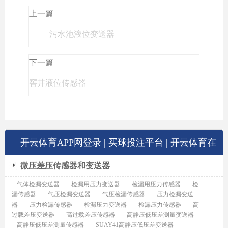
上一篇
污水池液位变送器
下一篇
窖井液位传感器
开云体育APP网登录 | 买球投注平台 | 开云体育在
微压差压传感器和变送器
线官方入口展示
气体检漏变送器
检漏用压力变送器
检漏用压力传感器
检
漏传感器
气压检漏变送器
气压检漏传感器
压力检漏变送
器
压力检漏传感器
检漏压力变送器
检漏压力传感器
高
过载差压变送器
高过载差压传感器
高静压低压差测量变送器
高静压低压差测量传感器
SUAY41高静压低压差变送器