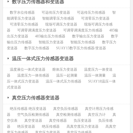
数字压力传感器和变送器
数字水位传感器
可远传压力变送器
可远传压力传感器
智
能调零压力变送器
智能调零压力传感器
可清零压力变送器
可清零压力传感器
现场可调压力变送器
现场可调压力传感
器
可调零调满度压力变送器
可调零调满度压力传感器
485输
出压力变送器
485输出压力传感器
数字输出压力变送器
数字
输出压力传感器
智能压力变送器
智能压力传感器
数字压力
变送器
数字压力传感器
SUAY15数字压力传感器/变送器
温压一体式压力传感器变送器
温度液位一体式变送器
熔体压力变送器
温度压力一体变送
器
温度压力一体传感器
温压一起测量
温压一体测量
温
压一体式压力变送器
温压一体式压力传感器
SUAY18温压一体
式变送器
真空压力传感器变送器
绝压传感器 绝压变送器
真空负压传感器
真空计用压力传感
器
空气负压检测传感器
真空检测传感器
真空压力计
真
空仪表
真空变送器
真空传感器
负压变送器
负压传感
器
绝压变送器
绝压传感器
高真空度压力变送器
高真空
度压力传感器
真空压力变送器
真空压力传感器