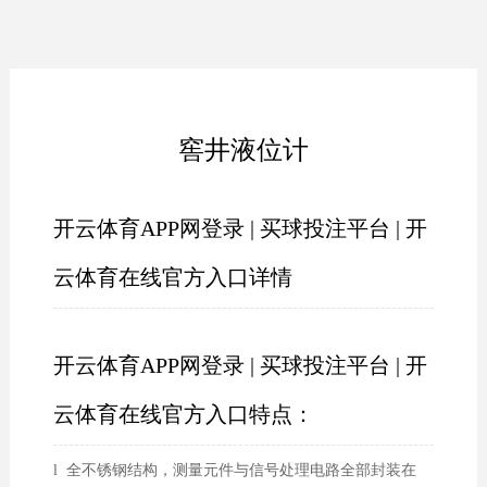
窖井液位计
开云体育APP网登录 | 买球投注平台 | 开
云体育在线官方入口详情
开云体育APP网登录 | 买球投注平台 | 开
云体育在线官方入口特点：
l 全不锈钢结构，测量元件与信号处理电路全部封装在