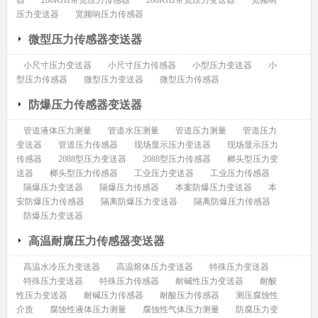
器
200KHz带宽压力传感器
200KHz带宽压力变送器
宽频响
压力变送器
宽频响压力传感器
微型压力传感器变送器
小尺寸压力变送器
小尺寸压力传感器
小型压力变送器
小
型压力传感器
微型压力变送器
微型压力传感器
防爆压力传感器变送器
管道液体压力测量
管道水压测量
管道压力测量
管道压力
变送器
管道压力传感器
现场显示压力变送器
现场显示压力
传感器
2088型压力变送器
2088型压力传感器
榔头型压力变
送器
榔头型压力传感器
工业压力变送器
工业压力传感器
隔爆压力变送器
隔爆压力传感器
本案防爆压力变送器
本
安防爆压力传感器
隔离防爆压力变送器
隔离防爆压力传感器
防爆压力变送器
高温耐腐压力传感器变送器
高温水冷压力变送器
高温熔体压力变送器
特殊压力变送器
特殊压力变送器
特殊压力传感器
耐碱性压力变送器
耐酸
性压力变送器
耐碱压力传感器
耐酸压力传感器
测压腐蚀性
介质
腐蚀性液体压力测量
腐蚀性气体压力测量
防腐压力变