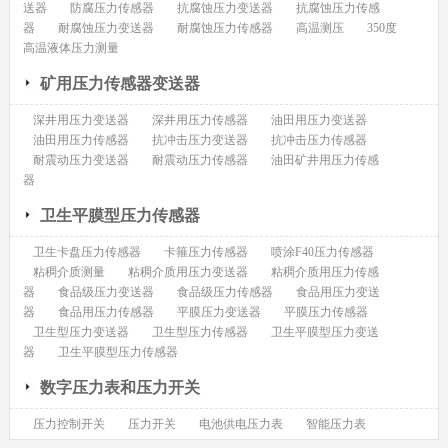
送器
防腐压力传感器
抗腐蚀压力变送器
抗腐蚀压力传感
器
耐腐蚀压力变送器
耐腐蚀压力传感器
高温测压
350度
高温液体压力测量
矿用压力传感器变送器
深井用压力变送器
深井用压力传感器
油田用压力变送器
油田用压力传感器
抗冲击压力变送器
抗冲击压力传感器
耐震动压力变送器
耐震动压力传感器
油田矿井用压力传感
器
卫生平膜型压力传感器
卫生卡盘压力传感器
卡箍压力传感器
喷涂F40压力传感器
粘稠介质测量
粘稠介质用压力变送器
粘稠介质用压力传感
器
食品级压力变送器
食品级压力传感器
食品用压力变送
器
食品用压力传感器
平膜压力变送器
平膜压力传感器
卫生型压力变送器
卫生型压力传感器
卫生平膜型压力变送
器
卫生平膜型压力传感器
数字压力表和压力开关
压力控制开关
压力开关
电池供电压力表
智能压力表