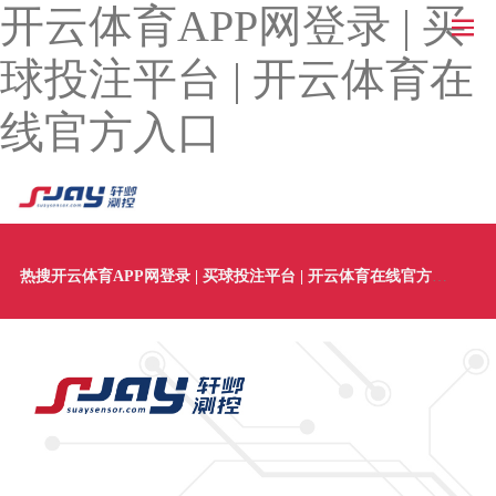
开云体育APP网登录 | 买
球投注平台 | 开云体育在
线官方入口
热搜开云体育APP网登录 | 买球投注平台 | 开云体育在线官方入口：