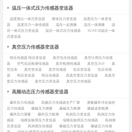
温压一体式压力传感器变送器
温度液位一体式变送器
熔体压力变送器
温度压力一体变送
器
温度压力一体传感器
温压一起测量
温压一体测量
温
压一体式压力变送器
温压一体式压力传感器
SUAY18温压一体
式变送器
真空压力传感器变送器
绝压传感器 绝压变送器
真空负压传感器
真空计用压力传感
器
空气负压检测传感器
真空检测传感器
真空压力计
真
空仪表
真空变送器
真空传感器
负压变送器
负压传感
器
绝压变送器
绝压传感器
高真空度压力变送器
高真空
度压力传感器
真空压力变送器
真空压力传感器
高频动态压力传感器变送器
爆炸压力传感器
高频压力传感器生产厂家
测量爆炸冲击波的
压力传感器
爆破压力测量
爆破压力检测
爆破波形检测
爆炸压力测量
爆炸压力检测
风洞压力变送器
风洞压力传
感器
缩模实验用压力变送器
缩模实验用压力传感器
风洞测
压变送器
风洞测压传感器
爆破压力变送器
爆破压力传感