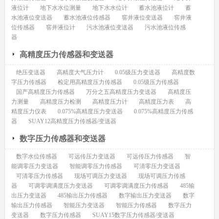
液位计
地下水水位测量
地下水水位计
蓄水池液位计
蓄
水池液位变送器
蓄水池液位传感器
窖井液位变送器
窖井液
位传感器
窖井液位计
污水池液位变送器
污水池液位传感
器
高精度压力传感器和变送器
绝压变送器
高精度大气压力计
0.05级压力变送器
高精度数
字压力传感器
检定用高精度压力传感器
0.05级压力传感器
国产高精度压力传感器
万分之五高精度压力变送器
高精度压
力测量
高精度压力检测
高精度压力计
高精度压力表
高
精度压力仪表
0.075%高精度压力变送器
0.075%高精度压力传感
器
SUAY12高精度压力传感器/变送器
数字压力传感器和变送器
数字水位传感器
可远传压力变送器
可远传压力传感器
智
能调零压力变送器
智能调零压力传感器
可清零压力变送器
可清零压力传感器
现场可调压力变送器
现场可调压力传感
器
可调零调满度压力变送器
可调零调满度压力传感器
485输
出压力变送器
485输出压力传感器
数字输出压力变送器
数字
输出压力传感器
智能压力变送器
智能压力传感器
数字压力
变送器
数字压力传感器
SUAY15数字压力传感器/变送器