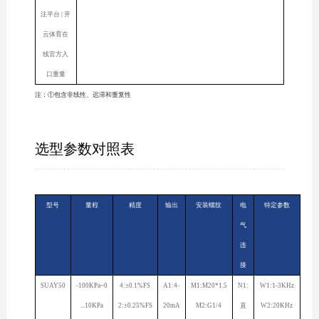
注平台 | 开
云体育在
线官方入
口重量
注：①包含非线性、迟滞和重复性
选型参数对照表
型号
量程
精度
输出
安装螺纹
电
特定参数
气
连
接
SUAY50
-100KPa~0
4:±0.1%FS
A1:4-
M1:M20*1.5
N1:
W1:1-3KHz
...10KPa
2:±0.25%FS
20mA
M2:G1/4
直
W2:20KHz