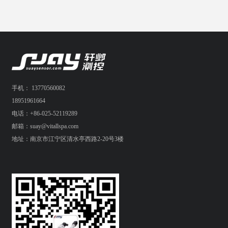
手机： 13770560082
18951961664
电话：+86-025-52119289
邮箱：suay@vitallspa.com
地址：南京市江宁区清水亭西路2-20号3楼