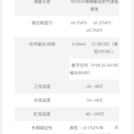
测量介质
与316不锈钢兼容的气体或
液体
静态精度①
±0.1%FS ±0.25%FS
±0.5%FS
信号输出/供电
4-20mA
12-36VDC（典
型24VDC）
数字信号
5VDC/9-24VDC
输出RS485
工作温度
-20～80℃
补偿温度
-10～60℃
贮存温度
-40～100℃
长期稳定性
典型：±0.1%FS/年 不