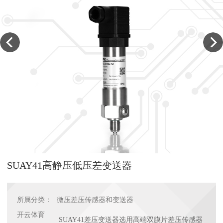
SUAY41高静压低压差变送器
所属分类：
微压差压传感器和变送器
开云体育
SUAY41差压变送器选用高端双膜片差压传感器