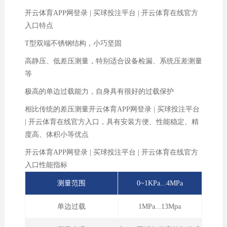
开云体育APP网登录 | 买球投注平台 | 开云体育在线官方
入口特点
T型双端不锈钢结构，小巧坚固
高静压、低差压测量，特别适合设备检漏、系统压差测量
等
极高的单边过载能力，自身具有很好的过载保护
相比传统的差压测量开云体育APP网登录 | 买球投注平台
| 开云体育在线官方入口，具有安装方便、性能稳定、精
度高、体积小等优点
开云体育APP网登录 | 买球投注平台 | 开云体育在线官方
入口性能指标
测量范围
0~1KPa...4MPa
单边过载
1MPa...13Mpa