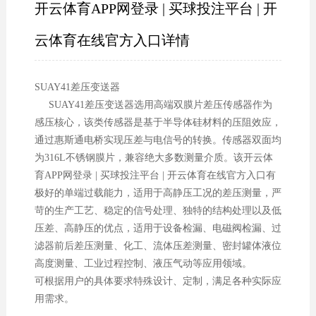
开云体育APP网登录 | 买球投注平台 | 开
云体育在线官方入口详情
SUAY41差压变送器
SUAY41差压变送器选用高端双膜片差压传感器作为
感压核心，该类传感器是基于半导体硅材料的压阻效应，
通过惠斯通电桥实现压差与电信号的转换。传感器双面均
为316L不锈钢膜片，兼容绝大多数测量介质。该开云体
育APP网登录 | 买球投注平台 | 开云体育在线官方入口有
极好的单端过载能力，适用于高静压工况的差压测量，严
苛的生产工艺、稳定的信号处理、独特的结构处理以及低
压差、高静压的优点，适用于设备检漏、电磁阀检漏、过
滤器前后差压测量、化工、流体压差测量、密封罐体液位
高度测量、工业过程控制、液压气动等应用领域。
可根据用户的具体要求特殊设计、定制，满足各种实际应
用需求。