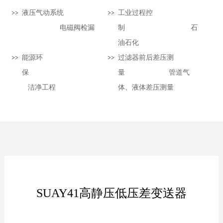
液压气动系统
工业过程控
电磁阀检漏
制 石
油石化
能源环
过滤器前后差压测
保
量 管道气
洁净工程
体、液体差压测量
SUAY41高静压低压差变送器