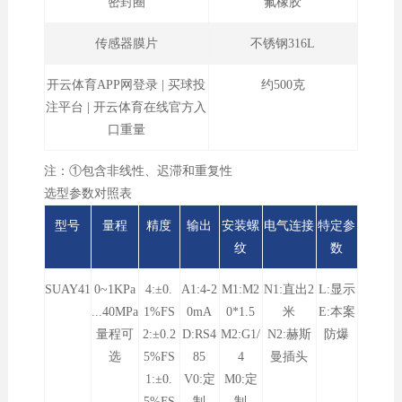
密封圈
氟橡胶
传感器膜片
不锈钢316L
开云体育APP网登录 | 买球投
约500克
注平台 | 开云体育在线官方入
口重量
注：①包含非线性、迟滞和重复性
选型参数对照表
型号
量程
精度
输出
安装螺
电气连接
特定参
纹
数
SUAY41
0~1KPa
4:±0.
A1:4-2
M1:M2
N1:直出2
L:显示
...40MPa
1%FS
0mA
0*1.5
米
E:本案
量程可
2:±0.2
D:RS4
M2:G1/
N2:赫斯
防爆
选
5%FS
85
4
曼插头
1:±0.
V0:定
M0:定
5%FS
制
制