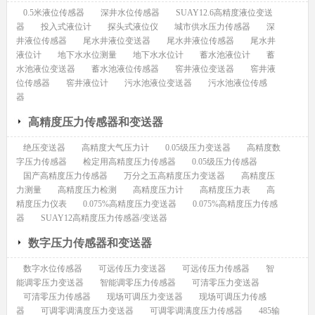
0.5米液位传感器
深井水位传感器
SUAY12.6高精度液位变送
器
投入式液位计
探头式液位仪
城市供水压力传感器
深
井液位传感器
尾水井液位变送器
尾水井液位传感器
尾水井
液位计
地下水水位测量
地下水水位计
蓄水池液位计
蓄
水池液位变送器
蓄水池液位传感器
窖井液位变送器
窖井液
位传感器
窖井液位计
污水池液位变送器
污水池液位传感
器
高精度压力传感器和变送器
绝压变送器
高精度大气压力计
0.05级压力变送器
高精度数
字压力传感器
检定用高精度压力传感器
0.05级压力传感器
国产高精度压力传感器
万分之五高精度压力变送器
高精度压
力测量
高精度压力检测
高精度压力计
高精度压力表
高
精度压力仪表
0.075%高精度压力变送器
0.075%高精度压力传感
器
SUAY12高精度压力传感器/变送器
数字压力传感器和变送器
数字水位传感器
可远传压力变送器
可远传压力传感器
智
能调零压力变送器
智能调零压力传感器
可清零压力变送器
可清零压力传感器
现场可调压力变送器
现场可调压力传感
器
可调零调满度压力变送器
可调零调满度压力传感器
485输