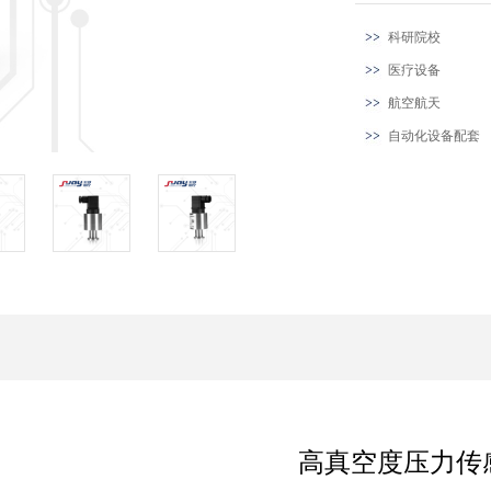
科研院校
医疗设备
航空航天
自动化设备配套
高真空度压力传