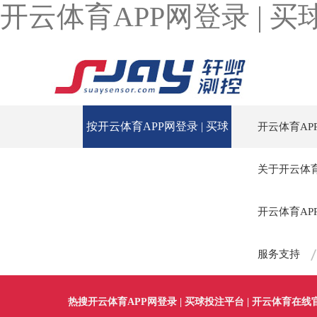
开云体育APP网登录 | 
按开云体育APP网登录 | 买球
开云体育AP
投注平台 | 开云体育在线官方
关于开云体育
入口范围分类
开云体育AP
服务支持
热搜开云体育APP网登录 | 买球投注平台 | 开云体育在