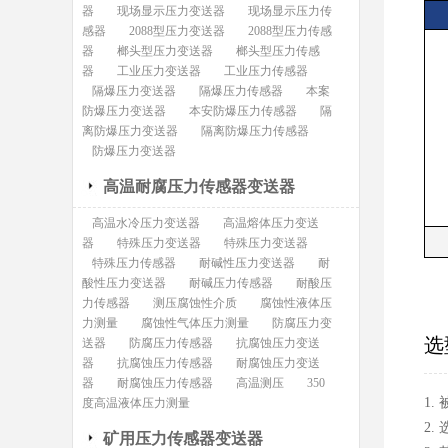
器
现场显示压力变送器
现场显示压力传
感器
2088型压力变送器
2088型压力传感
器
榔头型压力变送器
榔头型压力传感
器
工业压力变送器
工业压力传感器
隔爆压力变送器
隔爆压力传感器
本案
防爆压力变送器
本安防爆压力传感器
隔
离防爆压力变送器
隔离防爆压力传感器
防爆压力变送器
高温耐腐压力传感器变送器
高温水冷压力变送器
高温熔体压力变送
器
特殊压力变送器
特殊压力变送器
特殊压力传感器
耐碱性压力变送器
耐
酸性压力变送器
耐碱压力传感器
耐酸压
力传感器
测压腐蚀性介质
腐蚀性液体压
力测量
腐蚀性气体压力测量
防腐压力变
选
送器
防腐压力传感器
抗腐蚀压力变送
器
抗腐蚀压力传感器
耐腐蚀压力变送
器
耐腐蚀压力传感器
高温测压
350
1.
度高温液体压力测量
2.
矿用压力传感器变送器