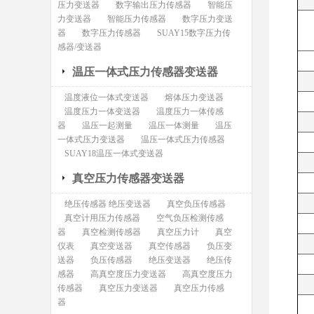
压力变送器
数字输出压力传感器
智能压
力变送器
智能压力传感器
数字压力变送
器
数字压力传感器
SUAY15数字压力传
感器/变送器
温压一体式压力传感器变送器
温度液位一体式变送器
熔体压力变送器
温度压力一体变送器
温度压力一体传感
器
温压一起测量
温压一体测量
温压
一体式压力变送器
温压一体式压力传感器
SUAY18温压一体式变送器
真空压力传感器变送器
绝压传感器 绝压变送器
真空负压传感器
真空计用压力传感器
空气负压检测传感
器
真空检测传感器
真空压力计
真空
仪表
真空变送器
真空传感器
负压变
送器
负压传感器
绝压变送器
绝压传
感器
高真空度压力变送器
高真空度压力
传感器
真空压力变送器
真空压力传感
器