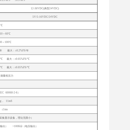
0.25%FS ±0.5%FS
12-36VDC(典型24VDC)
5V/5-16VDC/24VDC
0～85℃
-10～60℃
40～100℃
/年 最大：±0.2%FS/年
S/℃ 最大：±0.05%FS/℃
S/℃ 最大：±0.05%FS/℃
倍满量程压力
（P:10-90%FS）
IEC 60068-2-6）
0g， 11mS
≤1ms
限采集显示设备，理论无限小）
（电流输出） >100KΩ（电压输出）