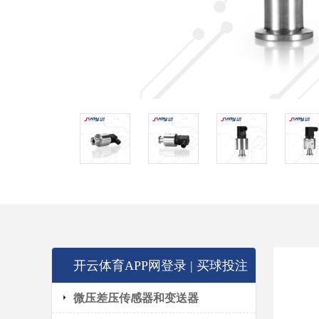
开云体育APP网登录 | 买球投注
微压差压传感器和变送器
平台 | 开云体育在线官方入口展示