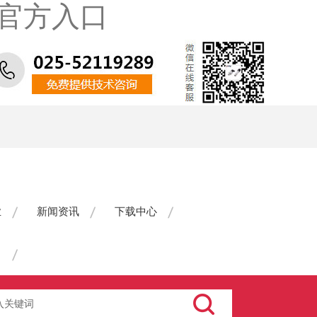
线官方入口
业
新闻资讯
下载中心
口
液位压力传感器