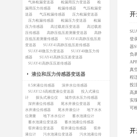
气体检漏变送器
检漏用压力变送器
检
漏用压力传感器
检漏传感器
气压检漏变
开
送器
气压检漏传感器
压力检漏变送器
压力检漏传感器
检漏压力变送器
检漏
压力传感器
高过载差压变送器
高过载差
S
压传感器
高静压低压差测量变送器
高静
压低压差测量传感器
SUAY41高静压低压差
登录
变送器
SUAY41高静压低压差传感器
器S
SUAY40微压力变送器
SUAY40微压力传
负
感器
SUAY41高静压压差变送器
AP
SUAY41高静压压差传感器
真
液位和压力传感器变送器
程迁
投
0.5米液位传感器
深井水位传感器
SUAY12.6高精度液位变送器
投入式液位
高
计
探头式液位仪
城市供水压力传感器
实
深井液位传感器
尾水井液位变送器
尾
可
水井液位传感器
尾水井液位计
地下水水
位测量
地下水水位计
蓄水池液位计
蓄水池液位变送器
蓄水池液位传感器
窖井液位变送器
窖井液位传感器
窖井
开
液位计
污水池液位变送器
污水池液位传