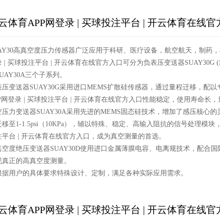
云体育APP网登录 | 买球投注平台 | 开云体育在线
UAY30高真空度压力传感器广泛应用于科研、医疗设备，航空航天，制药
 | 买球投注平台 | 开云体育在线官方入口可分为负表压变送器SUAY30G
UAY30A三个子系列。
表压变送器SUAY30G采用进口MEMS扩散硅传感器，通过量程迁移，
P网登录 | 买球投注平台 | 开云体育在线官方入口性能稳定，使用寿命长，量
空压力变送器SUAY30A采用先进的MEMS固态硅技术，增加了感压核
移至1-1.5psi（10KPa），辅以特殊、稳定、高输入阻抗的信号处理模
注平台 | 开云体育在线官方入口，成为真空测量的首选。
真空度绝压变送器SUAY30D使用进口金属薄膜电容、电离规技术，配合国
现真正的高真空度测量。
根据用户的具体要求特殊设计、定制，满足各种实际应用需求。
云体育APP网登录 | 买球投注平台 | 开云体育在线