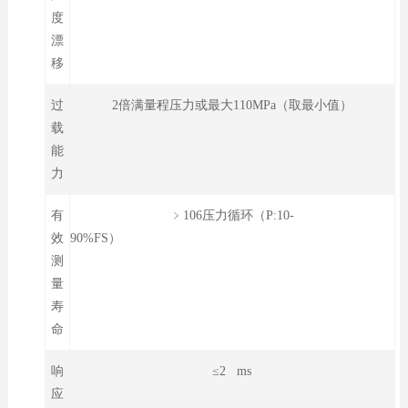
度
漂
移
过
2倍满量程压力或最大110MPa（取最小值）
载
能
力
有
﹥106压力循环（P:10-
效
90%FS）
测
量
寿
命
响
≤2 ms
应