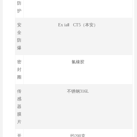
防
护
安
Ex iaⅡ CT5（本安）
全
防
爆
密
氟橡胶
封
圈
传
不锈钢316L
感
器
膜
片
开
约200克