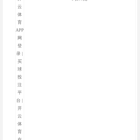
云
体
育
APP
网
登
录 |
买
球
投
注
平
台 |
开
云
体
育
在