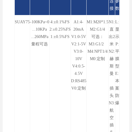
连
参
接
数
SUAY75
-100KPa~0
4:±0.1%FS
A1:4-
M1:M20*1.5
N1:
L:
...10KPa
2:±0.25%FS
20mA
M2:G1/4
直
显
...260MPa
1:±0.5%FS
V1:0-5V
可选：
出2
示
量程可选
V2:1-5V
M3:G1/2
米
P:
V3:0-
M4:NPT1/4
N2:
平
10V
M0:定制
赫
膜
V4:0.5-
斯
型
4.5V
曼
E:
D:RS485
本
V0:定制
插
案
头
防
N3:
爆
航
空
插