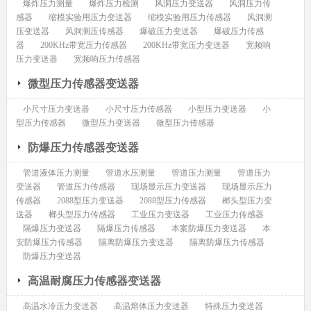
爆炸压力测量
爆炸压力检测
风洞压力变送器
风洞压力传
感器
缩模实验用压力变送器
缩模实验用压力传感器
风洞测
压变送器
风洞测压传感器
爆破压力变送器
爆破压力传感
器
200KHz带宽压力传感器
200KHz带宽压力变送器
宽频响
压力变送器
宽频响压力传感器
微型压力传感器变送器
小尺寸压力变送器
小尺寸压力传感器
小型压力变送器
小
型压力传感器
微型压力变送器
微型压力传感器
防爆压力传感器变送器
管道液体压力测量
管道水压测量
管道压力测量
管道压力
变送器
管道压力传感器
现场显示压力变送器
现场显示压力
传感器
2088型压力变送器
2088型压力传感器
榔头型压力变
送器
榔头型压力传感器
工业压力变送器
工业压力传感器
隔爆压力变送器
隔爆压力传感器
本案防爆压力变送器
本
安防爆压力传感器
隔离防爆压力变送器
隔离防爆压力传感器
防爆压力变送器
高温耐腐压力传感器变送器
高温水冷压力变送器
高温熔体压力变送器
特殊压力变送器