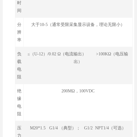
时
间
分
大于10-5（通常受限采集显示设备，理论无限小）
辨
率
负
≤（U-12）/0.02 Ω（电流输出） >100KΩ（电压输
载
出）
电
阻
绝
200MΩ，100VDC
缘
电
阻
压
M20*1.5 G1/4 （典型）； G1/2 NPT1/4（可选）
力