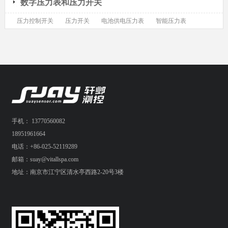
数字压力表和压力开关
压力控制开关
压力开关
电池供电压力表
智能压力表
手机： 13770560082
18951961664
电话：+86-025-52119289
邮箱：suay@vitallspa.com
地址：南京市江宁区清水亭西路2-20号3楼