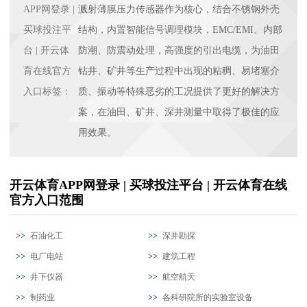
APP网登录 |
溅射薄膜压力传感器作为核心，结合不锈钢外壳
买球投注平
结构，内置智能信号调理模块，EMC/EMI、内部
台 | 开云体
防潮、防震动处理，高强度的引出电缆，为油田
育在线官方
钻井、矿井等生产过程中出现的粘稠、易堵塞介
入口标签：
质、振动等特殊恶劣的工况提供了更好的解决方
案，在油田、矿井、深井测量中取得了极佳的应
用效果。
开云体育APP网登录 | 买球投注平台 | 开云体育在线
官方入口范围
石油化工
深井勘探
电厂电站
建筑工程
井下仪器
航空航天
制药业
各科研院所的实验室设备