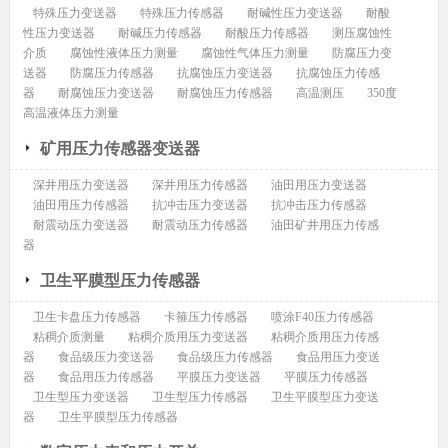
特殊压力变送器
特殊压力传感器
耐碱性压力变送器
耐酸
性压力变送器
耐碱压力传感器
耐酸压力传感器
测压腐蚀性
介质
腐蚀性液体压力测量
腐蚀性气体压力测量
防腐压力变
送器
防腐压力传感器
抗腐蚀压力变送器
抗腐蚀压力传感
器
耐腐蚀压力变送器
耐腐蚀压力传感器
高温测压
350度
高温液体压力测量
矿用压力传感器变送器
深井用压力变送器
深井用压力传感器
油田用压力变送器
油田用压力传感器
抗冲击压力变送器
抗冲击压力传感器
耐震动压力变送器
耐震动压力传感器
油田矿井用压力传感
器
卫生平膜型压力传感器
卫生卡盘压力传感器
卡箍压力传感器
喷涂F40压力传感器
粘稠介质测量
粘稠介质用压力变送器
粘稠介质用压力传感
器
食品级压力变送器
食品级压力传感器
食品用压力变送
器
食品用压力传感器
平膜压力变送器
平膜压力传感器
卫生型压力变送器
卫生型压力传感器
卫生平膜型压力变送
器
卫生平膜型压力传感器