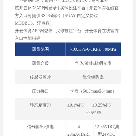
全不锈钢结构，适用不同工况环境要求，高可靠性
该开云体育APP网登录 | 买球投注平台 | 开云体育在线官
方入口可提供RS485输出（SUAY 自定义协议、
MODBUS、浮点数）
开云体育APP网登录 | 买球投注平台 | 开云体育在线官方
入口性能指标
测量范围
-100KPa-0-1KPa...40MPa
测量介质
气体/液体/粘稠介质
传感器膜片
氧化铝陶瓷
压力接口
卡盘（50.5mm或64mm）
静态精度①
±0.1%FS ±0.25%FS
±0.5%FS
信号输出/供电
4-
12-36VDC(典
20mA/HART
型24VDC)