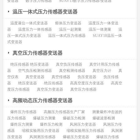
变送器
数字压力传感器
SUAY15数字压力传感器/变送器
温压一体式压力传感器变送器
温度液位一体式变送器
熔体压力变送器
温度压力一体变送
器
温度压力一体传感器
温压一起测量
温压一体测量
温
压一体式压力变送器
温压一体式压力传感器
SUAY18温压一体
式变送器
真空压力传感器变送器
绝压传感器 绝压变送器
真空负压传感器
真空计用压力传感
器
空气负压检测传感器
真空检测传感器
真空压力计
真
空仪表
真空变送器
真空传感器
负压变送器
负压传感
器
绝压变送器
绝压传感器
高真空度压力变送器
高真空
度压力传感器
真空压力变送器
真空压力传感器
高频动态压力传感器变送器
爆炸压力传感器
高频压力传感器生产厂家
测量爆炸冲击波的
压力传感器
爆破压力测量
爆破压力检测
爆破波形检测
爆炸压力测量
爆炸压力检测
风洞压力变送器
风洞压力传
感器
缩模实验用压力变送器
缩模实验用压力传感器
风洞测
压变送器
风洞测压传感器
爆破压力变送器
爆破压力传感