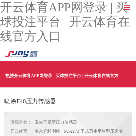
开云体育APP网登录 | 买
球投注平台 | 开云体育在
线官方入口
热搜开云体育APP网登录 | 买球投注平台 | 开云体育在线官方入口：
喷涂F40压力传感器
所属分类：
卫生平膜型压力传感器
开云体育
南京轩邺测控 SUAY73 干式卫生平膜型压力变