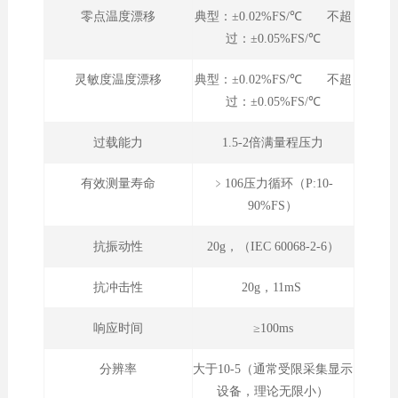
零点温度漂移
典型：±0.02%FS/℃ 不超
过：±0.05%FS/℃
灵敏度温度漂移
典型：±0.02%FS/℃ 不超
过：±0.05%FS/℃
过载能力
1.5-2倍满量程压力
有效测量寿命
﹥106压力循环（P:10-
90%FS）
抗振动性
20g，（IEC 60068-2-6）
抗冲击性
20g，11mS
响应时间
≥100ms
分辨率
大于10-5（通常受限采集显示
设备，理论无限小）