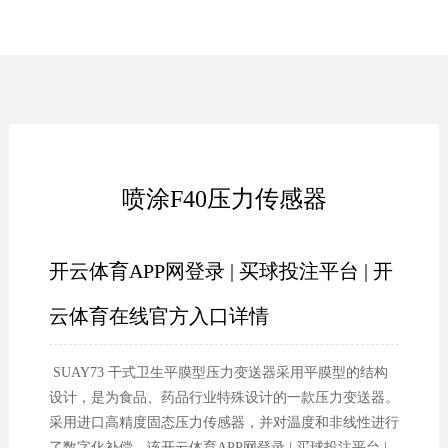
喷涂F40压力传感器
开云体育APP网登录 | 买球投注平台 | 开
云体育在线官方入口详情
SUAY73 干式卫生平膜型压力变送器采用平膜型的结构
设计，是为食品、药品行业特殊设计的一款压力变送器。
采用进口高精度固态压力传感器，并对温度和非线性进行
了数字化补偿。该开云体育APP网登录 | 买球投注平台 |