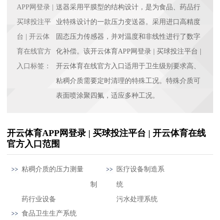
APP网登录 |
送器采用平膜型的结构设计，是为食品、药品行
买球投注平
业特殊设计的一款压力变送器。采用进口高精度
台 | 开云体
固态压力传感器，并对温度和非线性进行了数字
育在线官方
化补偿。该开云体育APP网登录 | 买球投注平台 |
入口标签：
开云体育在线官方入口适用于卫生级别要求高、
粘稠介质需要定时清理的特殊工况。特殊介质可
表面喷涂聚四氟，适应多种工况。
开云体育APP网登录 | 买球投注平台 | 开云体育在线
官方入口范围
粘稠介质的压力测量
医疗设备制造系
制
统
药行业设备
污水处理系统
食品卫生生产系统