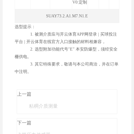
V0:定制
SUAY73.2.A1.M7.N1.E
选型提示：
1. 被测介质应与开云体育APP网登录 | 买球投注
平台 | 开云体育在线官方入口接触的材料相兼容，
2. 选型附加功能代号"E” 本安防爆型，须经安全
栅供电。
3. 其它特殊要求，敬请与本公司商洽，并在订单
中注明。
上一篇
粘稠介质测量
下一篇