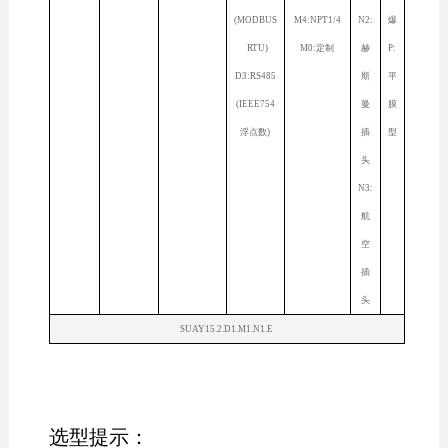
(MODBUS
M4:NPT1/4
N2:
爆
RTU)
M0:定制
赫
P:
D3:RS485
斯
平
(IEEE754
曼
膜
浮点数)
插
型
头
N3:
航
空
插
头
SUAY15.2.D1.M1.N1.E
选型提示：