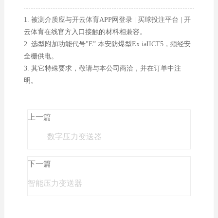
1. 被测介质应与开云体育APP网登录 | 买球投注平台 | 开
云体育在线官方入口接触的材料相兼容。
2. 选型附加功能代号"E” 本安防爆型Ex iaIICT5，须经安
全栅供电。
3. 其它特殊要求，敬请与本公司商洽，并在订单中注
明。
上一篇
数字压力变送器
下一篇
智能压力变送器