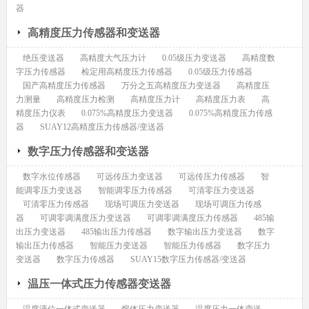
器
高精度压力传感器和变送器
绝压变送器
高精度大气压力计
0.05级压力变送器
高精度数
字压力传感器
检定用高精度压力传感器
0.05级压力传感器
国产高精度压力传感器
万分之五高精度压力变送器
高精度压
力测量
高精度压力检测
高精度压力计
高精度压力表
高
精度压力仪表
0.075%高精度压力变送器
0.075%高精度压力传感
器
SUAY12高精度压力传感器/变送器
数字压力传感器和变送器
数字水位传感器
可远传压力变送器
可远传压力传感器
智
能调零压力变送器
智能调零压力传感器
可清零压力变送器
可清零压力传感器
现场可调压力变送器
现场可调压力传感
器
可调零调满度压力变送器
可调零调满度压力传感器
485输
出压力变送器
485输出压力传感器
数字输出压力变送器
数字
输出压力传感器
智能压力变送器
智能压力传感器
数字压力
变送器
数字压力传感器
SUAY15数字压力传感器/变送器
温压一体式压力传感器变送器