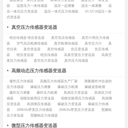
温度液位一体式变送器
熔体压力变送器
温度压力一体变送
器
温度压力一体传感器
温压一起测量
温压一体测量
温
压一体式压力变送器
温压一体式压力传感器
SUAY18温压一体
式变送器
真空压力传感器变送器
绝压传感器 绝压变送器
真空负压传感器
真空计用压力传感
器
空气负压检测传感器
真空检测传感器
真空压力计
真
空仪表
真空变送器
真空传感器
负压变送器
负压传感
器
绝压变送器
绝压传感器
高真空度压力变送器
高真空
度压力传感器
真空压力变送器
真空压力传感器
高频动态压力传感器变送器
爆炸压力传感器
高频压力传感器生产厂家
测量爆炸冲击波的
压力传感器
爆破压力测量
爆破压力检测
爆破波形检测
爆炸压力测量
爆炸压力检测
风洞压力变送器
风洞压力传
感器
缩模实验用压力变送器
缩模实验用压力传感器
风洞测
压变送器
风洞测压传感器
爆破压力变送器
爆破压力传感
器
200KHz带宽压力传感器
200KHz带宽压力变送器
宽频响
压力变送器
宽频响压力传感器
微型压力传感器变送器