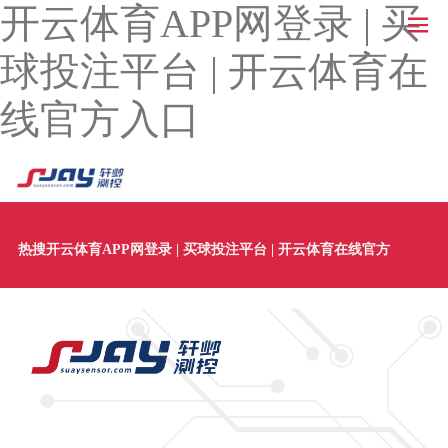
开云体育APP网登录 | 买
球投注平台 | 开云体育在
线官方入口
热搜开云体育APP网登录 | 买球投注平台 | 开云体育在线官方入口：