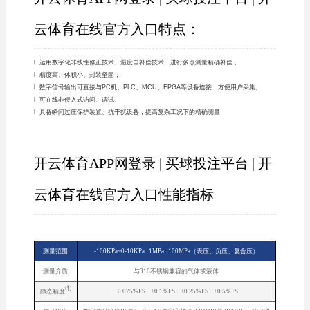
云体育在线官方入口特点：
l 运用数字化非线性修正技术、温度自补偿技术，进行多点测量精确补偿，
l 精度高、体积小、封装坚固，
l 数字信号输出可直接与PC机、PLC、MCU、FPGA等设备连接，方便用户采集。
l 可在线非侵入式访问、调试
l 具备瞬间过压保护装置、抗干扰设备，提高复杂工况下的精确测量
开云体育APP网登录 | 买球投注平台 | 开
云体育在线官方入口性能指标
测量范围
-100KPa~0-10KPa...1MPa...100MPa（表压、负压、复合压）
测量介质
与316不锈钢兼容的气体或液体
①
静态精度
±0.075%FS ±0.1%FS ±0.25%FS ±0.5%FS