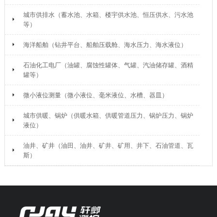
城市供排水（蓄水池、水箱、楼宇供水池、恒压供水、污水池
等）
海洋船舶（钻井平台、船舶压载舱、海水压力、海水液位）
石油化工电厂（油罐、腐蚀性罐体、气罐、汽油储存罐、酒精
罐等）
微小液位测量（微小液位、毫米液位、水槽、器皿）
城市供暖、锅炉（供暖水箱、供暖管道压力、锅炉压力、锅炉
液位）
油井、矿井（油田、油井、矿井、矿用、井下、石油管道、瓦
斯）