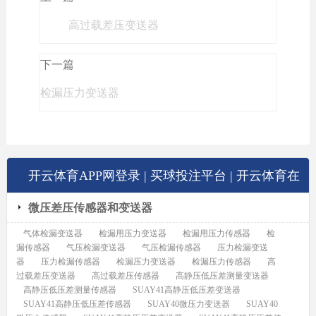
高过载差压变送器
下一篇
检漏压力变送器
开云体育APP网登录 | 买球投注平台 | 开云体育在
微压差压传感器和变送器
线官方入口展示
气体检漏变送器
检漏用压力变送器
检漏用压力传感器
检
漏传感器
气压检漏变送器
气压检漏传感器
压力检漏变送
器
压力检漏传感器
检漏压力变送器
检漏压力传感器
高
过载差压变送器
高过载差压传感器
高静压低压差测量变送器
高静压低压差测量传感器
SUAY41高静压低压差变送器
SUAY41高静压低压差传感器
SUAY40微压力变送器
SUAY40