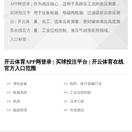
APP网登录 |
作为感压核心，适用于高静压工况的差压测量，
买球投注平
用于设备检漏、电磁阀检漏、过滤器前后差压测
台 | 开云体
量、化工、流体压差测量、密封罐体液位高度测
育在线官方
量、工业过程控制、液压气动等应用领域。
入口标签：
开云体育APP网登录 | 买球投注平台 | 开云体育在线
官方入口范围
净化设备
制药、医疗器械行业
检漏系统
工业过程控制
风洞
洁净工程
能源管理
环境测试