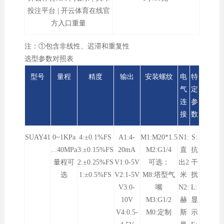
投注平台 | 开云体育在线官
方入口重量
注：①包含非线性、迟滞和重复性
选型参数对照表
型号
量程
精度
输出
安装螺纹
电
特
气
定
连
参
接
数
SUAY41
0~1KPa
4:±0.1%FS
A1:4-
M1:M20*1.5
N1:
S:
...40MPa
3:±0.15%FS
20mA
M2:G1/4
直
抗
量程可
2:±0.25%FS
V1:0-5V
可选：
出2
干
选
1:±0.5%FS
V2:1-5V
M8:塔型气
米
扰
V3:0-
嘴
N2:
L:
10V
M3:G1/2
赫
显
V4:0.5-
M0:定制
斯
示