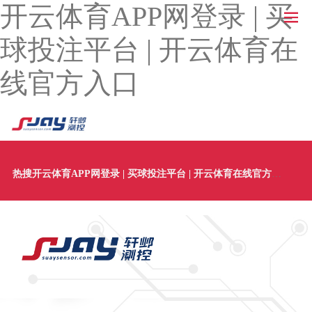
开云体育APP网登录 | 买
球投注平台 | 开云体育在
线官方入口
热搜开云体育APP网登录 | 买球投注平台 | 开云体育在线官方入口：