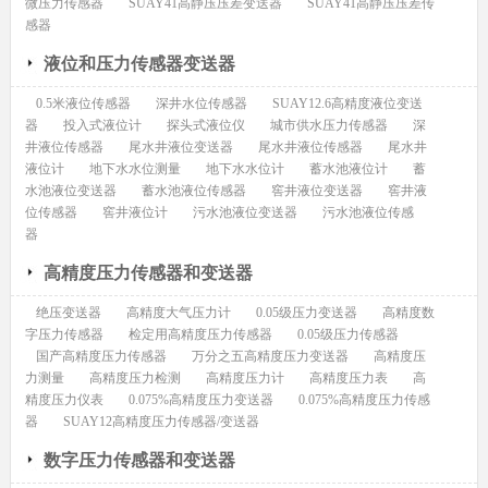
微压力传感器
SUAY41高静压压差变送器
SUAY41高静压压差传
感器
液位和压力传感器变送器
0.5米液位传感器
深井水位传感器
SUAY12.6高精度液位变送
器
投入式液位计
探头式液位仪
城市供水压力传感器
深
井液位传感器
尾水井液位变送器
尾水井液位传感器
尾水井
液位计
地下水水位测量
地下水水位计
蓄水池液位计
蓄
水池液位变送器
蓄水池液位传感器
窖井液位变送器
窖井液
位传感器
窖井液位计
污水池液位变送器
污水池液位传感
器
高精度压力传感器和变送器
绝压变送器
高精度大气压力计
0.05级压力变送器
高精度数
字压力传感器
检定用高精度压力传感器
0.05级压力传感器
国产高精度压力传感器
万分之五高精度压力变送器
高精度压
力测量
高精度压力检测
高精度压力计
高精度压力表
高
精度压力仪表
0.075%高精度压力变送器
0.075%高精度压力传感
器
SUAY12高精度压力传感器/变送器
数字压力传感器和变送器