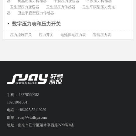
器
食品用压力传感器
平膜压力变送器
平膜压力传感器
卫生型压力变送器
卫生型压力传感器
卫生平膜型压力变送
器
卫生平膜型压力传感器
数字压力表和压力开关
压力控制开关
压力开关
电池供电压力表
智能压力表
手机： 13770560082
18951961664
电话：+86-025-52119289
邮箱：suay@vitallspa.com
地址：南京市江宁区清水亭西路2-20号3楼