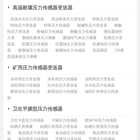
高温耐腐压力传感器变送器
高温水冷压力变送器
高温熔体压力变送器
特殊压力变送器
特殊压力变送器
特殊压力传感器
耐碱性压力变送器
耐酸
性压力变送器
耐碱压力传感器
耐酸压力传感器
测压腐蚀性
介质
腐蚀性液体压力测量
腐蚀性气体压力测量
防腐压力变
送器
防腐压力传感器
抗腐蚀压力变送器
抗腐蚀压力传感
器
耐腐蚀压力变送器
耐腐蚀压力传感器
高温测压
350度
高温液体压力测量
矿用压力传感器变送器
深井用压力变送器
深井用压力传感器
油田用压力变送器
油田用压力传感器
抗冲击压力变送器
抗冲击压力传感器
耐震动压力变送器
耐震动压力传感器
油田矿井用压力传感
器
卫生平膜型压力传感器
卫生卡盘压力传感器
卡箍压力传感器
喷涂F40压力传感器
粘稠介质测量
粘稠介质用压力变送器
粘稠介质用压力传感
器
食品级压力变送器
食品级压力传感器
食品用压力变送
器
食品用压力传感器
平膜压力变送器
平膜压力传感器