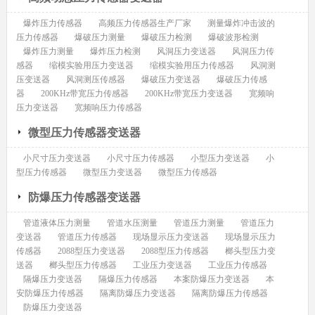
爆炸压力传感器
高频压力传感器生产厂家
测量爆炸冲击波的
压力传感器
爆破压力测量
爆破压力检测
爆破波形检测
爆炸压力测量
爆炸压力检测
风洞压力变送器
风洞压力传
感器
缩模实验用压力变送器
缩模实验用压力传感器
风洞测
压变送器
风洞测压传感器
爆破压力变送器
爆破压力传感
器
200KHz带宽压力传感器
200KHz带宽压力变送器
宽频响
压力变送器
宽频响压力传感器
微型压力传感器变送器
小尺寸压力变送器
小尺寸压力传感器
小型压力变送器
小
型压力传感器
微型压力变送器
微型压力传感器
防爆压力传感器变送器
管道液体压力测量
管道水压测量
管道压力测量
管道压力
变送器
管道压力传感器
现场显示压力变送器
现场显示压力
传感器
2088型压力变送器
2088型压力传感器
榔头型压力变
送器
榔头型压力传感器
工业压力变送器
工业压力传感器
隔爆压力变送器
隔爆压力传感器
本案防爆压力变送器
本
安防爆压力传感器
隔离防爆压力变送器
隔离防爆压力传感器
防爆压力变送器