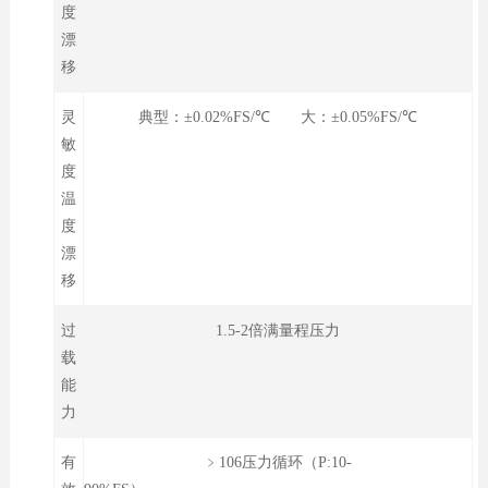
度
漂
移
灵
典型：±0.02%FS/℃ 大：±0.05%FS/℃
敏
度
温
度
漂
移
过
1.5-2倍满量程压力
载
能
力
有
﹥106压力循环（P:10-