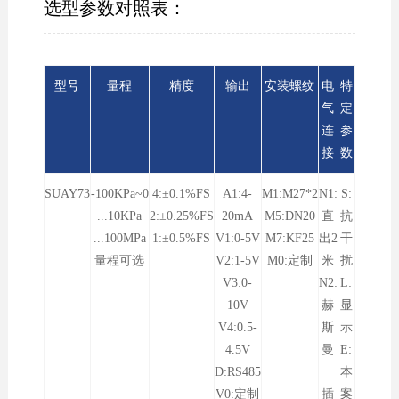
选型参数对照表：
型号
量程
精度
输出
安装螺纹
电
特
气
定
连
参
接
数
SUAY73
-100KPa~0
4:±0.1%FS
A1:4-
M1:M27*2
N1:
S:
...10KPa
2:±0.25%FS
20mA
M5:DN20
直
抗
...100MPa
1:±0.5%FS
V1:0-5V
M7:KF25
出2
干
量程可选
V2:1-5V
M0:定制
米
扰
V3:0-
N2:
L:
10V
赫
显
V4:0.5-
斯
示
4.5V
曼
E:
D:RS485
本
V0:定制
插
案