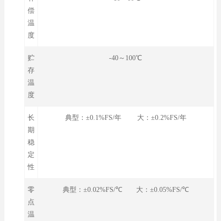
偿
温
度
贮
-40～100℃
存
温
度
长
典型：±0.1%FS/年 大：±0.2%FS/年
期
稳
定
性
零
典型：±0.02%FS/℃ 大：±0.05%FS/℃
点
温