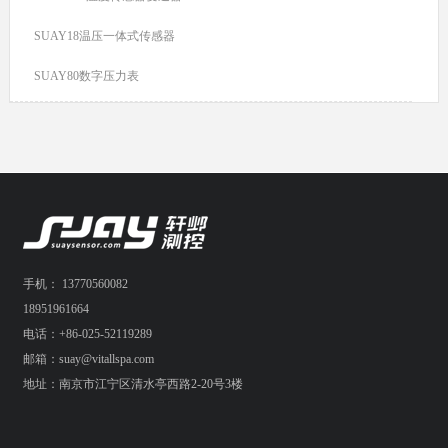
SUAY18温压一体式传感器
SUAY80数字压力表
手机： 13770560082
18951961664
电话：+86-025-52119289
邮箱：suay@vitallspa.com
地址：南京市江宁区清水亭西路2-20号3楼