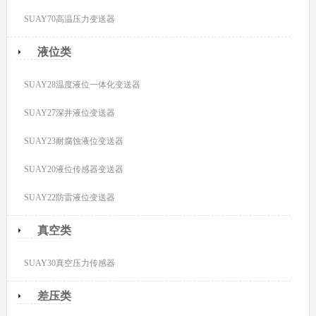
SUAY70高温压力变送器
液位类
SUAY28温度液位一体化变送器
SUAY27深井液位变送器
SUAY23耐腐蚀液位变送器
SUAY20液位传感器变送器
SUAY22防雷液位变送器
真空类
SUAY30真空压力传感器
差压类