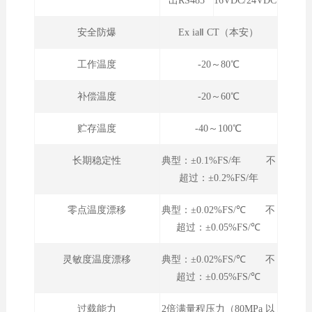
出RS485
16VDC/24VDC
安全防爆
Ex iaⅡ CT（本安）
工作温度
-20～80℃
补偿温度
-20～60℃
贮存温度
-40～100℃
长期稳定性
典型：±0.1%FS/年 不
超过：±0.2%FS/年
零点温度漂移
典型：±0.02%FS/℃ 不
超过：±0.05%FS/℃
灵敏度温度漂移
典型：±0.02%FS/℃ 不
超过：±0.05%FS/℃
过载能力
2倍满量程压力（80MPa 以