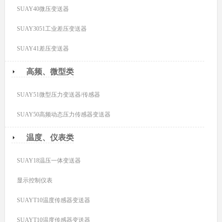
SUAY40微压变送器
SUAY3051工业差压变送器
SUAY41差压变送器
高频、微型类
SUAY51微型压力变送器/传感器
SUAY50高频动态压力传感器变送器
温度、仪表类
SUAY18温压一体变送器
显示控制仪表
SUAYT10温度传感器变送器
SUAYT10温度传感器变送器