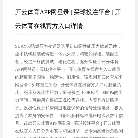
开云体育APP网登录 | 买球投注平台 | 开
云体育在线官方入口详情
SUAY60防爆压力变送器选用进口高性能压力敏感元件，
全不锈钢封装或铸造一体式外形，精密的焊接、装配工
艺，经过严格的测试、老化过程，充分保证了开云体育
APP网登录 | 买球投注平台 | 开云体育在线官方入口质量
的精度和坚固性、稳定性、耐用性。该系列开云体育APP
网登录 | 买球投注平台 | 开云体育在线官方入口可测量负
压、绝压及表压类压力，量程覆盖-100KPa至200MPa的压
力区间，可供用户根据工况按需选择。内置具有短路保
护、反极性保护和瞬间过电流保护的信号处理电路，极大
提高了本身的安全性，可输出多种标准电压电流及数字信
号。该款开云体育APP网登录 | 买球投注平台 | 开云体育
在线官方入口分为本安型和隔爆型，是专为高爆炸危险测