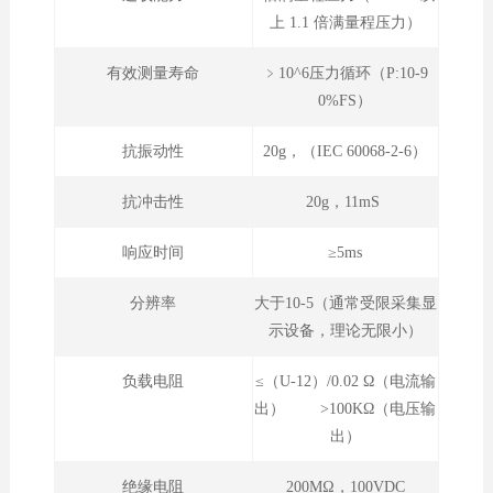
上 1.1 倍满量程压力）
有效测量寿命
﹥10^6压力循环（P:10-9
0%FS）
抗振动性
20g，（IEC 60068-2-6）
抗冲击性
20g，11mS
响应时间
≥5ms
分辨率
大于10-5（通常受限采集显
示设备，理论无限小）
负载电阻
≤（U-12）/0.02 Ω（电流输
出） >100KΩ（电压输
出）
绝缘电阻
200MΩ，100VDC