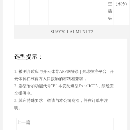
空
(水冷)
插
头
SUAY70.1.A1.M1.N1.T2
选型提示：
1. 被测介质应与开云体育APP网登录 | 买球投注平台 | 开
云体育在线官方入口接触的材料相兼容，
2. 选型附加功能代号"E” 本安防爆型Ex iaIICT5，须经安
全栅供电。
3. 其它特殊要求，敬请与本公司商洽，并在订单中注
明。
上一篇