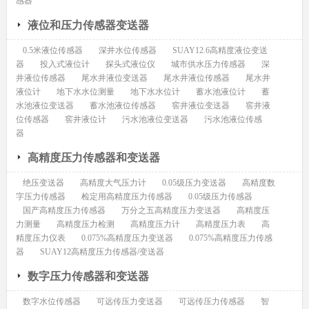
感器
液位和压力传感器变送器
0.5米液位传感器
深井水位传感器
SUAY12.6高精度液位变送
器
投入式液位计
探头式液位仪
城市供水压力传感器
深
井液位传感器
尾水井液位变送器
尾水井液位传感器
尾水井
液位计
地下水水位测量
地下水水位计
蓄水池液位计
蓄
水池液位变送器
蓄水池液位传感器
窖井液位变送器
窖井液
位传感器
窖井液位计
污水池液位变送器
污水池液位传感
器
高精度压力传感器和变送器
绝压变送器
高精度大气压力计
0.05级压力变送器
高精度数
字压力传感器
检定用高精度压力传感器
0.05级压力传感器
国产高精度压力传感器
万分之五高精度压力变送器
高精度压
力测量
高精度压力检测
高精度压力计
高精度压力表
高
精度压力仪表
0.075%高精度压力变送器
0.075%高精度压力传感
器
SUAY12高精度压力传感器/变送器
数字压力传感器和变送器
数字水位传感器
可远传压力变送器
可远传压力传感器
智