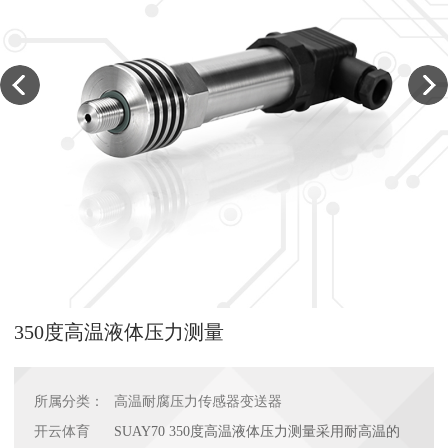
350度高温液体压力测量
所属分类：
高温耐腐压力传感器变送器
开云体育
SUAY70 350度高温液体压力测量采用耐高温的