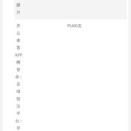
膜
片
开
约400克
云
体
育
APP
网
登
录 |
买
球
投
注
平
台 |
开