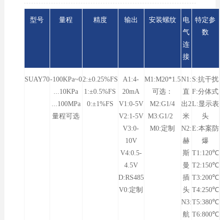
型号
量程
精度
输出
安装螺纹
电
特定参
气
数
连
接
SUAY70
-100KPa~0
2:±0.25%FS
A1:4-
M1:M20*1.5
N1:
S:抗干扰
...10KPa
1:±0.5%FS
20mA
可选：
直
F:分体式
...100MPa
0:±1%FS
V1:0-5V
M2:G1/4
出2
L:显示表
量程可选
V2:1-5V
M3:G1/2
米
头
V3:0-
M0:定制
N2:
E:本案防
10V
赫
爆
V4:0.5-
斯
T1:120℃
4.5V
曼
T2:150℃
D:RS485
插
T3:200℃
V0:定制
头
T4:250℃
N3:
T5:380℃
航
T6:800℃