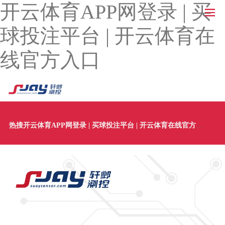
开云体育APP网登录 | 买
球投注平台 | 开云体育在
线官方入口
热搜开云体育APP网登录 | 买球投注平台 | 开云体育在线官方入口：