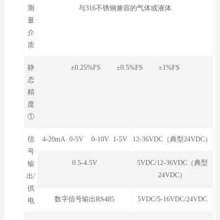
测
与316不锈钢兼容的气体或液体
量
介
质
静
±0.25%FS ±0.5%FS ±1%FS
态
精
度
①
信
4-20mA 0-5V 0-10V 1-5V
12-36VDC（典型24VDC）
号
0.5-4.5V
5VDC/12-36VDC（典型
输
24VDC）
出/
供
数字信号输出RS485
5VDC/5-16VDC/24VDC
电