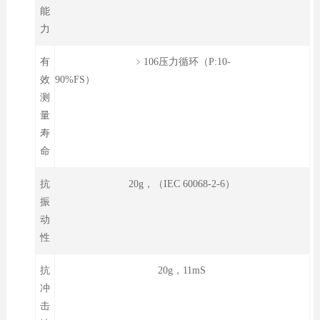
能
力
有
﹥106压力循环（P:10-
效
90%FS）
测
量
寿
命
抗
20g，（IEC 60068-2-6）
振
动
性
抗
20g，11mS
冲
击