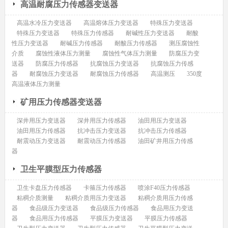
高温耐腐压力传感器变送器
高温水冷压力变送器
高温熔体压力变送器
特殊压力变送器
特殊压力变送器
特殊压力传感器
耐碱性压力变送器
耐酸
性压力变送器
耐碱压力传感器
耐酸压力传感器
测压腐蚀性
介质
腐蚀性液体压力测量
腐蚀性气体压力测量
防腐压力变
送器
防腐压力传感器
抗腐蚀压力变送器
抗腐蚀压力传感
器
耐腐蚀压力变送器
耐腐蚀压力传感器
高温测压
350度
高温液体压力测量
矿用压力传感器变送器
深井用压力变送器
深井用压力传感器
油田用压力变送器
油田用压力传感器
抗冲击压力变送器
抗冲击压力传感器
耐震动压力变送器
耐震动压力传感器
油田矿井用压力传感
器
卫生平膜型压力传感器
卫生卡盘压力传感器
卡箍压力传感器
喷涂F40压力传感器
粘稠介质测量
粘稠介质用压力变送器
粘稠介质用压力传感
器
食品级压力变送器
食品级压力传感器
食品用压力变送
器
食品用压力传感器
平膜压力变送器
平膜压力传感器