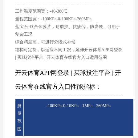
工作温度范围宽：-40-380℃
量程范围宽：-100KPa-0-100KPa-260MPa
蓝宝石-钛合金膜片，耐磨损、抗疲劳，防腐蚀，可用于
复杂工况
综合精度高，可进行分段式补偿
结构可定制，以适应不同工况，延伸开云体育APP网登录
| 买球投注平台 | 开云体育在线官方入口适用范围
开云体育APP网登录 | 买球投注平台 | 开
云体育在线官方入口性能指标：
测
-100KPa-0-10KPa...1MPa...260MPa
量
范
围