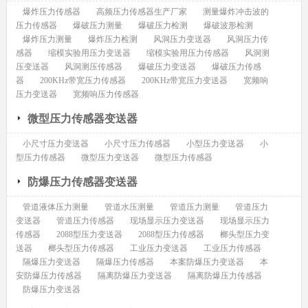
爆炸压力传感器
高频压力传感器生产厂家
测量爆炸冲击波的
压力传感器
爆破压力测量
爆破压力检测
爆破波形检测
爆炸压力测量
爆炸压力检测
风洞压力变送器
风洞压力传
感器
缩模实验用压力变送器
缩模实验用压力传感器
风洞测
压变送器
风洞测压传感器
爆破压力变送器
爆破压力传感
器
200KHz带宽压力传感器
200KHz带宽压力变送器
宽频响
压力变送器
宽频响压力传感器
微型压力传感器变送器
小尺寸压力变送器
小尺寸压力传感器
小型压力变送器
小
型压力传感器
微型压力变送器
微型压力传感器
防爆压力传感器变送器
管道液体压力测量
管道水压测量
管道压力测量
管道压力
变送器
管道压力传感器
现场显示压力变送器
现场显示压力
传感器
2088型压力变送器
2088型压力传感器
榔头型压力变
送器
榔头型压力传感器
工业压力变送器
工业压力传感器
隔爆压力变送器
隔爆压力传感器
本案防爆压力变送器
本
安防爆压力传感器
隔离防爆压力变送器
隔离防爆压力传感器
防爆压力变送器