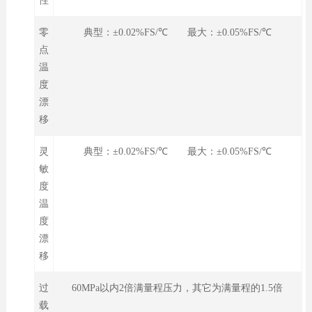
性
零
典型：±0.02%FS/℃ 最大：±0.05%FS/℃
点
温
度
漂
移
灵
典型：±0.02%FS/℃ 最大：±0.05%FS/℃
敏
度
温
度
漂
移
过
60MPa以内2倍满量程压力，其它为满量程的1.5倍
载