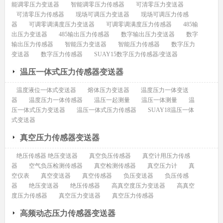
能调零压力变送器
智能调零压力传感器
可清零压力变送器
可清零压力传感器
现场可调压力变送器
现场可调压力传感
器
可调零调满度压力变送器
可调零调满度压力传感器
485输
出压力变送器
485输出压力传感器
数字输出压力变送器
数字
输出压力传感器
智能压力变送器
智能压力传感器
数字压力
变送器
数字压力传感器
SUAY15数字压力传感器/变送器
温压一体式压力传感器变送器
温度液位一体式变送器
熔体压力变送器
温度压力一体变送
器
温度压力一体传感器
温压一起测量
温压一体测量
温
压一体式压力变送器
温压一体式压力传感器
SUAY18温压一体
式变送器
真空压力传感器变送器
绝压传感器 绝压变送器
真空负压传感器
真空计用压力传感
器
空气负压检测传感器
真空检测传感器
真空压力计
真
空仪表
真空变送器
真空传感器
负压变送器
负压传感
器
绝压变送器
绝压传感器
高真空度压力变送器
高真空
度压力传感器
真空压力变送器
真空压力传感器
高频动态压力传感器变送器