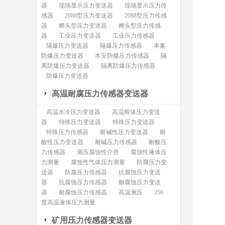
器
现场显示压力变送器
现场显示压力传
感器
2088型压力变送器
2088型压力传感
器
榔头型压力变送器
榔头型压力传感
器
工业压力变送器
工业压力传感器
隔爆压力变送器
隔爆压力传感器
本案
防爆压力变送器
本安防爆压力传感器
隔
离防爆压力变送器
隔离防爆压力传感器
防爆压力变送器
高温耐腐压力传感器变送器
高温水冷压力变送器
高温熔体压力变送
器
特殊压力变送器
特殊压力变送器
特殊压力传感器
耐碱性压力变送器
耐
酸性压力变送器
耐碱压力传感器
耐酸压
力传感器
测压腐蚀性介质
腐蚀性液体压
力测量
腐蚀性气体压力测量
防腐压力变
送器
防腐压力传感器
抗腐蚀压力变送
器
抗腐蚀压力传感器
耐腐蚀压力变送
器
耐腐蚀压力传感器
高温测压
350
度高温液体压力测量
矿用压力传感器变送器