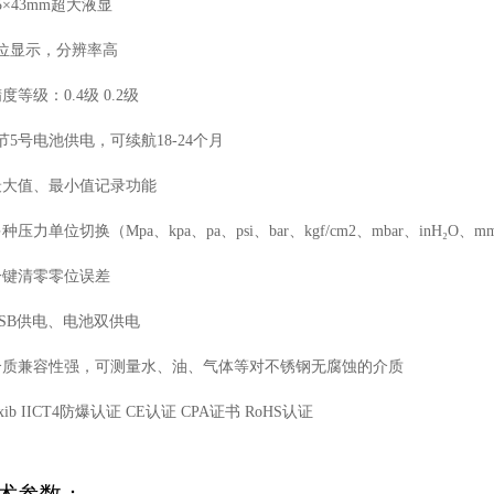
65×43mm超大液显
4位显示，分辨率高
精度等级：0.4级 0.2级
3节5号电池供电，可续航18-24个月
 最大值、最小值记录功能
多种压力单位切换（Mpa、kpa、pa、psi、bar、kgf/cm2、mbar、inH₂O、m
 一键清零零位误差
USB供电、电池双供电
 介质兼容性强，可测量水、油、气体等对不锈钢无腐蚀的介质
Exib IICT4防爆认证 CE认证 CPA证书 RoHS认证