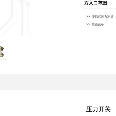
方入口范围
便携式压力测量
校验设备
压力开关