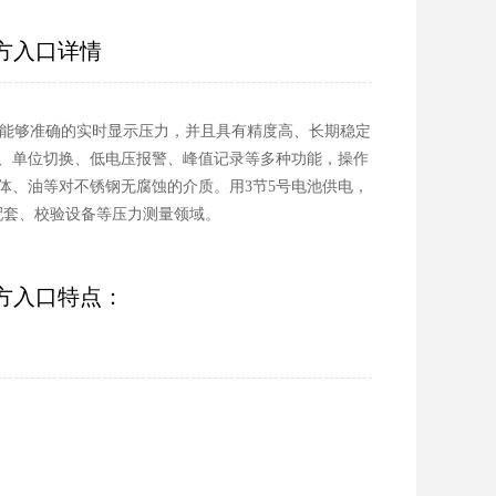
官方入口详情
，能够准确的实时显示压力，并且具有精度高、长期稳定
机、单位切换、低电压报警、峰值记录等多种功能，操作
体、油等对不锈钢无腐蚀的介质。用3节5号电池供电，
配套、校验设备等压力测量领域。
官方入口特点：