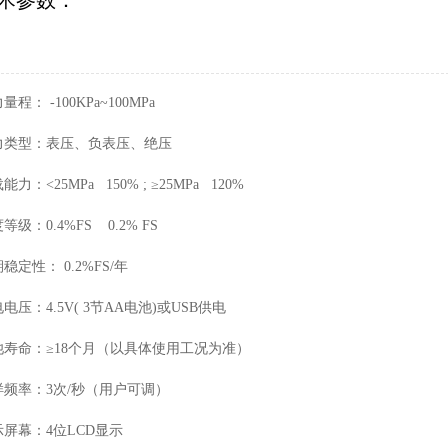
术参数：
量程： -100KPa~100MPa
力类型：表压、负表压、绝压
能力：<25MPa 150% ; ≥25MPa 120%
等级：0.4%FS 0.2% FS
稳定性： 0.2%FS/年
电压：4.5V( 3节AA电池)或USB供电
池寿命：≥18个月（以具体使用工况为准）
样频率：3次/秒（用户可调）
示屏幕：4位LCD显示