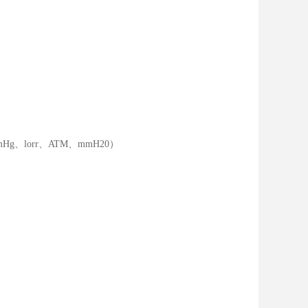
mHg、lorr、ATM、mmH20）