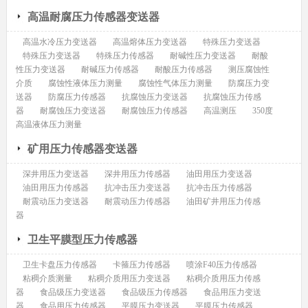
高温耐腐压力传感器变送器
高温水冷压力变送器
高温熔体压力变送器
特殊压力变送器
特殊压力变送器
特殊压力传感器
耐碱性压力变送器
耐酸
性压力变送器
耐碱压力传感器
耐酸压力传感器
测压腐蚀性
介质
腐蚀性液体压力测量
腐蚀性气体压力测量
防腐压力变
送器
防腐压力传感器
抗腐蚀压力变送器
抗腐蚀压力传感
器
耐腐蚀压力变送器
耐腐蚀压力传感器
高温测压
350度
高温液体压力测量
矿用压力传感器变送器
深井用压力变送器
深井用压力传感器
油田用压力变送器
油田用压力传感器
抗冲击压力变送器
抗冲击压力传感器
耐震动压力变送器
耐震动压力传感器
油田矿井用压力传感
器
卫生平膜型压力传感器
卫生卡盘压力传感器
卡箍压力传感器
喷涂F40压力传感器
粘稠介质测量
粘稠介质用压力变送器
粘稠介质用压力传感
器
食品级压力变送器
食品级压力传感器
食品用压力变送
器
食品用压力传感器
平膜压力变送器
平膜压力传感器