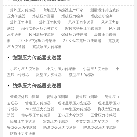
爆炸压力传感器
高频压力传感器生产厂家
测量爆炸冲击波的
压力传感器
爆破压力测量
爆破压力检测
爆破波形检测
爆炸压力测量
爆炸压力检测
风洞压力变送器
风洞压力传
感器
缩模实验用压力变送器
缩模实验用压力传感器
风洞测
压变送器
风洞测压传感器
爆破压力变送器
爆破压力传感
器
200KHz带宽压力传感器
200KHz带宽压力变送器
宽频响
压力变送器
宽频响压力传感器
微型压力传感器变送器
小尺寸压力变送器
小尺寸压力传感器
小型压力变送器
小
型压力传感器
微型压力变送器
微型压力传感器
防爆压力传感器变送器
管道液体压力测量
管道水压测量
管道压力测量
管道压力
变送器
管道压力传感器
现场显示压力变送器
现场显示压力
传感器
2088型压力变送器
2088型压力传感器
榔头型压力变
送器
榔头型压力传感器
工业压力变送器
工业压力传感器
隔爆压力变送器
隔爆压力传感器
本案防爆压力变送器
本
安防爆压力传感器
隔离防爆压力变送器
隔离防爆压力传感器
防爆压力变送器