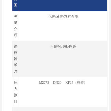
围
测
气体/液体/粘稠介质
量
介
质
传
不锈钢316L/陶瓷
感
器
膜
片
压
M27*2 DN20 KF25（典型）
力
接
口