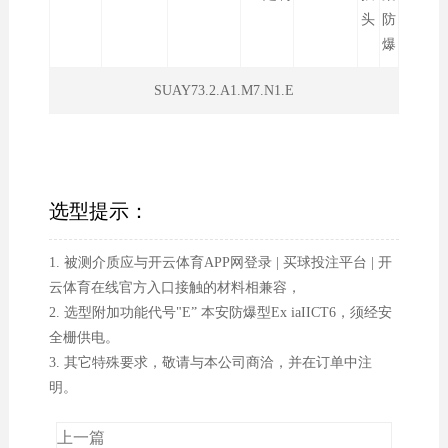
头
防
爆
SUAY73.2.A1.M7.N1.E
选型提示：
1. 被测介质应与开云体育APP网登录 | 买球投注平台 | 开
云体育在线官方入口接触的材料相兼容，
2. 选型附加功能代号"E” 本安防爆型Ex iaIICT6，须经安
全栅供电。
3. 其它特殊要求，敬请与本公司商洽，并在订单中注
明。
上一篇