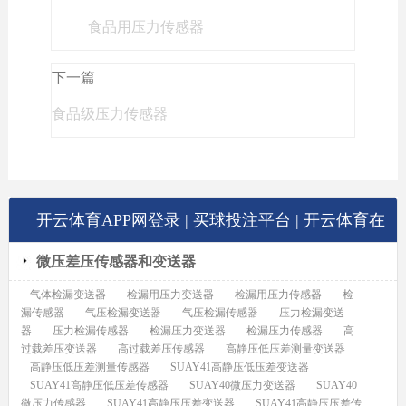
食品用压力传感器
下一篇
食品级压力传感器
开云体育APP网登录 | 买球投注平台 | 开云体育在
微压差压传感器和变送器
线官方入口展示
气体检漏变送器
检漏用压力变送器
检漏用压力传感器
检
漏传感器
气压检漏变送器
气压检漏传感器
压力检漏变送
器
压力检漏传感器
检漏压力变送器
检漏压力传感器
高
过载差压变送器
高过载差压传感器
高静压低压差测量变送器
高静压低压差测量传感器
SUAY41高静压低压差变送器
SUAY41高静压低压差传感器
SUAY40微压力变送器
SUAY40
微压力传感器
SUAY41高静压压差变送器
SUAY41高静压压差传