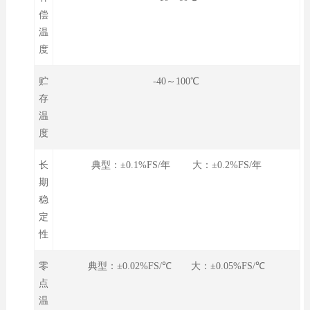
偿
温
度
贮
-40～100℃
存
温
度
长
典型：±0.1%FS/年 大：±0.2%FS/年
期
稳
定
性
零
典型：±0.02%FS/℃ 大：±0.05%FS/℃
点
温