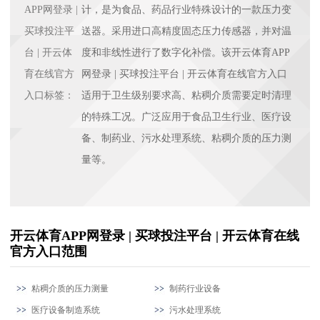
APP网登录 |
计，是为食品、药品行业特殊设计的一款压力变
买球投注平
送器。采用进口高精度固态压力传感器，并对温
台 | 开云体
度和非线性进行了数字化补偿。该开云体育APP
育在线官方
网登录 | 买球投注平台 | 开云体育在线官方入口
入口标签：
适用于卫生级别要求高、粘稠介质需要定时清理
的特殊工况。广泛应用于食品卫生行业、医疗设
备、制药业、污水处理系统、粘稠介质的压力测
量等。
开云体育APP网登录 | 买球投注平台 | 开云体育在线
官方入口范围
粘稠介质的压力测量
制药行业设备
医疗设备制造系统
污水处理系统