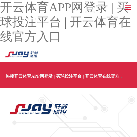
开云体育APP网登录 | 买
球投注平台 | 开云体育在
线官方入口
热搜开云体育APP网登录 | 买球投注平台 | 开云体育在线官方入口：