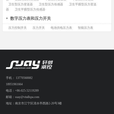
卫生型压力变送器
卫生型压力传感器
卫生平膜型压力变送
器
卫生平膜型压力传感器
数字压力表和压力开关
压力控制开关
压力开关
电池供电压力表
智能压力表
手机： 13770560082
18951961664
电话：+86-025-52119289
邮箱：suay@vitallspa.com
地址：南京市江宁区清水亭西路2-20号3楼