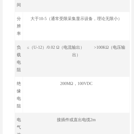
间
分
大于10-5（通常受限采集显示设备，理论无限小）
辨
率
负
≤（U-12）/0.02 Ω（电流输出） >100KΩ（电压输
载
出）
电
阻
绝
200MΩ，100VDC
缘
电
阻
电
接插件或直出电缆2m
气