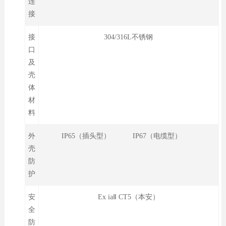
连
接
接
304/316L不锈钢
口
及
壳
体
材
料
外
IP65（插头型） IP67（电缆型）
壳
防
护
安
Ex iaⅡ CT5（本安）
全
防