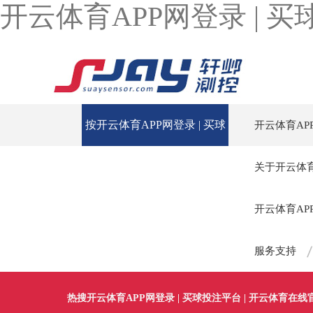
开云体育APP网登录 | 
按开云体育APP网登录 | 买球
开云体育AP
投注平台 | 开云体育在线官方
关于开云体育
入口范围分类
开云体育AP
服务支持
热搜开云体育APP网登录 | 买球投注平台 | 开云体育在