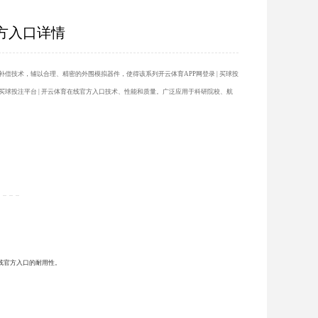
官方入口详情
偿技术，辅以合理、精密的外围模拟器件，使得该系列开云体育APP网登录 | 买球投
 买球投注平台 | 开云体育在线官方入口技术、性能和质量。广泛应用于科研院校、航
在线官方入口的耐用性。