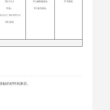
M2:G1/4
N2:赫斯曼插头
P:平膜型
可选：
N3:航空插头
3:G1/2 M4:NPT1/4
M0:定制
入口接触的材料相兼容。