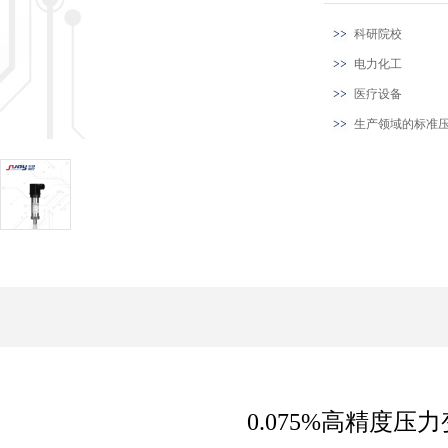
科研院校
电力化工
医疗设备
生产领域的标准
0.075%高精度压