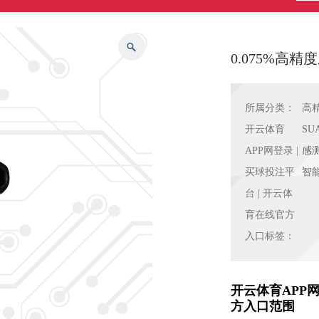
0.075%高
所属分类：
高
开云体育
SU
APP网登录 |
感
买球投注平
智
台 | 开云体
育在线官方
入口标签：
开云体育APP网
方入口范围