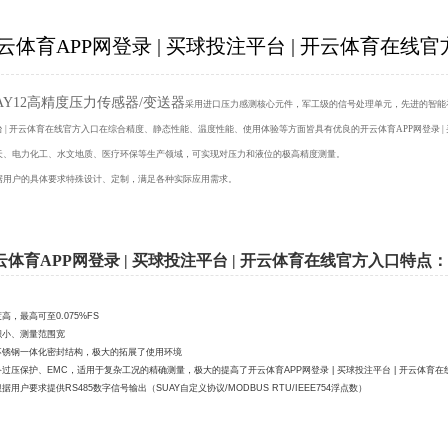
云体育APP网登录 | 买球投注平台 | 开云体育在线
AY12高精度压力传感器/变送器
采用进口压力感测核心元件，军工级的信号处理单元，先进的智能补
台 | 开云体育在线官方入口在综合精度、静态性能、温度性能、使用体验等方面皆具有优良的开云体育APP网登录 |
天、电力化工、水文地质、医疗环保等生产领域，可实现对压力和液位的极高精度测量。
据用户的具体要求特殊设计、定制，满足各种实际应用需求。
云体育APP网登录 | 买球投注平台 | 开云体育在线官方入口特点：
度高，最高可至0.075%FS
体积小、测量范围宽
全不锈钢一体化密封结构，极大的拓展了使用环境
配备过压保护、EMC，适用于复杂工况的精确测量，极大的提高了开云体育APP网登录 | 买球投注平台 | 开云体育
根据用户要求提供RS485数字信号输出（SUAY自定义协议/MODBUS RTU/IEEE754浮点数）