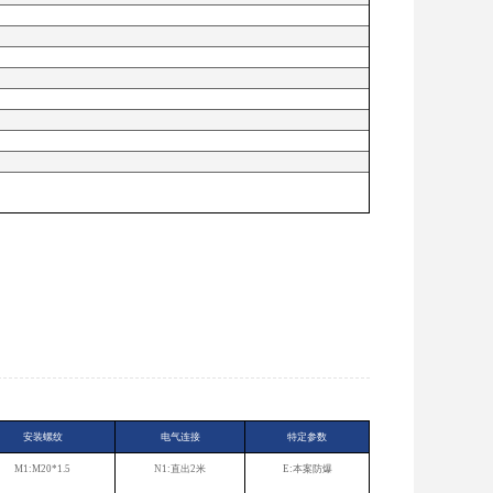
安装螺纹
电气连接
特定参数
M1:M20*1.5
N1:直出2米
E:本案防爆