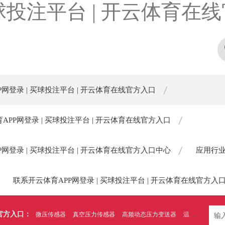
买球投注平台 | 开云体育在
P网登录 | 买球投注平台 | 开云体育在线官方入口
APP网登录 | 买球投注平台 | 开云体育在线官方入口
P网登录 | 买球投注平台 | 开云体育在线官方入口中心
应用行
联系开云体育APP网登录 | 买球投注平台 | 开云体育在线官方入
线官方入口：
微压传感器
真空压力传感器
高频动态压力变送器
温压一体式压力传感器