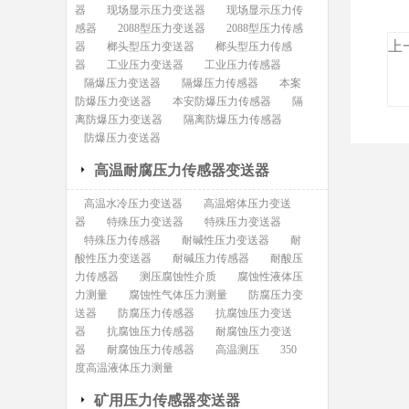
器
现场显示压力变送器
现场显示压力传
感器
2088型压力变送器
2088型压力传感
上
器
榔头型压力变送器
榔头型压力传感
器
工业压力变送器
工业压力传感器
隔爆压力变送器
隔爆压力传感器
本案
防爆压力变送器
本安防爆压力传感器
隔
离防爆压力变送器
隔离防爆压力传感器
防爆压力变送器
高温耐腐压力传感器变送器
高温水冷压力变送器
高温熔体压力变送
器
特殊压力变送器
特殊压力变送器
特殊压力传感器
耐碱性压力变送器
耐
酸性压力变送器
耐碱压力传感器
耐酸压
力传感器
测压腐蚀性介质
腐蚀性液体压
力测量
腐蚀性气体压力测量
防腐压力变
送器
防腐压力传感器
抗腐蚀压力变送
器
抗腐蚀压力传感器
耐腐蚀压力变送
器
耐腐蚀压力传感器
高温测压
350
度高温液体压力测量
矿用压力传感器变送器