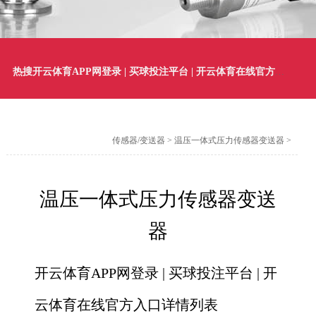
热搜开云体育APP网登录 | 买球投注平台 | 开云体育在线官方入口：
传感器/变送器
>
温压一体式压力传感器变送器
>
温压一体式压力传感器变送
器
开云体育APP网登录 | 买球投注平台 | 开
云体育在线官方入口详情列表