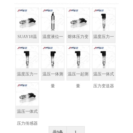
SUAY18温
温度液位一
熔体压力变
温度压力一
压一体式变
体式变送器
送器
体变送器
送器
温度压力一
温压一体测
温压一起测
温压一体式
体传感器
量
量
压力变送器
温压一体式
压力传感器
共9条
1