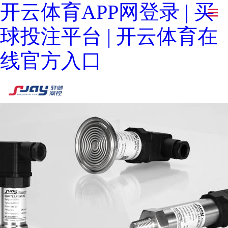
开云体育APP网登录 | 买
球投注平台 | 开云体育在
线官方入口