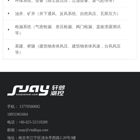
环保系统、设备（除尘器负压，过滤设备、废气处理等）
油井、矿井（井下通风、反风系统、自然风压、瓦斯压力）
检漏系统（气密检漏、差压检漏、阀门检漏、盖板泄露测试
等）
基建、桥隧（建筑物表体风压、建筑物表体风速，台风风压
等）
手机： 13770560082
18951961664
电话：+86-025-52119289
邮箱：suay@vitallspa.com
地址：南京市江宁区清水亭西路2-20号3楼