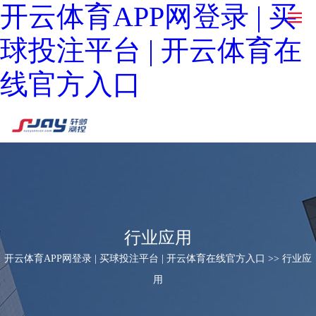
开云体育APP网登录 | 买
球投注平台 | 开云体育在
线官方入口
行业应用
开云体育APP网登录 | 买球投注平台 | 开云体育在线官方入口 >> 行业应
用