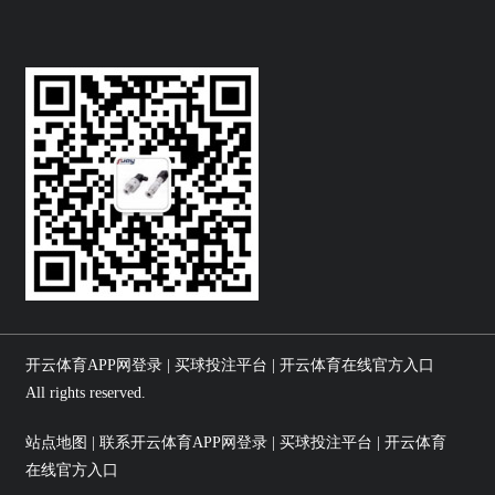
开云体育APP网登录 | 买球投注平台 | 开云体育在线官方入口
All rights reserved.
站点地图 | 联系开云体育APP网登录 | 买球投注平台 | 开云体育
在线官方入口