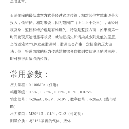
是否正常。
石油传输的最低成本方式是经过管道传输，相对其他方式来说是大
投入，低维护。相对来说，因为范围广（上百上千公里），途经环
境复杂，监控和维护也是有难度的。特别是监控方面，如果能第一
时间发现原油泄露等状况，就能把损失和污染减少到最低的层度。
当管道液体/气体发生泄漏时，泄漏点会产生一定幅度的压力波
动，位于管道两端的压力传感器根据各自收到类似波形的时间差，
即可获得泄漏点的位置。
常用参数：
压力量程：0-100MPa（任选）
精度等级：0.5%，0.25%，0.15%，0.1%，0.075%
输出信号：4-20mA，0-5V，0-10V，数字信号，4-20mA（线与功
能）
压力接口：M20*1.5，G1/4，G1/2（可定制）
测量介质：与316L兼容的气体、液体