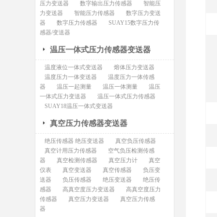
压力变送器
数字输出压力传感器
智能压
力变送器
智能压力传感器
数字压力变送
器
数字压力传感器
SUAY15数字压力传
感器/变送器
温压一体式压力传感器变送器
温度液位一体式变送器
熔体压力变送器
温度压力一体变送器
温度压力一体传感
器
温压一起测量
温压一体测量
温压
一体式压力变送器
温压一体式压力传感器
SUAY18温压一体式变送器
真空压力传感器变送器
绝压传感器 绝压变送器
真空负压传感器
真空计用压力传感器
空气负压检测传感
器
真空检测传感器
真空压力计
真空
仪表
真空变送器
真空传感器
负压变
送器
负压传感器
绝压变送器
绝压传
感器
高真空度压力变送器
高真空度压力
传感器
真空压力变送器
真空压力传感
器