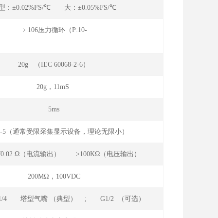
型：±0.02%FS/℃ 大：±0.05%FS/℃
﹥106压力循环（P:10-
0%FS）
20g （IEC 60068-2-6）
20g，11mS
5ms
0-5（通常受限采集显示设备，理论无限小）
）/0.02 Ω（电流输出） >100KΩ（电压输出）
200MΩ，100VDC
5 G1/4 塔型气嘴 （典型） ; G1/2 （可选）