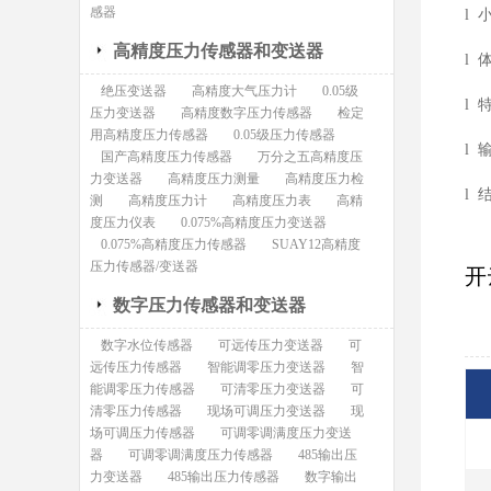
感器
l 
高精度压力传感器和变送器
l
绝压变送器
高精度大气压力计
0.05级
l
压力变送器
高精度数字压力传感器
检定
用高精度压力传感器
0.05级压力传感器
l
国产高精度压力传感器
万分之五高精度压
力变送器
高精度压力测量
高精度压力检
l
测
高精度压力计
高精度压力表
高精
度压力仪表
0.075%高精度压力变送器
0.075%高精度压力传感器
SUAY12高精度
压力传感器/变送器
开
数字压力传感器和变送器
数字水位传感器
可远传压力变送器
可
远传压力传感器
智能调零压力变送器
智
能调零压力传感器
可清零压力变送器
可
清零压力传感器
现场可调压力变送器
现
场可调压力传感器
可调零调满度压力变送
器
可调零调满度压力传感器
485输出压
力变送器
485输出压力传感器
数字输出