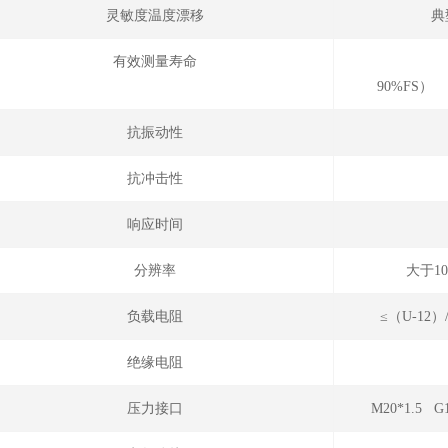
灵敏度温度漂移
典
有效测量寿命
9
抗振动性
抗冲击性
响应时间
分辨率
大于1
负载电阻
≤（U-12
绝缘电阻
压力接口
M20*1.