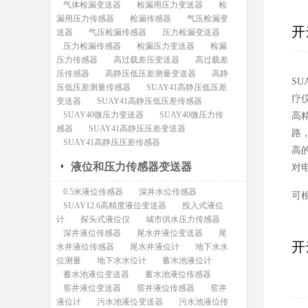
气体检漏变送器
检漏用压力变送器
检
漏用压力传感器
检漏传感器
气压检漏变
开
送器
气压检漏传感器
压力检漏变送器
压力检漏传感器
检漏压力变送器
检漏
压力传感器
高过载差压变送器
高过载差
压传感器
高静压低压差测量变送器
高静
S
压低压差测量传感器
SUAY41高静压低压差
疗
变送器
SUAY41高静压低压差传感器
SUAY40微压力变送器
SUAY40微压力传
高
感器
SUAY41高静压压差变送器
路
SUAY41高静压压差传感器
高
液位和压力传感器变送器
对
0.5米液位传感器
深井水位传感器
可
SUAY12.6高精度液位变送器
投入式液位
计
探头式液位仪
城市供水压力传感器
深井液位传感器
尾水井液位变送器
尾
开
水井液位传感器
尾水井液位计
地下水水
位测量
地下水水位计
蓄水池液位计
蓄水池液位变送器
蓄水池液位传感器
窖井液位变送器
窖井液位传感器
窖井
液位计
污水池液位变送器
污水池液位传