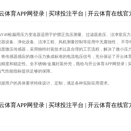
云体育APP网登录 | 买球投注平台 | 开云体育在线
UAY40检漏用压力变送器适用于炉膛正负压测量、过滤器差压、洁净室压
仪器设备、净化设备、洁净工程、风机测量控制等应用中无腐蚀性 、不导
精度微压传感器，采用独特封装技术以及合理的工艺流程，解决了微小压
，将传感器感应的微小压力换成标准的电流电压信号，充分保证了开云体育AP
的精度和稳定性。全不锈钢/金属封装外壳，既给与开云体育APP网登录 | 
电气性能指标提供足够的保障。
根据用户的具体要求特殊设计、定制，满足各种实际应用需求。
云体育APP网登录 | 买球投注平台 | 开云体育在线