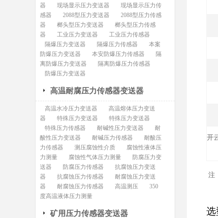
器
现场显示压力变送器
现场显示压力传
感器
2088型压力变送器
2088型压力传感
器
榔头型压力变送器
榔头型压力传感
器
工业压力变送器
工业压力传感器
隔爆压力变送器
隔爆压力传感器
本案
防爆压力变送器
本安防爆压力传感器
隔
离防爆压力变送器
隔离防爆压力传感器
防爆压力变送器
高温耐腐压力传感器变送器
高温水冷压力变送器
高温熔体压力变送
器
特殊压力变送器
特殊压力变送器
特殊压力传感器
耐碱性压力变送器
耐
开云
酸性压力变送器
耐碱压力传感器
耐酸压
力传感器
测压腐蚀性介质
腐蚀性液体压
力测量
腐蚀性气体压力测量
防腐压力变
送器
防腐压力传感器
抗腐蚀压力变送
注
器
抗腐蚀压力传感器
耐腐蚀压力变送
器
耐腐蚀压力传感器
高温测压
350
度高温液体压力测量
选
矿用压力传感器变送器