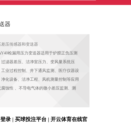
送器
压差压传感器和变送器
UAY40检漏用压力变送器适用于炉膛正负压测
、过滤器差压、洁净室压力、变风量系统压
、工业过程控制、井下通风监测、医疗仪器设
、净化设备、洁净工程、风机测量控制等应用
无腐蚀性 、不导电气体的微小差压监测、测
。
登录 | 买球投注平台 | 开云体育在线官