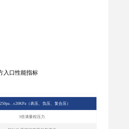
官方入口性能指标
±250pa...±20KPa（表压、负压、复合压）
3倍满量程压力