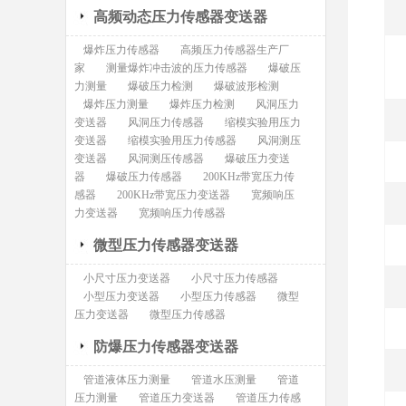
高频动态压力传感器变送器
爆炸压力传感器
高频压力传感器生产厂
家
测量爆炸冲击波的压力传感器
爆破压
力测量
爆破压力检测
爆破波形检测
爆炸压力测量
爆炸压力检测
风洞压力
变送器
风洞压力传感器
缩模实验用压力
变送器
缩模实验用压力传感器
风洞测压
变送器
风洞测压传感器
爆破压力变送
器
爆破压力传感器
200KHz带宽压力传
感器
200KHz带宽压力变送器
宽频响压
力变送器
宽频响压力传感器
微型压力传感器变送器
小尺寸压力变送器
小尺寸压力传感器
小型压力变送器
小型压力传感器
微型
压力变送器
微型压力传感器
防爆压力传感器变送器
管道液体压力测量
管道水压测量
管道
压力测量
管道压力变送器
管道压力传感