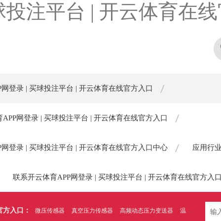
买球投注平台 | 开云体育在
P网登录 | 买球投注平台 | 开云体育在线官方入口
APP网登录 | 买球投注平台 | 开云体育在线官方入口
P网登录 | 买球投注平台 | 开云体育在线官方入口中心
应用行
联系开云体育APP网登录 | 买球投注平台 | 开云体育在线官方入
线官方入口：
微压传感器
真空压力传感器
高频动态压力变送器
温压一体式压力传感器