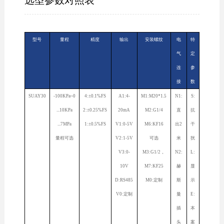
选型参数对照表
型号
量程
精度
输出
安装螺纹
电
特
气
定
连
参
接
数
SUAY30
-100KPa~0
4:±0.1%FS
A1:4-
M1:M20*1.5
N1:
S:
...10KPa
2:±0.25%FS
20mA
M2:G1/4
直
抗
...7MPa
1:±0.5%FS
V1:0-5V
M6:KF16
出2
干
量程可选
V2:1-5V
可选
米
扰
V3:0-
M3:G1/2，
N2:
L:
10V
M7:KF25
赫
显
D:RS485
M0:定制
斯
示
V0:定制
曼
E:
插
本
头
案