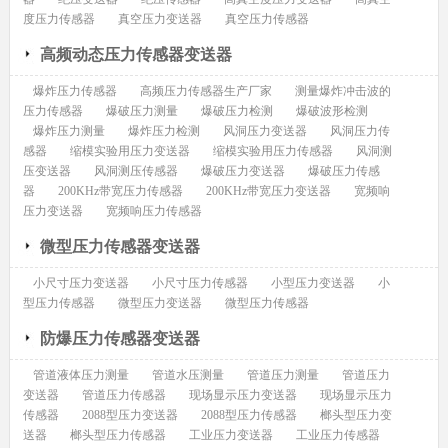
度压力传感器
真空压力变送器
真空压力传感器
高频动态压力传感器变送器
爆炸压力传感器
高频压力传感器生产厂家
测量爆炸冲击波的
压力传感器
爆破压力测量
爆破压力检测
爆破波形检测
爆炸压力测量
爆炸压力检测
风洞压力变送器
风洞压力传
感器
缩模实验用压力变送器
缩模实验用压力传感器
风洞测
压变送器
风洞测压传感器
爆破压力变送器
爆破压力传感
器
200KHz带宽压力传感器
200KHz带宽压力变送器
宽频响
压力变送器
宽频响压力传感器
微型压力传感器变送器
小尺寸压力变送器
小尺寸压力传感器
小型压力变送器
小
型压力传感器
微型压力变送器
微型压力传感器
防爆压力传感器变送器
管道液体压力测量
管道水压测量
管道压力测量
管道压力
变送器
管道压力传感器
现场显示压力变送器
现场显示压力
传感器
2088型压力变送器
2088型压力传感器
榔头型压力变
送器
榔头型压力传感器
工业压力变送器
工业压力传感器