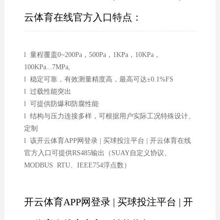
云体育在线官方入口特点：
l 量程覆盖0~200Pa，500Pa，1KPa，10KPa，
100KPa...7MPa,
l 稳定可靠，有效测量精度高，最高可达±0.1%FS
l 过载性能突出
l 可提供防爆和防腐性能
l 结构与压力连接多样，可根据用户实际工况特殊设计、
定制
l 该开云体育APP网登录 | 买球投注平台 | 开云体育在线
官方入口可提供RS485输出（SUAY自定义协议、
MODBUS RTU、IEEE754浮点数）
开云体育APP网登录 | 买球投注平台 | 开