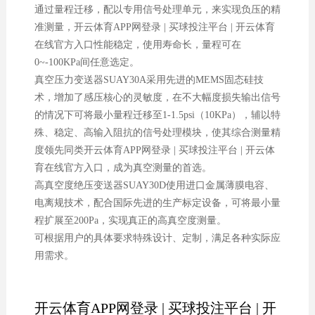
通过量程迁移，配以专用信号处理单元，来实现负压的精
准测量，开云体育APP网登录 | 买球投注平台 | 开云体育
在线官方入口性能稳定，使用寿命长，量程可在
0~-100KPa间任意选定。
真空压力变送器SUAY30A采用先进的MEMS固态硅技
术，增加了感压核心的灵敏度，在不大幅度损失输出信号
的情况下可将最小量程迁移至1-1.5psi（10KPa），辅以特
殊、稳定、高输入阻抗的信号处理模块，使其综合测量精
度领先同类开云体育APP网登录 | 买球投注平台 | 开云体
育在线官方入口，成为真空测量的首选。
高真空度绝压变送器SUAY30D使用进口金属薄膜电容、
电离规技术，配合国际先进的生产标定设备，可将最小量
程扩展至200Pa，实现真正的高真空度测量。
可根据用户的具体要求特殊设计、定制，满足各种实际应
用需求。
开云体育APP网登录 | 买球投注平台 | 开