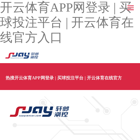
开云体育APP网登录 | 买
球投注平台 | 开云体育在
线官方入口
热搜开云体育APP网登录 | 买球投注平台 | 开云体育在线官方入口：