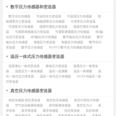
数字压力传感器和变送器
数字水位传感器
可远传压力变送器
可远传压力传感器
智
能调零压力变送器
智能调零压力传感器
可清零压力变送器
可清零压力传感器
现场可调压力变送器
现场可调压力传感
器
可调零调满度压力变送器
可调零调满度压力传感器
485输
出压力变送器
485输出压力传感器
数字输出压力变送器
数字
输出压力传感器
智能压力变送器
智能压力传感器
数字压力
变送器
数字压力传感器
SUAY15数字压力传感器/变送器
温压一体式压力传感器变送器
温度液位一体式变送器
熔体压力变送器
温度压力一体变送
器
温度压力一体传感器
温压一起测量
温压一体测量
温
压一体式压力变送器
温压一体式压力传感器
SUAY18温压一体
式变送器
真空压力传感器变送器
绝压传感器 绝压变送器
真空负压传感器
真空计用压力传感
器
空气负压检测传感器
真空检测传感器
真空压力计
真
空仪表
真空变送器
真空传感器
负压变送器
负压传感
器
绝压变送器
绝压传感器
高真空度压力变送器
高真空