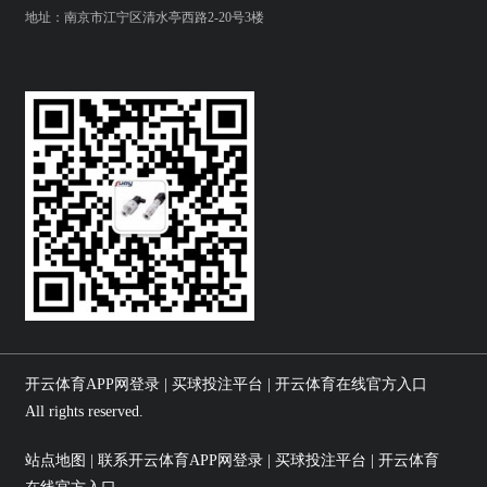
地址：南京市江宁区清水亭西路2-20号3楼
开云体育APP网登录 | 买球投注平台 | 开云体育在线官方入口
All rights reserved.
站点地图 | 联系开云体育APP网登录 | 买球投注平台 | 开云体育