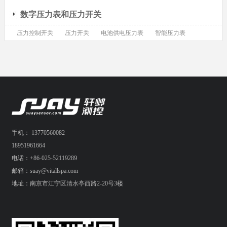
数字压力表和压力开关
压力控制开关
压力开关
电池供电压力表
智能压力表
手机： 13770560082
18951961664
电话：+86-025-52119289
邮箱：suay@vitallspa.com
地址：南京市江宁区清水亭西路2-20号3楼