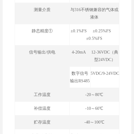
测量介质
与316不锈钢兼容的气体或
液体
静态精度①
±0.1%FS ±0.25%FS
±0.5%FS
信号输出/供电
4-20mA
12-36VDC（典
型24VDC）
数字信号
5VDC/9-24VDC
输出RS485
工作温度
-20～80℃
补偿温度
-10～60℃
贮存温度
-40～100℃