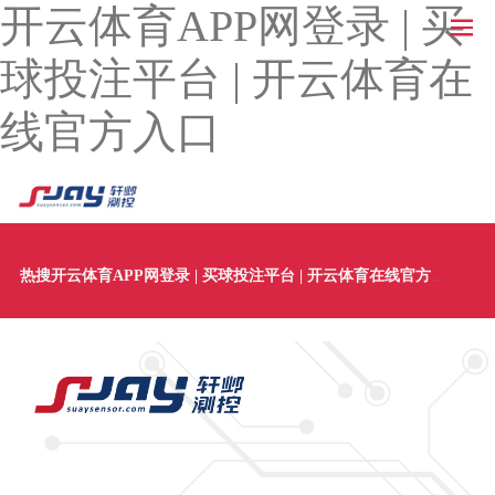
开云体育APP网登录 | 买
球投注平台 | 开云体育在
线官方入口
热搜开云体育APP网登录 | 买球投注平台 | 开云体育在线官方入口：