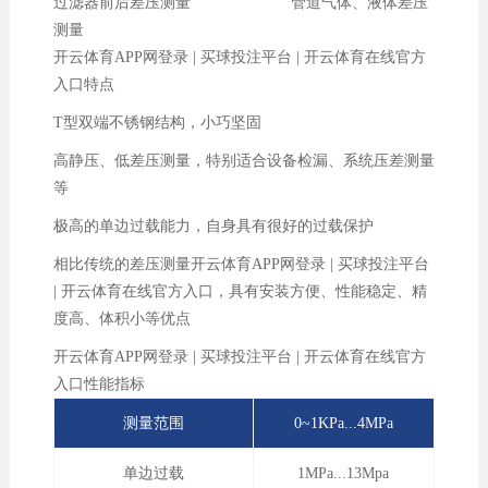
过滤器前后差压测量 管道气体、液体差压
测量
开云体育APP网登录 | 买球投注平台 | 开云体育在线官方
入口特点
T型双端不锈钢结构，小巧坚固
高静压、低差压测量，特别适合设备检漏、系统压差测量
等
极高的单边过载能力，自身具有很好的过载保护
相比传统的差压测量开云体育APP网登录 | 买球投注平台
| 开云体育在线官方入口，具有安装方便、性能稳定、精
度高、体积小等优点
开云体育APP网登录 | 买球投注平台 | 开云体育在线官方
入口性能指标
测量范围
0~1KPa...4MPa
单边过载
1MPa...13Mpa