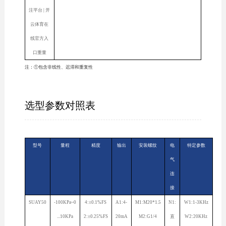
注平台 | 开
云体育在
线官方入
口重量
注：①包含非线性、迟滞和重复性
选型参数对照表
型号
量程
精度
输出
安装螺纹
电
特定参数
气
连
接
SUAY50
-100KPa~0
4:±0.1%FS
A1:4-
M1:M20*1.5
N1:
W1:1-3KHz
...10KPa
2:±0.25%FS
20mA
M2:G1/4
直
W2:20KHz