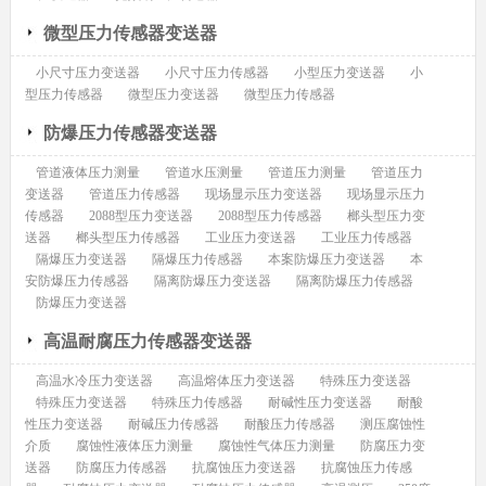
微型压力传感器变送器
小尺寸压力变送器
小尺寸压力传感器
小型压力变送器
小
型压力传感器
微型压力变送器
微型压力传感器
防爆压力传感器变送器
管道液体压力测量
管道水压测量
管道压力测量
管道压力
变送器
管道压力传感器
现场显示压力变送器
现场显示压力
传感器
2088型压力变送器
2088型压力传感器
榔头型压力变
送器
榔头型压力传感器
工业压力变送器
工业压力传感器
隔爆压力变送器
隔爆压力传感器
本案防爆压力变送器
本
安防爆压力传感器
隔离防爆压力变送器
隔离防爆压力传感器
防爆压力变送器
高温耐腐压力传感器变送器
高温水冷压力变送器
高温熔体压力变送器
特殊压力变送器
特殊压力变送器
特殊压力传感器
耐碱性压力变送器
耐酸
性压力变送器
耐碱压力传感器
耐酸压力传感器
测压腐蚀性
介质
腐蚀性液体压力测量
腐蚀性气体压力测量
防腐压力变
送器
防腐压力传感器
抗腐蚀压力变送器
抗腐蚀压力传感