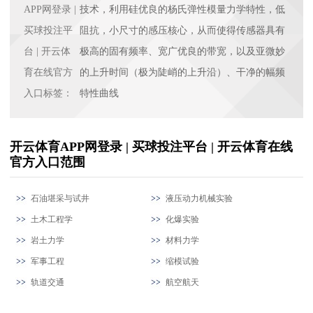
APP网登录 |
技术，利用硅优良的杨氏弹性模量力学特性，低
买球投注平
阻抗，小尺寸的感压核心，从而使得传感器具有
台 | 开云体
极高的固有频率、宽广优良的带宽，以及亚微妙
育在线官方
的上升时间（极为陡峭的上升沿）、干净的幅频
入口标签：
特性曲线
开云体育APP网登录 | 买球投注平台 | 开云体育在线
官方入口范围
石油堪采与试井
液压动力机械实验
土木工程学
化爆实验
岩土力学
材料力学
军事工程
缩模试验
轨道交通
航空航天