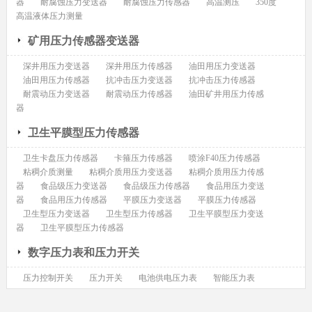
器
耐腐蚀压力变送器
耐腐蚀压力传感器
高温测压
350度
高温液体压力测量
矿用压力传感器变送器
深井用压力变送器
深井用压力传感器
油田用压力变送器
油田用压力传感器
抗冲击压力变送器
抗冲击压力传感器
耐震动压力变送器
耐震动压力传感器
油田矿井用压力传感
器
卫生平膜型压力传感器
卫生卡盘压力传感器
卡箍压力传感器
喷涂F40压力传感器
粘稠介质测量
粘稠介质用压力变送器
粘稠介质用压力传感
器
食品级压力变送器
食品级压力传感器
食品用压力变送
器
食品用压力传感器
平膜压力变送器
平膜压力传感器
卫生型压力变送器
卫生型压力传感器
卫生平膜型压力变送
器
卫生平膜型压力传感器
数字压力表和压力开关
压力控制开关
压力开关
电池供电压力表
智能压力表