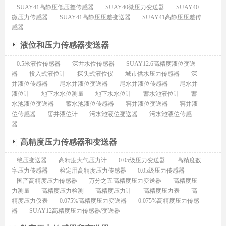
SUAY41高静压低压差传感器
SUAY40微压力变送器
SUAY40
微压力传感器
SUAY41高静压压差变送器
SUAY41高静压压差传
感器
液位和压力传感器变送器
0.5米液位传感器
深井水位传感器
SUAY12.6高精度液位变送
器
投入式液位计
探头式液位仪
城市供水压力传感器
深
井液位传感器
尾水井液位变送器
尾水井液位传感器
尾水井
液位计
地下水水位测量
地下水水位计
蓄水池液位计
蓄
水池液位变送器
蓄水池液位传感器
窖井液位变送器
窖井液
位传感器
窖井液位计
污水池液位变送器
污水池液位传感
器
高精度压力传感器和变送器
绝压变送器
高精度大气压力计
0.05级压力变送器
高精度数
字压力传感器
检定用高精度压力传感器
0.05级压力传感器
国产高精度压力传感器
万分之五高精度压力变送器
高精度压
力测量
高精度压力检测
高精度压力计
高精度压力表
高
精度压力仪表
0.075%高精度压力变送器
0.075%高精度压力传感
器
SUAY12高精度压力传感器/变送器