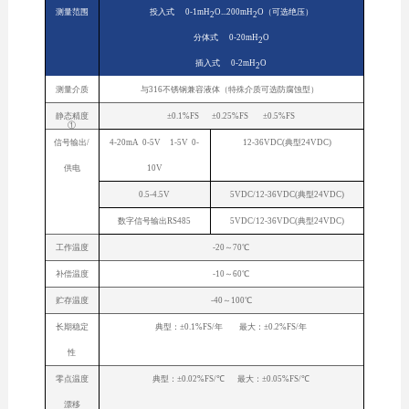
测量范围
投入式 0-1mH
O...200mH
O（可选绝压）
2
2
分体式 0-20mH
O
2
插入式 0-2mH
O
2
测量介质
与316不锈钢兼容液体（特殊介质可选防腐蚀型）
静态精度
±0.1%FS ±0.25%FS ±0.5%FS
①
信号输出/
4-20mA 0-5V 1-5V 0-
12-36VDC(典型24VDC)
供电
10V
0.5-4.5V
5VDC/12-36VDC(典型24VDC)
数字信号输出RS485
5VDC/12-36VDC(典型24VDC)
工作温度
-20～70℃
补偿温度
-10～60℃
贮存温度
-40～100℃
长期稳定
典型：±0.1%FS/年 最大：±0.2%FS/年
性
零点温度
典型：±0.02%FS/℃ 最大：±0.05%FS/℃
漂移