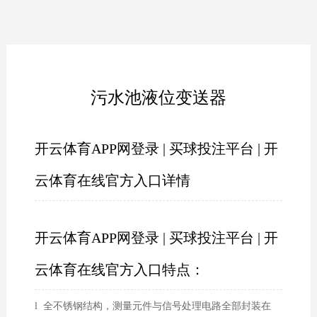
污水池液位变送器
开云体育APP网登录 | 买球投注平台 | 开
云体育在线官方入口详情
开云体育APP网登录 | 买球投注平台 | 开
云体育在线官方入口特点：
l 全不锈钢结构，测量元件与信号处理电路全部封装在