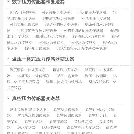
数字压力传感器和变送器
数字水位传感器
可远传压力变送器
可远传压力传感器
智
能调零压力变送器
智能调零压力传感器
可清零压力变送器
可清零压力传感器
现场可调压力变送器
现场可调压力传感
器
可调零调满度压力变送器
可调零调满度压力传感器
485输
出压力变送器
485输出压力传感器
数字输出压力变送器
数字
输出压力传感器
智能压力变送器
智能压力传感器
数字压力
变送器
数字压力传感器
SUAY15数字压力传感器/变送器
温压一体式压力传感器变送器
温度液位一体式变送器
熔体压力变送器
温度压力一体变送
器
温度压力一体传感器
温压一起测量
温压一体测量
温
压一体式压力变送器
温压一体式压力传感器
SUAY18温压一体
式变送器
真空压力传感器变送器
绝压传感器 绝压变送器
真空负压传感器
真空计用压力传感
器
空气负压检测传感器
真空检测传感器
真空压力计
真
空仪表
真空变送器
真空传感器
负压变送器
负压传感
器
绝压变送器
绝压传感器
高真空度压力变送器
高真空
度压力传感器
真空压力变送器
真空压力传感器