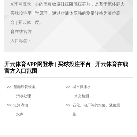
APP网登录 |
心的高灵敏度硅压阻感压芯片，是基于流体静力
买球投注平
学原理，通过对液体压强的测量转换为液位高
台 | 开云体
度。
育在线官方
入口标签：
开云体育APP网登录 | 买球投注平台 | 开云体育在线
官方入口范围
船舶压载设备
城市供排水
污水处理
水文检测
江河湖泊
石化、电厂等的水位、液位测
水库
量