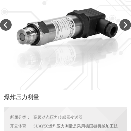
爆炸压力测量
所属分类：
高频动态压力传感器变送器
开云体育
SUAY50爆炸压力测量是采用德国微机械加工技