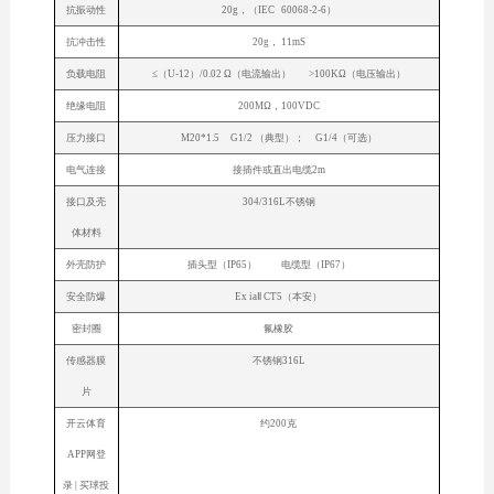
抗振动性
20g，（IEC 60068-2-6）
抗冲击性
20g， 11mS
负载电阻
≤（U-12）/0.02 Ω（电流输出） >100KΩ（电压输出）
绝缘电阻
200MΩ，100VDC
压力接口
M20*1.5 G1/2 （典型）； G1/4（可选）
电气连接
接插件或直出电缆2m
接口及壳
304/316L不锈钢
体材料
外壳防护
插头型（IP65） 电缆型（IP67）
安全防爆
Ex iaⅡ CT5（本安）
密封圈
氟橡胶
传感器膜
不锈钢316L
片
开云体育
约200克
APP网登
录 | 买球投