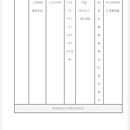
...100MPa
1:±0.5%FS
V1:0-
可选：
出2
W3:200KHz
量程可选
5V
M3:G1/2
米
E:本案防爆
V2:1-
M0:定制
N2:
5V
赫
V3:0-
斯
10V
曼
V0:定
插
制
头
N3:
航
空
插
头
SUAY50.2.V1.M1.N1.W2.E