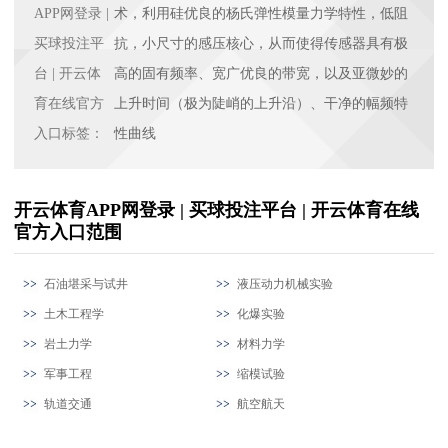
APP网登录 |
术，利用硅优良的杨氏弹性模量力学特性，低阻
买球投注平
抗，小尺寸的感压核心，从而使得传感器具有极
台 | 开云体
高的固有频率、宽广优良的带宽，以及亚微妙的
育在线官方
上升时间（极为陡峭的上升沿）、干净的幅频特
入口标签：
性曲线
开云体育APP网登录 | 买球投注平台 | 开云体育在线
官方入口范围
石油堪采与试井
液压动力机械实验
土木工程学
化爆实验
岩土力学
材料力学
军事工程
缩模试验
轨道交通
航空航天