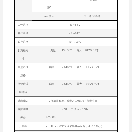
5V
mV信号
恒压源/恒流源
工作温度
-40～85℃
补偿温度
-10～60℃
贮存温度
-40～100℃
长期稳定
典型：±0.1%FS/年 最大：±0.2%FS/年
性
零点温度
典型：±0.02%FS/℃ 最大：±0.05%FS/℃
漂移
灵敏度温
典型：±0.02%FS/℃ 最大：±0.05%FS/℃
度漂移
过载能力
2倍满量程压力或最大110MPa（取最小值）
有效测量
﹥106压力循环（P:10-
寿命
90%FS）
分辨率
大于10-5（通常受限采集显示设备，理论无限小）