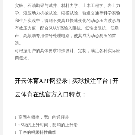
实验、石油勘采与试井、材料力学、土木工程学、岩土力
学、液压动力机械试验、缩模试验、轨道交通等科学实验
和生产实践中，得到不失真且快速变化的动态压力波形与
有效压力值，配合SUAY高输入阻抗、低输出阻抗、低噪
声、高频响专用信号处理电路，使其成为动态测压的首
选。
可根据用户的具体要求特殊设计、定制，满足各种实际应
用需求。
开云体育APP网登录 | 买球投注平台 | 开
云体育在线官方入口特点：
l 高固有频率，宽广的通频带
l uS级的上升时间，陡峭的上升沿
l 干净的幅频特性曲线