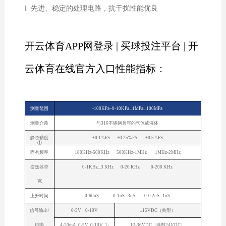
l 先进、稳定的处理电路，抗干扰性能优良
开云体育APP网登录 | 买球投注平台 | 开
云体育在线官方入口性能指标：
测量范围
-100KPa~0-10KPa...1MPa...100MPa
测量介质
与316不锈钢兼容的气体或液体
静态精度
±0.1%FS ±0.25%FS ±0.5%FS
①
固有频率
180KHz-500KHz 500KHz-1MHz 1MHz-2MHz
变送器带
0-1KHz...3 KHz 0-20 KHz 0-200 KHz
宽
上升时间
0-60uS 0-1uS...3uS 0-0.2uS...1uS
信号输出/
0-5V 0-10V
±15VDC（典型）
供电
4-20mA 0-5V 0-10V 1-
12-36VDC（典型24VDC）