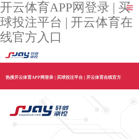
开云体育APP网登录 | 买
球投注平台 | 开云体育在
线官方入口
热搜开云体育APP网登录 | 买球投注平台 | 开云体育在线官方入口：