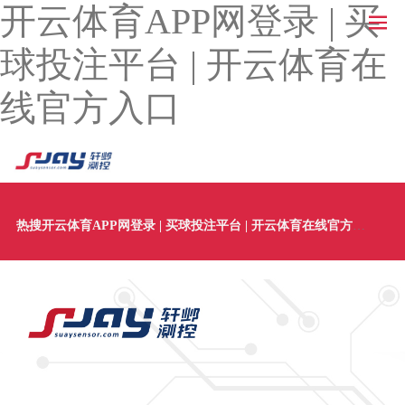
开云体育APP网登录 | 买
球投注平台 | 开云体育在
线官方入口
热搜开云体育APP网登录 | 买球投注平台 | 开云体育在线官方入口：