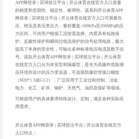
APP网登录 | 买球投注平台 | 开云体育在线官方入口质量
的精度和坚固性、稳定性、耐用性。该系列开云体育APP
网登录 | 买球投注平台 | 开云体育在线官方入口可测量负
压、绝压及表压类压力，量程覆盖-100KPa至200MPa的压
力区间，可供用户根据工况按需选择。内置具有短路保
护、反极性保护和瞬间过电流保护的信号处理电路，极大
提高了本身的安全性，可输出多种标准电压电流及数字信
号。该款开云体育APP网登录 | 买球投注平台 | 开云体育
在线官方入口分为本安型和隔爆型，是专为高爆炸危险测
压环境所设计的压力变送器，可选装防爆软管接口螺纹
（M20*1.5或G1/2），广泛应用于工业过程控制、冶金、
电力、化工、矿井、锅炉、天然气、油田及煤矿等领域。
可根据用户的具体要求特殊设计、定制，满足各种实际应
用需求。
开云体育APP网登录 | 买球投注平台 | 开云体育在线官方
入口特点：