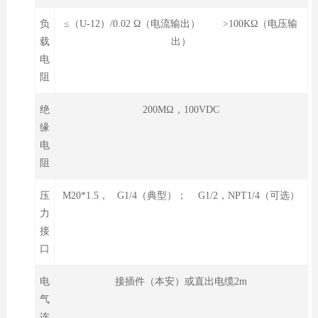
负
≤（U-12）/0.02 Ω（电流输出） >100KΩ（电压输
载
出）
电
阻
绝
200MΩ，100VDC
缘
电
阻
压
M20*1.5， G1/4（典型）； G1/2，NPT1/4（可选）
力
接
口
电
接插件（本安）或直出电缆2m
气
连