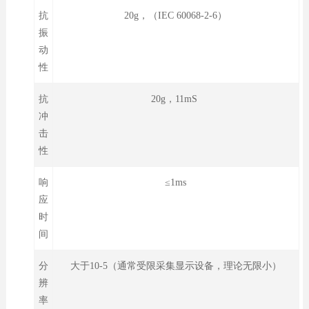
抗
20g，（IEC 60068-2-6）
振
动
性
抗
20g，11mS
冲
击
性
响
≤1ms
应
时
间
分
大于10-5（通常受限采集显示设备，理论无限小）
辨
率