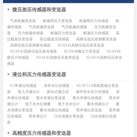
微压差压传感器和变送器
线官方入口展示
气体检漏变送器
检漏用压力变送器
检漏用压力传感器
检
漏传感器
气压检漏变送器
气压检漏传感器
压力检漏变送
器
压力检漏传感器
检漏压力变送器
检漏压力传感器
高
过载差压变送器
高过载差压传感器
高静压低压差测量变送器
高静压低压差测量传感器
SUAY41高静压低压差变送器
SUAY41高静压低压差传感器
SUAY40微压力变送器
SUAY40
微压力传感器
SUAY41高静压压差变送器
SUAY41高静压压差传
感器
液位和压力传感器变送器
0.5米液位传感器
深井水位传感器
SUAY12.6高精度液位变送
器
投入式液位计
探头式液位仪
城市供水压力传感器
深
井液位传感器
尾水井液位变送器
尾水井液位传感器
尾水井
液位计
地下水水位测量
地下水水位计
蓄水池液位计
蓄
水池液位变送器
蓄水池液位传感器
窖井液位变送器
窖井液
位传感器
窖井液位计
污水池液位变送器
污水池液位传感
器
高精度压力传感器和变送器