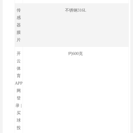
传
不锈钢316L
感
器
膜
片
开
约600克
云
体
育
APP
网
登
录 |
买
球
投