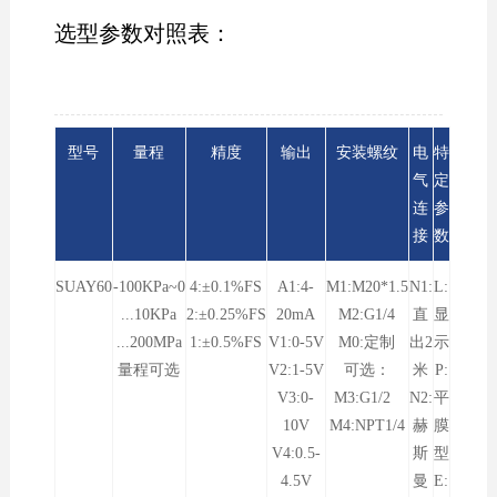
选型参数对照表：
型号
量程
精度
输出
安装螺纹
电
特
气
定
连
参
接
数
SUAY60
-100KPa~0
4:±0.1%FS
A1:4-
M1:M20*1.5
N1:
L:
...10KPa
2:±0.25%FS
20mA
M2:G1/4
直
显
...200MPa
1:±0.5%FS
V1:0-5V
M0:定制
出2
示
量程可选
V2:1-5V
可选：
米
P:
V3:0-
M3:G1/2
N2:
平
10V
M4:NPT1/4
赫
膜
V4:0.5-
斯
型
4.5V
曼
E: