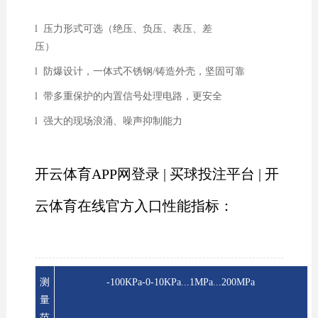
l 压力形式可选（绝压、负压、表压、差
压）
l 防爆设计，一体式不锈钢/铸造外壳，坚固可靠
l 带多重保护的内置信号处理电路，更安全
l 强大的现场浪涌、噪声抑制能力
开云体育APP网登录 | 买球投注平台 | 开
云体育在线官方入口性能指标：
测
-100KPa-0-10KPa...1MPa...200MPa
量
范