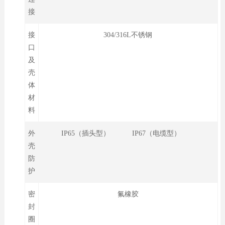
接
接
304/316L不锈钢
口
及
壳
体
材
料
外
IP65（插头型） IP67（电缆型）
壳
防
护
密
氟橡胶
封
圈