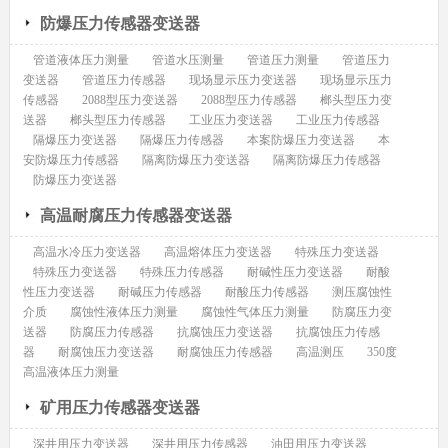
防爆压力传感器变送器
管道液体压力测量
管道水压测量
管道压力测量
管道压力
变送器
管道压力传感器
现场显示压力变送器
现场显示压力
传感器
2088型压力变送器
2088型压力传感器
榔头型压力变
送器
榔头型压力传感器
工业压力变送器
工业压力传感器
隔爆压力变送器
隔爆压力传感器
本案防爆压力变送器
本
安防爆压力传感器
隔离防爆压力变送器
隔离防爆压力传感器
防爆压力变送器
高温耐腐压力传感器变送器
高温水冷压力变送器
高温熔体压力变送器
特殊压力变送器
特殊压力变送器
特殊压力传感器
耐碱性压力变送器
耐酸
性压力变送器
耐碱压力传感器
耐酸压力传感器
测压腐蚀性
介质
腐蚀性液体压力测量
腐蚀性气体压力测量
防腐压力变
送器
防腐压力传感器
抗腐蚀压力变送器
抗腐蚀压力传感
器
耐腐蚀压力变送器
耐腐蚀压力传感器
高温测压
350度
高温液体压力测量
矿用压力传感器变送器
深井用压力变送器
深井用压力传感器
油田用压力变送器