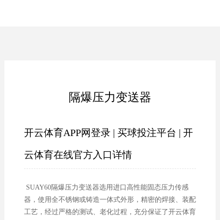
隔爆压力变送器
开云体育APP网登录 | 买球投注平台 | 开
云体育在线官方入口详情
SUAY60隔爆压力变送器选用进口高性能固态压力传感
器，使用全不锈钢或铸造一体式外形，精密的焊接、装配
工艺，经过严格的测试、老化过程，充分保证了开云体育