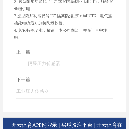
2. 选型附加功能代号"E” 本安防爆型Ex iaIICT5，须经安
全栅供电。
3.选型附加功能代号"D” 隔离防爆型Ex iaIICT6，电气连
接处电缆最好加装防爆软管。
4. 其它特殊要求，敬请与本公司商洽，并在订单中注
明。
上一篇
隔爆压力传感器
下一篇
工业压力传感器
开云体育APP网登录 | 买球投注平台 | 开云体育在