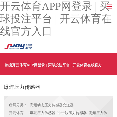
开云体育APP网登录 | 买
球投注平台 | 开云体育在
线官方入口
热搜开云体育APP网登录 | 买球投注平台 | 开云体育在线官方入口：
爆炸压力传感器
所属分类：
高频动态压力传感器变送器
开云体育
爆破压力传感器 冲击波压力传感器 高频压力传