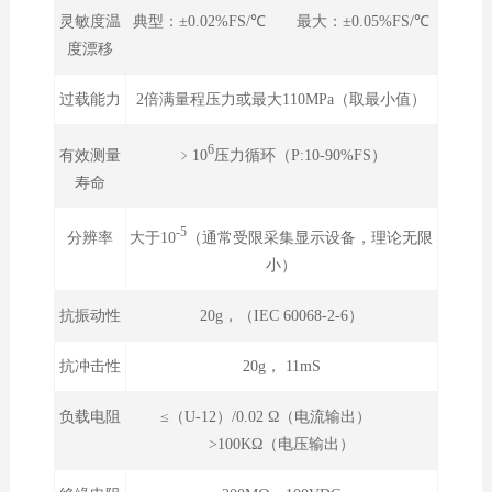
灵敏度温
典型：±0.02%FS/℃ 最大：±0.05%FS/℃
度漂移
过载能力
2倍满量程压力或最大110MPa（取最小值）
6
﹥10
压力循环（P:10-90%FS）
有效测量
寿命
-5
大于10
（通常受限采集显示设备，理论无限
分辨率
小）
抗振动性
20g，（IEC 60068-2-6）
抗冲击性
20g， 11mS
负载电阻
≤（U-12）/0.02 Ω（电流输出）
>100KΩ（电压输出）