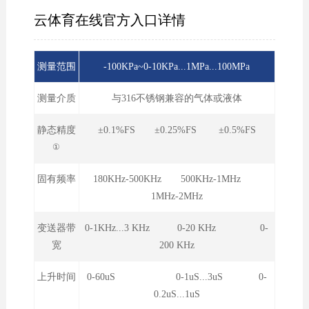
云体育在线官方入口详情
测量范围
-100KPa~0-10KPa...1MPa...100MPa
测量介质
与316不锈钢兼容的气体或液体
静态精度
±0.1%FS ±0.25%FS ±0.5%FS
①
固有频率
180KHz-500KHz 500KHz-1MHz
1MHz-2MHz
变送器带
0-1KHz...3 KHz 0-20 KHz 0-
宽
200 KHz
上升时间
0-60uS 0-1uS...3uS 0-
0.2uS...1uS