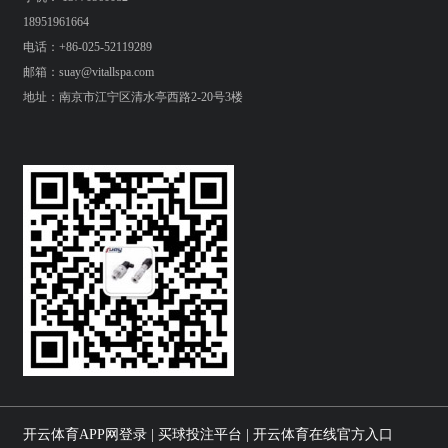
18951961664
电话：+86-025-52119289
邮箱：suay@vitallspa.com
地址：南京市江宁区清水亭西路2-20号3楼
开云体育APP网登录 | 买球投注平台 | 开云体育在线官方入口