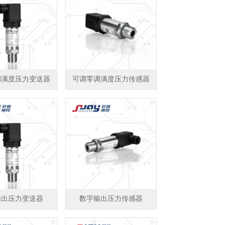
调满度压力变送器
可调零调满度压力传感器
输出压力变送器
数字输出压力传感器