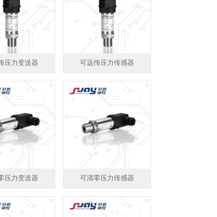
传压力变送器
可远传压力传感器
零压力变送器
可清零压力传感器