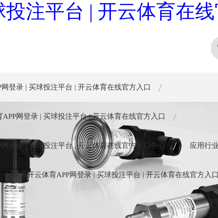
买球投注平台 | 开云体育在
P网登录 | 买球投注平台 | 开云体育在线官方入口
APP网登录 | 买球投注平台 | 开云体育在线官方入口
P网登录 | 买球投注平台 | 开云体育在线官方入口中心
应用行
联系开云体育APP网登录 | 买球投注平台 | 开云体育在线官方入