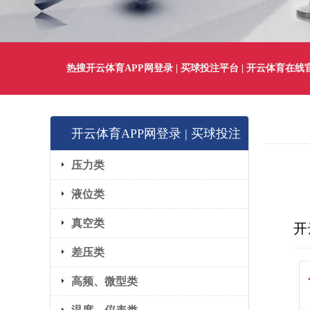
热搜开云体育APP网登录 | 买球投注平台 | 开云体育在
开云体育APP网登录 | 买球投注
压力类
平台 | 开云体育在线官方入口展示
液位类
真空类
开
差压类
高频、微型类